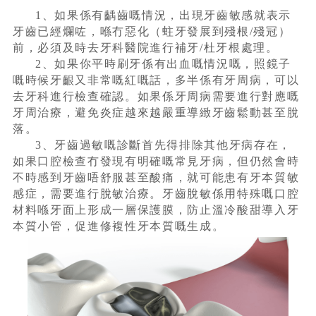
1、如果係有齲齒嘅情況，出現牙齒敏感就表示
牙齒已經爛咗，喺冇惡化（蛀牙發展到殘根/殘冠）
前，必須及時去牙科醫院進行補牙/杜牙根處理。
2、如果你平時刷牙係有出血嘅情況嘅，照鏡子
嘅時候牙齦又非常嘅紅嘅話，多半係有牙周病，可以
去牙科進行檢查確認。如果係牙周病需要進行對應嘅
牙周治療，避免炎症越來越嚴重導緻牙齒鬆動甚至脫
落。
3、牙齒過敏嘅診斷首先得排除其他牙病存在，
如果口腔檢查冇發現有明確嘅常見牙病，但仍然會時
不時感到牙齒唔舒服甚至酸痛，就可能患有牙本質敏
感症，需要進行脫敏治療。牙齒脫敏係用特殊嘅口腔
材料喺牙面上形成一層保護膜，防止溫冷酸甜導入牙
本質小管，促進修複性牙本質嘅生成。