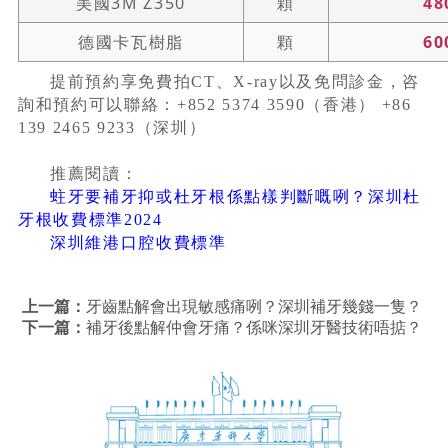
美國3M Z350
顆
48
德國卡瓦樹脂
顆
60
提前預約享免費拍CT、X-ray以及免問診金，咨
詢和預約可以聯絡：+852 5374 3590（香港） +86
139 2465 9233（深圳）
推薦閱讀：
蛀牙要補牙抑或杜牙根係點樣判斷嘅咧？深圳杜
牙根收費標準2024
深圳維港口腔收費標準
上一篇：
牙齒點解會出現敏感痛咧？深圳補牙幾錢一隻？
下一篇：
補牙後點解仲會牙痛？係咪深圳牙醫技術唔掂？