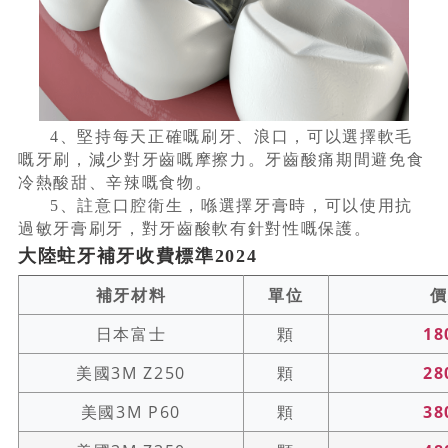
4、堅持每天正確嘅刷牙、浪口，可以選擇軟毛
嘅牙刷，減少對牙齒嘅摩擦力。牙齒酸痛期間避免食
冷熱酸甜、辛辣嘅食物。
5、註意口腔衛生，喺選擇牙膏時，可以使用抗
過敏牙膏刷牙，對牙齒酸軟有針對性嘅保護。
大陸蛀牙補牙收費標準2024
補牙材料
單位
價
日本富士
顆
18
美國3M Z250
顆
28
美國3M P60
顆
38