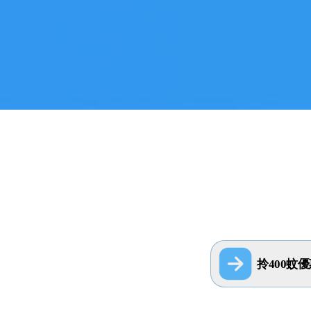
拎400蚊