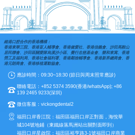
維港口腔合作的香港機構：
香港東華三院、香港盲人輔導會、香港健愛社、香港信義會、沙田馬鞍山
居民聯會、沙田區關愛隊烏溪沙小區、覺行念慈基金會、樂和東寓、香港
勞工及福利局、香港社會福利署、香港鄰捨輔導會、香港新界總商會、香
港元朗商會、香港移植運動協會。
應診時間：09:30~18:30 (節日與周末照常應診)
聯絡電話：+852 5374 3590(香港/whatsApp); +86
139 2465 9233(深圳)
微信客服：vickongdental2
福田口岸香江院：福田區福田口岸正對面，海悅華
城104號地鋪（東鐵線落馬洲站出關對面即到）
福田口岸星啟院：福田區裕亨路3-1號福田口岸商業