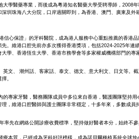
大學醫藥專業，而後成為粵港知名醫藥大學受聘導師，2008
和深圳珠海八大分院，口岸過關即到，為香港、澳門、廣東及外
港信心保證」的牙科醫院，成為港人服務中心重點推薦的香港品
先。維港口腔先前亦多次獲得香港獎項，包括2024-2025年
會大學、香港恆生大學、香港市務學會等多家權威機構部門的專
文、 潮州話、客家話、泰文、德文、意大利文、日文等。截至2
選擇。
的專家牙醫，醫務團隊成員中多位來自香港，醫護團隊堅持用
管理，維港口腔醫師與護士團隊非常穩定，十多年來，多數成員
8年率先在網絡公開診療收費標準，堅持做好醫者本分，始終不
療本質，已經成為牙科好評榜樣，成為諾貝爾種植系統全球放