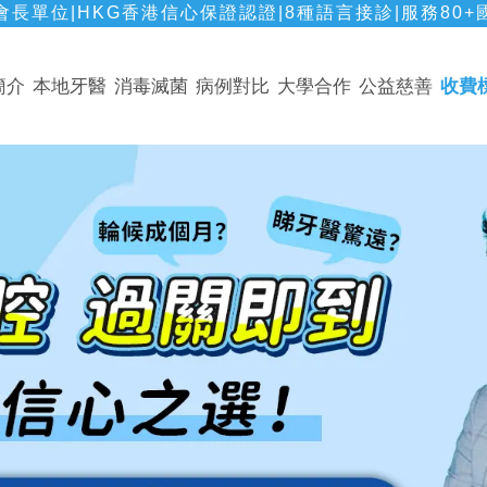
長單位|HKG香港信心保證認證|8種語言接診|服務80+
簡介
本地牙醫
消毒滅菌
病例對比
大學合作
公益慈善
收費