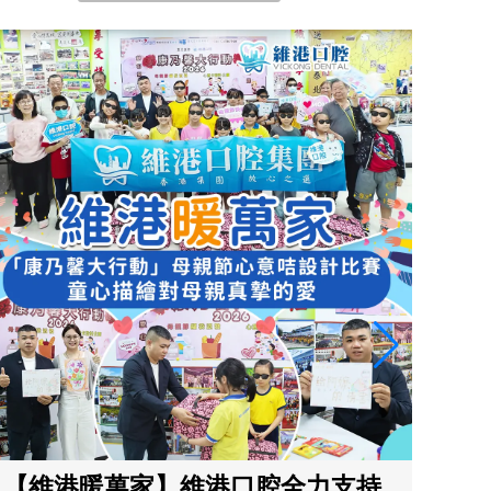
【維
溫暖
節
【維港暖萬家】維港口腔全力支持