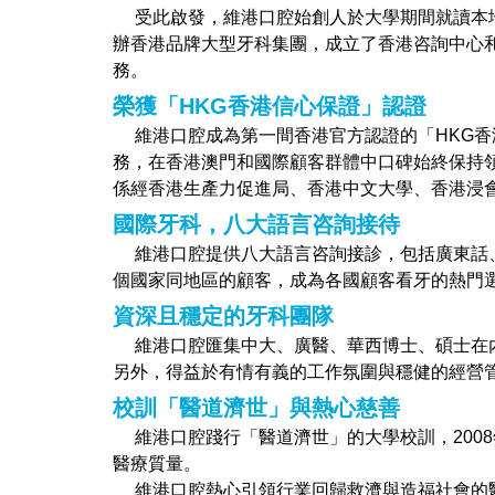
受此啟發，維港口腔始創人於大學期間就讀本地
辦香港品牌大型牙科集團，成立了香港咨詢中心
務。
榮獲「HKG香港信心保證」認證
維港口腔成為第一間香港官方認證的「HKG香
務，在香港澳門和國際顧客群體中口碑始終保持領
係經香港生產力促進局、香港中文大學、香港浸
國際牙科，八大語言咨詢接待
維港口腔提供八大語言咨詢接診，包括廣東話、英
個國家同地區的顧客，成為各國顧客看牙的熱門
資深且穩定的牙科團隊
維港口腔匯集中大、廣醫、華西博士、碩士在內
另外，得益於有情有義的工作氛圍與穩健的經營
校訓「醫道濟世」與熱心慈善
維港口腔踐行「醫道濟世」的大學校訓，200
醫療質量。
維港口腔熱心引領行業回歸救濟與造福社會的醫