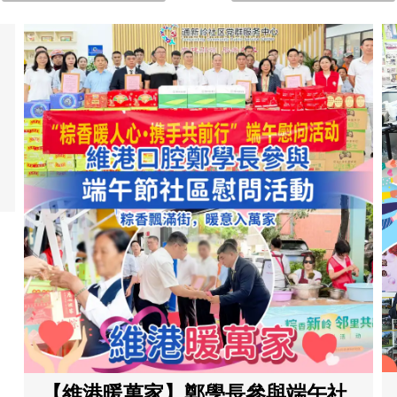
【維港暖萬家】鄭學長參與端午社