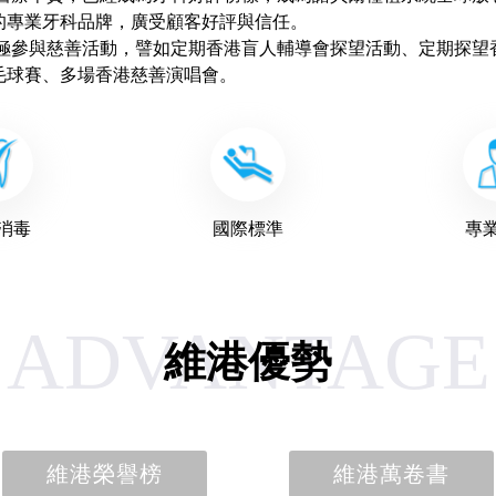
的專業牙科品牌，廣受顧客好評與信任。
參與慈善活動，譬如定期香港盲人輔導會探望活動、定期探望
毛球賽、多場香港慈善演唱會。
消毒
國際標準
專
ADVANTAGE
維港優勢
維港榮譽榜
維港萬卷書