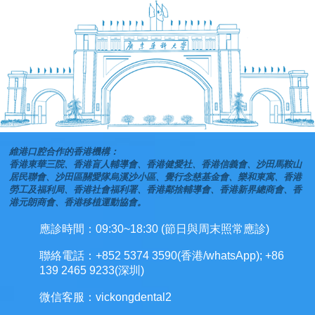
維港口腔合作的香港機構：
香港東華三院、香港盲人輔導會、香港健愛社、香港信義會、沙田馬鞍山
居民聯會、沙田區關愛隊烏溪沙小區、覺行念慈基金會、樂和東寓、香港
勞工及福利局、香港社會福利署、香港鄰捨輔導會、香港新界總商會、香
港元朗商會、香港移植運動協會。
應診時間：09:30~18:30 (節日與周末照常應診)
聯絡電話：+852 5374 3590(香港/whatsApp); +86
139 2465 9233(深圳)
微信客服：vickongdental2