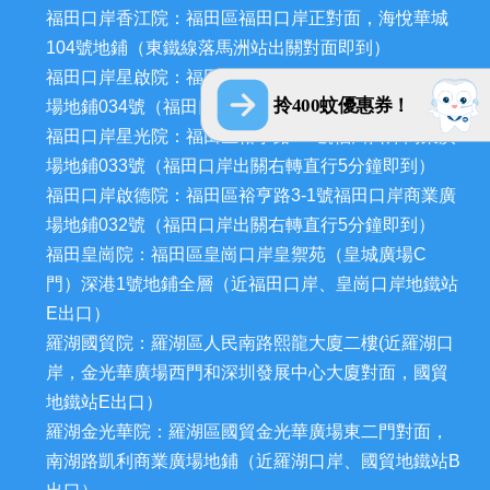
福田口岸香江院：福田區福田口岸正對面，海悅華城
104號地鋪（東鐵線落馬洲站出關對面即到）
福田口岸星啟院：福田區裕亨路3-1號福田口岸商業廣
拎400蚊優惠券！
場地鋪034號（福田口岸出關右轉直行5分鐘即到）
福田口岸星光院：福田區裕亨路3-1號福田口岸商業廣
場地鋪033號（福田口岸出關右轉直行5分鐘即到）
福田口岸啟德院：福田區裕亨路3-1號福田口岸商業廣
場地鋪032號（福田口岸出關右轉直行5分鐘即到）
福田皇崗院：福田區皇崗口岸皇禦苑（皇城廣場C
門）深港1號地鋪全層（近福田口岸、皇崗口岸地鐵站
E出口）
羅湖國貿院：羅湖區人民南路熙龍大廈二樓(近羅湖口
岸，金光華廣場西門和深圳發展中心大廈對面，國貿
地鐵站E出口）
羅湖金光華院：羅湖區國貿金光華廣場東二門對面，
南湖路凱利商業廣場地鋪（近羅湖口岸、國貿地鐵站B