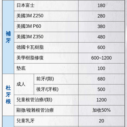
日本富士
180
美國3M Z250
280
美國3M P60
380
補
美國3M Z350
480
牙
德國卡瓦樹脂
600
美學樹脂修復
600~1200
墊底
100
前牙/(顆)
680
成人
杜
後牙/(牙根)
500
牙
兒童根管治療/(顆)
1200
根
顯微/複雜根管治療
加收50%
兒童乳牙
20