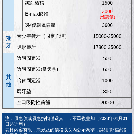
純鈦樁核
1500
3000
E-max嵌體
(優惠價)
3M優韌瓷嵌體
3600
青少年箍牙（固定托槽）
15000-25000
箍
牙
隱形箍牙
17800-35000
透明固定器
500
透明固定器(當天拿)
600
其
哈雷固定器
1000
他
磨牙墊
800
全口吸附性義齒
20000
注：優惠價或優惠折扣僅選其一，不重複疊加（2023年01月01
日起适用）。
表格內容有限，未涉及的價格以院內公示為準，詳細價格請諮