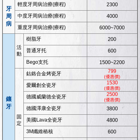
輕度牙周病治療(療程)
2300
牙
周
中度牙周病治療(療程)
4000
病
重度牙周病治療(療程)
6000~7000
樹脂牙
200
活
普通牙托
600
動
Bego支托
1500~2200
799
鈷鉻合金烤瓷牙
(優惠價)
1530
愛爾創全瓷牙
(優惠價)
2500
德國威蘭德全瓷牙
鑲
(優惠價)
牙
德國澤康全瓷牙
3800
固
美國Lava全瓷牙
4800
定
3M纖維樁核
600