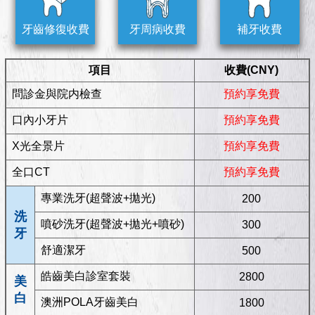
牙齒修復收費
牙周病收費
補牙收費
項目
收費(CNY)
問診金與院内檢查
預約享免費
口內小牙片
預約享免費
X光全景片
預約享免費
全口CT
預約享免費
專業洗牙(超聲波+拋光)
200
洗
噴砂洗牙(超聲波+拋光+噴砂)
300
牙
舒適潔牙
500
皓齒美白診室套裝
2800
美
白
澳洲POLA牙齒美白
1800