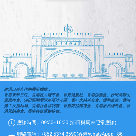
維港口腔合作的香港機構：
香港東華三院、香港盲人輔導會、香港健愛社、香港信義會、沙田馬鞍山
居民聯會、沙田區關愛隊烏溪沙小區、覺行念慈基金會、樂和東寓、香港
勞工及福利局、香港社會福利署、香港鄰捨輔導會、香港新界總商會、香
港元朗商會、香港移植運動協會。
應診時間：09:30~18:30 (節日與周末照常應診)
聯絡電話：+852 5374 3590(香港/whatsApp); +86