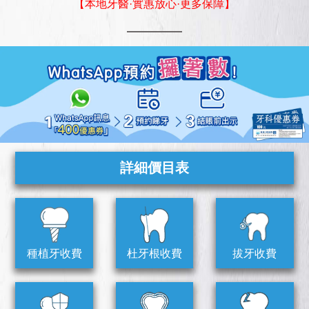
【本地牙醫·實惠放心·更多保障】
詳細價目表
種植牙收費
杜牙根收費
拔牙收費