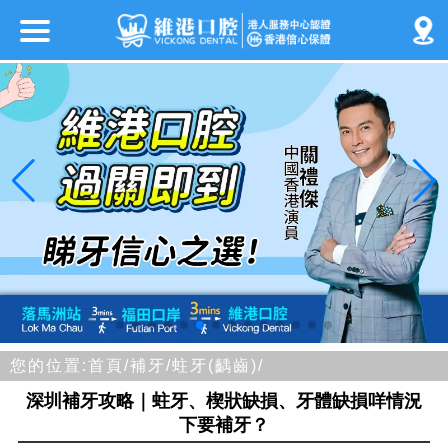
您的位置:
首頁/
補牙/
蛀牙(齲齒)/
深圳補牙攻略｜蛀牙、楔狀缺損、牙體缺損咩情況
下要補牙？