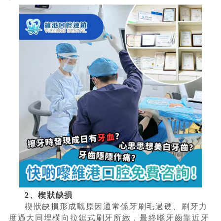
2、楔狀缺損
楔狀缺損形成嘅原因通常係牙刷毛過硬、刷牙力
度過大同埋橫向拉鋸式刷牙所緻，最終喺牙齒靠近牙