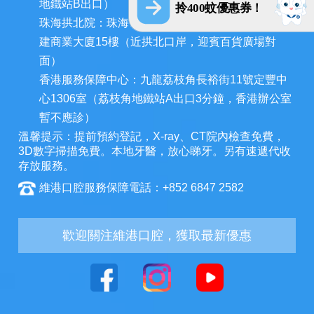
地鐵站B出口）
拎400蚊優惠券！
珠海拱北院：珠海市香洲區拱北迎賓南路1155號中
建商業大廈15樓（近拱北口岸，迎賓百貨廣場對
面）
香港服務保障中心：九龍荔枝角長裕街11號定豐中
心1306室（荔枝角地鐵站A出口3分鐘，香港辦公室
暫不應診）
溫馨提示：提前預約登記，X-ray、CT院內檢查免費，
3D數字掃描免費。本地牙醫，放心睇牙。另有速遞代收
存放服務。
維港口腔服務保障電話：+852 6847 2582
歡迎關注維港口腔，獲取最新優惠