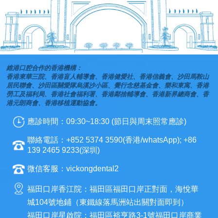
維港口腔合作的香港機構：
香港東華三院、香港盲人輔導會、香港健愛社、香港信義會、沙田馬鞍山
居民聯會、沙田區關愛隊烏溪沙小區、覺行念慈基金會、樂和東寓、香港
勞工及福利局、香港社會福利署、香港鄰捨輔導會、香港新界總商會、香
港元朗商會、香港移植運動協會。
應診時間：09:30~18:30 (節日與周末照常應診)
聯絡電話：+852 5374 3590(香港/whatsApp); +86
139 2465 9233(深圳)
微信客服：vickongdental2
福田口岸香江院：福田區福田口岸正對面，海悅華
城104號地鋪（東鐵線落馬洲站出關對面即到）
福田口岸星啟院：福田區裕亨路3-1號福田口岸商業