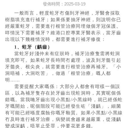
發佈時間：2025-03-19
一般而言，輕度蛀牙冇傷到牙神經，牙醫會採取
樹脂填充進行補牙；如果係要抽牙神經，則說明你已
經嚴重蛀牙，需要進行根管治療同埋做個牙冠保護。
咩情況下需要補牙？維港口腔專業牙醫表示，當牙齒
出現以下幾種情況時，都需要進行補牙修復：
1、蛀牙（齲齒）
當蛀牙好淺仲未有症狀時，補牙治療隻需將蛀洞
填充即可。如果蛀牙長時間冇處理，波及到牙髓引起
牙髓炎、根尖炎，就需要進行根管治療再補牙。「小
洞唔補，大洞吃苦」，做過「根管治療」嘅人都
明……
需要提醒大家嘅係：大部分人都會有咁樣一個誤
區，以為補牙隻存在於牙齒出現蛀洞時，其實呢個係
錯嘅。當我哋牙齒出現小黑點/小黑線時，就已經係蛀
牙嘅開始，呢個階段可能已經發生咗「淺齲」，細菌
有可能已經喺度腐蝕你嘅牙釉質。如果小黑點/小黑線
冇及時進行補牙治療，病變就會越來越嚴重，從淺齲
變成深齲，唔單止受罪，仲要花更多錢。