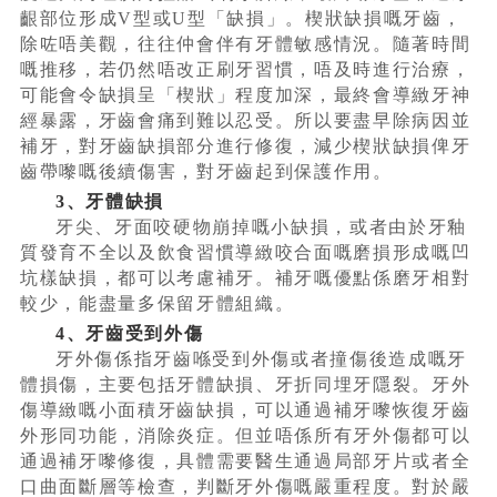
齦部位形成V型或U型「缺損」。楔狀缺損嘅牙齒，
除咗唔美觀，往往仲會伴有牙體敏感情況。隨著時間
嘅推移，若仍然唔改正刷牙習慣，唔及時進行治療，
可能會令缺損呈「楔狀」程度加深，最終會導緻牙神
經暴露，牙齒會痛到難以忍受。所以要盡早除病因並
補牙，對牙齒缺損部分進行修復，減少楔狀缺損俾牙
齒帶嚟嘅後續傷害，對牙齒起到保護作用。
3、牙體缺損
牙尖、牙面咬硬物崩掉嘅小缺損，或者由於牙釉
質發育不全以及飲食習慣導緻咬合面嘅磨損形成嘅凹
坑樣缺損，都可以考慮補牙。補牙嘅優點係磨牙相對
較少，能盡量多保留牙體組織。
4、牙齒受到外傷
牙外傷係指牙齒喺受到外傷或者撞傷後造成嘅牙
體損傷，主要包括牙體缺損、牙折同埋牙隱裂。牙外
傷導緻嘅小面積牙齒缺損，可以通過補牙嚟恢復牙齒
外形同功能，消除炎症。但並唔係所有牙外傷都可以
通過補牙嚟修復，具體需要醫生通過局部牙片或者全
口曲面斷層等檢查，判斷牙外傷嘅嚴重程度。對於嚴