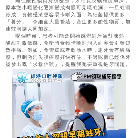
隨住酸性物質持續侵蝕，牙釉質脫礦程度加深，
原本微小嘅變化逐漸變成肉眼可見嘅蛀洞。一旦蛀洞
形成，食物殘渣更容易卡喺入面，為細菌提供更多
「養分」，令細菌大量繁殖，產生更多酸性物質，加
速蛀洞擴大同加深。
呢個時候，患者可能會開始感覺到牙齒對凍熱、
酸甜刺激敏感，食嘢時食物卡喺蛀洞入面亦會引發短
暫疼痛。例如，食雪糕或者飲熱水時，患牙會有酸痛
感，但刺激消失後痛感好快冇咗，不過呢個已經係牙
齒發出嘅「求救信號」，提醒我哋要重視蛀牙問題。