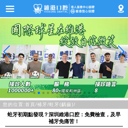
您的位置:
首頁/
補牙/
蛀牙(齲齒)/
蛀牙初期點發現？深圳維港口腔：免費檢查，及早
補牙免痛苦！