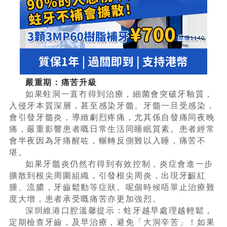
嚴重期：痛苦升級
如果蛀洞一直冇得到治療，細菌會突破牙釉質，
入侵牙本質深層，甚至感染牙髓。牙髓一旦受感染，
會引發牙髓炎，導緻劇烈疼痛，尤其係自發痛同夜晚
痛，嚴重影響患者嘅日常生活同睡眠質素。患者經常
會半夜因為牙痛醒咗，輾轉反側難以入睡，痛苦不
堪。
如果牙髓炎仍然冇得到有效控制，炎症會進一步
擴散到根尖周圍組織，引發根尖周炎，出現牙齦紅
腫、流膿，牙齒鬆動等症狀。呢個時候唔單止治療難
度大增，患者承受嘅痛苦亦更加強烈。
深圳維港口腔溫馨提示：蛀牙越早處理越輕鬆，
定期檢查牙齒，及早治療，避免「大洞辛苦」！如果