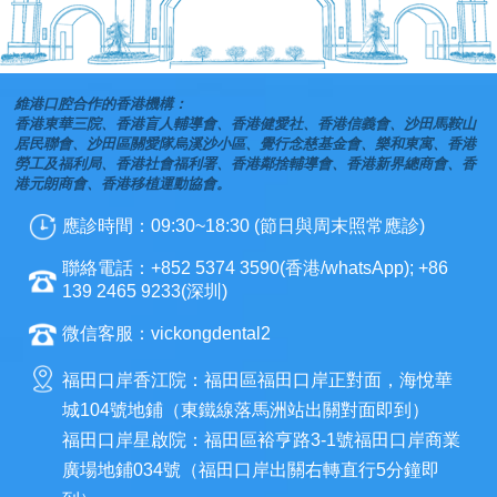
維港口腔合作的香港機構：
香港東華三院、香港盲人輔導會、香港健愛社、香港信義會、沙田馬鞍山
居民聯會、沙田區關愛隊烏溪沙小區、覺行念慈基金會、樂和東寓、香港
勞工及福利局、香港社會福利署、香港鄰捨輔導會、香港新界總商會、香
港元朗商會、香港移植運動協會。
應診時間：09:30~18:30 (節日與周末照常應診)
聯絡電話：+852 5374 3590(香港/whatsApp); +86
139 2465 9233(深圳)
微信客服：vickongdental2
福田口岸香江院：福田區福田口岸正對面，海悅華
城104號地鋪（東鐵線落馬洲站出關對面即到）
福田口岸星啟院：福田區裕亨路3-1號福田口岸商業
廣場地鋪034號（福田口岸出關右轉直行5分鐘即