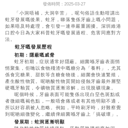
發佈時間：2025-03-27
「小洞唔補，大洞辛苦」，呢句俗語生動咁講出
蛀牙發展嘅後果。蛀牙，睇落隻係牙齒上嘅小問題，
如果唔及時處理，會引發一連串嚴重困擾。深圳維港
口腔今日為大家科普蛀牙嘅發展過程、危害同應對方
法。
蛀牙嘅發展歷程
初期：隱蔽嘅威脅
蛀牙初期，症狀通常好隱蔽。細菌喺牙齒表面悄
悄聚集，佢哋以食物殘渣中嘅糖分為「養料」，尤其
係食完糖果、甜飲等含糖食物後，細菌會快速繁殖，
產生酸性物質。呢啲酸性物質開始侵蝕牙齒最外層堅
硬嘅牙釉質，令礦物質逐漸溶解，出現脫礦現象。
呢個時候，牙齒表面可能隻係出現白堊色斑點或
者微細嘅褐色點，一般唔會痛或者有其他明顯不適，
所以好容易被人忽略。例如，平時刷牙時，好難察覺
到呢啲細微變化，繼續俾細菌喺牙齒上「搞破壞」。
發展期：蛀洞逐漸明顯