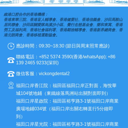
維港口腔合作的香港機構：
香港東華三院、香港盲人輔導會、香港健愛社、香港信義會、沙田馬鞍山
居民聯會、沙田區關愛隊烏溪沙小區、覺行念慈基金會、樂和東寓、香港
勞工及福利局、香港社會福利署、香港鄰捨輔導會、香港新界總商會、香
港元朗商會、香港移植運動協會。
應診時間：09:30~18:30 (節日與周末照常應診)
聯絡電話：+852 5374 3590(香港/whatsApp); +86
139 2465 9233(深圳)
微信客服：vickongdental2
福田口岸香江院：福田區福田口岸正對面，海悅華
城104號地鋪（東鐵線落馬洲站出關對面即到）
福田口岸星啟院：福田區裕亨路3-1號福田口岸商業
廣場地鋪034號（福田口岸出關右轉直行5分鐘即
到）
福田口岸星光院：福田區裕亨路3-1號福田口岸商業