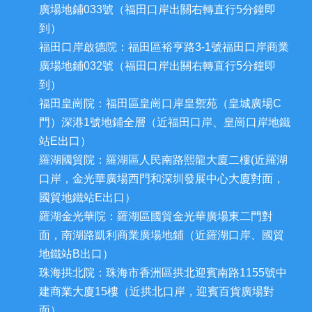
廣場地鋪033號（福田口岸出關右轉直行5分鐘即
到）
福田口岸啟德院：福田區裕亨路3-1號福田口岸商業
廣場地鋪032號（福田口岸出關右轉直行5分鐘即
到）
福田皇崗院：福田區皇崗口岸皇禦苑（皇城廣場C
門）深港1號地鋪全層（近福田口岸、皇崗口岸地鐵
站E出口）
羅湖國貿院：羅湖區人民南路熙龍大廈二樓(近羅湖
口岸，金光華廣場西門和深圳發展中心大廈對面，
國貿地鐵站E出口）
羅湖金光華院：羅湖區國貿金光華廣場東二門對
面，南湖路凱利商業廣場地鋪（近羅湖口岸、國貿
地鐵站B出口）
珠海拱北院：珠海市香洲區拱北迎賓南路1155號中
建商業大廈15樓（近拱北口岸，迎賓百貨廣場對
面）