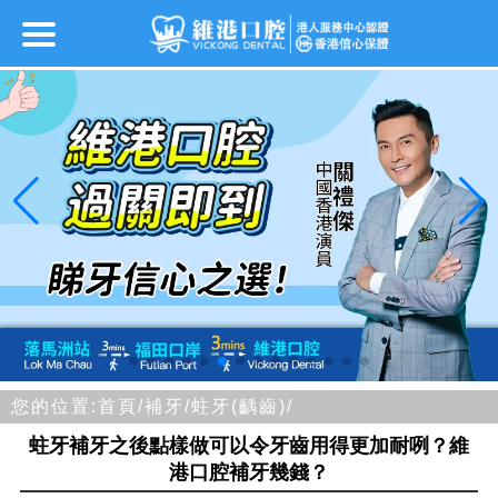
您的位置:
首頁/
補牙/
蛀牙(齲齒)/
蛀牙補牙之後點樣做可以令牙齒用得更加耐咧？維
港口腔補牙幾錢？