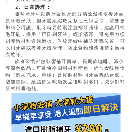
2、日常護理：
雖然補牙可以將牙齒蛀牙部分清除然後恢復牙齒
原來嘅形狀，但牙體組織嘅完整性已經受損，需要更
加細心呵護。刷牙時要特別注意補牙邊緣，建議用軟
毛牙刷，採用「巴氏刷牙法」輕柔清潔，避免用力橫
刷導緻材料邊緣磨損。對於牙縫中補咗牙嘅位置，可
以用牙線或者沖牙器清理，防止食物殘渣堆積引緻再
次蛀牙。
飲食習慣都會影響補牙壽命。長期飲咖啡、濃茶
等深色飲品，可能會令樹脂材料變色；經常食酸性食
物（例如汽水、檸檬）會侵蝕材料同牙齒嘅結合處，
增加縫隙。建議飲完呢類飲品後即刻漱口，減少對補
牙材料嘅侵蝕。