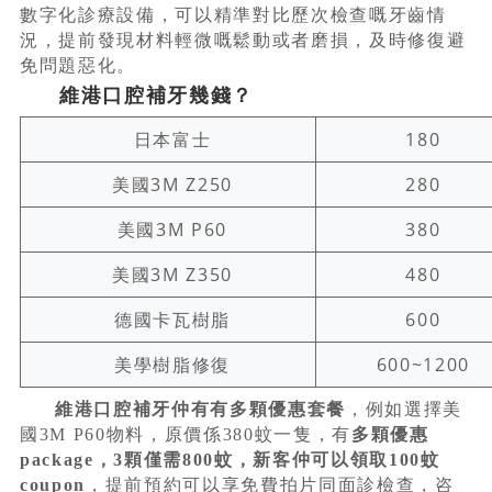
數字化診療設備，可以精準對比歷次檢查嘅牙齒情
況，提前發現材料輕微嘅鬆動或者磨損，及時修復避
免問題惡化。
維港口腔補牙幾錢？
日本富士
180
美國3M Z250
280
美國3M P60
380
美國3M Z350
480
德國卡瓦樹脂
600
美學樹脂修復
600~1200
維港口腔補牙仲有有多顆優惠套餐
，例如選擇美
國3M P60物料，原價係380蚊一隻，有
多顆優惠
package，3顆僅需800蚊，新客仲可以領取100蚊
coupon
，提前預約可以享免費拍片同面診檢查，咨