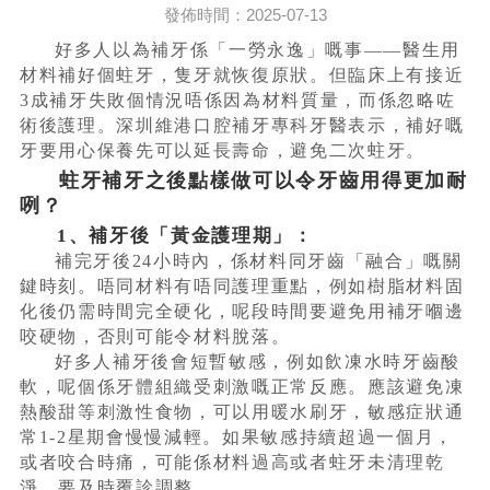
發佈時間：2025-07-13
好多人以為補牙係「一勞永逸」嘅事——醫生用
材料補好個蛀牙，隻牙就恢復原狀。但臨床上有接近
3成補牙失敗個情況唔係因為材料質量，而係忽略咗
術後護理。深圳維港口腔補牙專科牙醫表示，補好嘅
牙要用心保養先可以延長壽命，避免二次蛀牙。
蛀牙補牙之後點樣做可以令牙齒用得更加耐
咧？
1、補牙後「黃金護理期」：
補完牙後24小時內，係材料同牙齒「融合」嘅關
鍵時刻。唔同材料有唔同護理重點，例如樹脂材料固
化後仍需時間完全硬化，呢段時間要避免用補牙嗰邊
咬硬物，否則可能令材料脫落。
好多人補牙後會短暫敏感，例如飲凍水時牙齒酸
軟，呢個係牙體組織受刺激嘅正常反應。應該避免凍
熱酸甜等刺激性食物，可以用暖水刷牙，敏感症狀通
常1-2星期會慢慢減輕。如果敏感持續超過一個月，
或者咬合時痛，可能係材料過高或者蛀牙未清理乾
淨，要及時覆診調整。