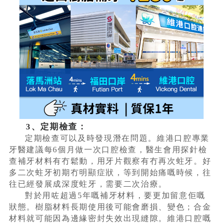
3、定期檢查：
定期檢查可以及時發現潛在問題。維港口腔專業
牙醫建議每6個月做一次口腔檢查，醫生會用探針檢
查補牙材料有冇鬆動，用牙片觀察有冇再次蛀牙。好
多二次蛀牙初期冇明顯症狀，等到開始痛嘅時候，往
往已經發展成深度蛀牙，需要二次治療。
對於用咗超過5年嘅補牙材料，要更加留意佢嘅
狀態。樹脂材料長期使用後可能會磨損、變色；合金
材料就可能因為邊緣密封失效出現縫隙。維港口腔嘅