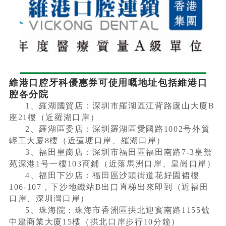
維港口腔牙科優惠券可使用嘅地址包括維港口
腔各分院
1、羅湖國貿店：深圳市羅湖區江背路廬山大廈B
座21樓（近羅湖口岸）
2、羅湖區委店：深圳羅湖區愛國路1002号外貿
輕工大廈8樓（近蓮塘口岸、羅湖口岸）
3、福田皇崗店：深圳市福田區福田南路7-3皇禦
苑深港1号一樓103商鋪（近落馬洲口岸、皇崗口岸）
4、福田下沙店：福田區沙頭街道花好園裙樓
106-107，下沙地鐵站B出口直梯出來即到（近福田
口岸、深圳灣口岸）
5、珠海院：珠海市香洲區拱北迎賓南路1155號
中建商業大廈15樓（拱北口岸步行10分鐘）