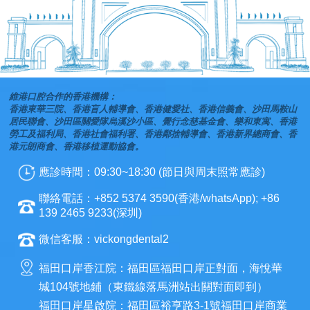
維港口腔合作的香港機構：
香港東華三院、香港盲人輔導會、香港健愛社、香港信義會、沙田馬鞍山
居民聯會、沙田區關愛隊烏溪沙小區、覺行念慈基金會、樂和東寓、香港
勞工及福利局、香港社會福利署、香港鄰捨輔導會、香港新界總商會、香
港元朗商會、香港移植運動協會。
應診時間：09:30~18:30 (節日與周末照常應診)
聯絡電話：+852 5374 3590(香港/whatsApp); +86
139 2465 9233(深圳)
微信客服：vickongdental2
福田口岸香江院：福田區福田口岸正對面，海悅華
城104號地鋪（東鐵線落馬洲站出關對面即到）
福田口岸星啟院：福田區裕亨路3-1號福田口岸商業