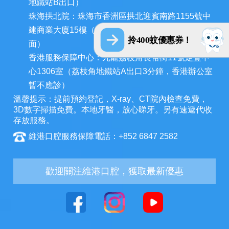
地鐵站B出口）
珠海拱北院：珠海市香洲區拱北迎賓南路1155號中
建商業大廈15樓（近拱北口岸，迎賓百貨廣場對
拎400蚊優惠券！
面）
香港服務保障中心：九龍荔枝角長裕街11號定豐中
心1306室（荔枝角地鐵站A出口3分鐘，香港辦公室
暫不應診）
溫馨提示：提前預約登記，X-ray、CT院內檢查免費，
3D數字掃描免費。本地牙醫，放心睇牙。另有速遞代收
存放服務。
維港口腔服務保障電話：+852 6847 2582
歡迎關注維港口腔，獲取最新優惠