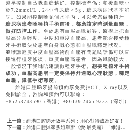
越早控制自己嘅血糖越好。控制標準係：餐後血糖小
於7.2mmol/L，24小時尿糖＜5g，糖尿病症狀基本消
失。如果能控制喺呢個水平內，可以考慮做種植牙。
糖尿病患者喺種植手術前後，都應該定時測量血糖，
做好防控工作
。至於患有血壓高嘅顧客，醫學上把血
壓高分為輕度、中度和重度血壓高。患者能否接受種
牙手術取決於患者自身嘅心態和血壓嘅穩定狀況。一
般嚟講輕度中度血壓高術前血壓冇問題嘅話係可以直
接進行植牙修復，重度血壓高患者，因為風險較大，
一般情況下我哋唔建議做種牙手術。
想要種植牙手術
成功，血壓高患者一定要保持舒適嘅心理狀態，穩定
血壓，降低手術難度
。
維港口腔睇牙提前預約享免費拍CT、X-ray以及
免問診金，咨詢和預約可以聯絡：
+85253743590（香港）+86139 2465 9233（深圳）
上一篇：
維港口腔睇牙故事系列：用心對待成為好友！
下一篇：
維港口腔與家燕姐舉辦《愛·最美麗》「維港之夜 2024」，香港明星嘉賓有邊啲人？一齊睇睇先！