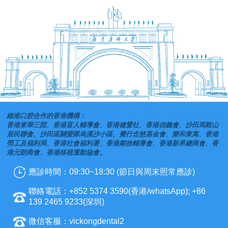
維港口腔合作的香港機構：
香港東華三院、香港盲人輔導會、香港健愛社、香港信義會、沙田馬鞍山
居民聯會、沙田區關愛隊烏溪沙小區、覺行念慈基金會、樂和東寓、香港
勞工及福利局、香港社會福利署、香港鄰捨輔導會、香港新界總商會、香
港元朗商會、香港移植運動協會。
應診時間：09:30~18:30 (節日與周末照常應診)
聯絡電話：+852 5374 3590(香港/whatsApp); +86
139 2465 9233(深圳)
微信客服：vickongdental2