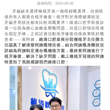
發佈時間：2024-05-08
牙齒缺失選擇種植牙係一個唔錯嘅選擇，但係唔
係所有人都適合植牙修復！植牙對於身體健康狀況、
牙齒牙周狀況都有比較高嘅要求！維港口腔早前接診
過一位因為擔心血糖血壓嘅問題，但是口腔情況唔適
合固定牙橋，之前試過活動假牙修復但係效果唔好嘅
患者——黃阿姨，
維港口腔皇崗分院種植牙主任陳主
任認真了解清楚阿姨嘅情況後，結合阿姨嘅身體狀況
詳細為阿姨制定適合嘅種植方案，最終黃阿姨進行了
植牙修復，解決了缺牙問題，戴上種植牙冠後的阿姨
特意拍了視頻感謝我們維港口腔
！