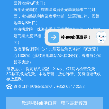
國貿地鐵站E出口）
羅湖金光華院：羅湖區國貿金光華廣場東二門對
面，南湖路凱利商業廣場地鋪（近羅湖口岸、國貿
地鐵站B出口）
珠海拱北院：珠海市香洲區拱北迎賓南路1155號中
建商業大廈15樓（近拱北口岸，迎賓百貨廣場對
拎400蚊優惠券！
面）
香港服務保障中心：九龍荔枝角長裕街11號定豐中
心1306室（荔枝角地鐵站A出口3分鐘，香港辦公室
暫不應診）
溫馨提示：提前預約登記，X-ray、CT院內檢查免費，
3D數字掃描免費。本地牙醫，放心睇牙。另有速遞代收
存放服務。
維港口腔服務保障電話：+852 6847 2582
歡迎關注維港口腔，獲取最新優惠