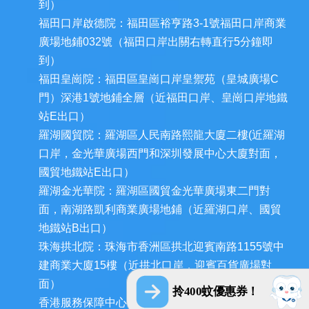
到）
福田口岸啟德院：福田區裕亨路3-1號福田口岸商業
廣場地鋪032號（福田口岸出關右轉直行5分鐘即
到）
福田皇崗院：福田區皇崗口岸皇禦苑（皇城廣場C
門）深港1號地鋪全層（近福田口岸、皇崗口岸地鐵
站E出口）
羅湖國貿院：羅湖區人民南路熙龍大廈二樓(近羅湖
口岸，金光華廣場西門和深圳發展中心大廈對面，
國貿地鐵站E出口）
羅湖金光華院：羅湖區國貿金光華廣場東二門對
面，南湖路凱利商業廣場地鋪（近羅湖口岸、國貿
地鐵站B出口）
珠海拱北院：珠海市香洲區拱北迎賓南路1155號中
建商業大廈15樓（近拱北口岸，迎賓百貨廣場對
面）
拎400蚊優惠券！
香港服務保障中心：九龍荔枝角長裕街11號定豐中