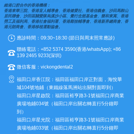
維港口腔合作的香港機構：
香港東華三院、香港盲人輔導會、香港健愛社、香港信義會、沙田馬鞍山
居民聯會、沙田區關愛隊烏溪沙小區、覺行念慈基金會、樂和東寓、香港
勞工及福利局、香港社會福利署、香港鄰捨輔導會、香港新界總商會、香
港元朗商會、香港移植運動協會。
應診時間：09:30~18:30 (節日與周末照常應診)
聯絡電話：+852 5374 3590(香港/whatsApp); +86
139 2465 9233(深圳)
微信客服：vickongdental2
福田口岸香江院：福田區福田口岸正對面，海悅華
城104號地鋪（東鐵線落馬洲站出關對面即到）
福田口岸星啟院：福田區裕亨路3-1號福田口岸商業
廣場地鋪034號（福田口岸出關右轉直行5分鐘即
到）
福田口岸星光院：福田區裕亨路3-1號福田口岸商業
廣場地鋪033號（福田口岸出關右轉直行5分鐘即