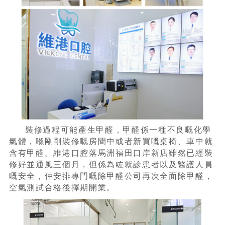
裝修過程可能產生甲醛，甲醛係一種不良嘅化學
氣體，喺剛剛裝修嘅房間中或者新買嘅桌椅、車中就
含有甲醛。維港口腔落馬洲福田口岸新店雖然已經裝
修好並通風三個月，但係為咗就診患者以及醫護人員
嘅安全，仲安排專門嘅除甲醛公司再次全面除甲醛，
空氣測試合格後擇期開業。