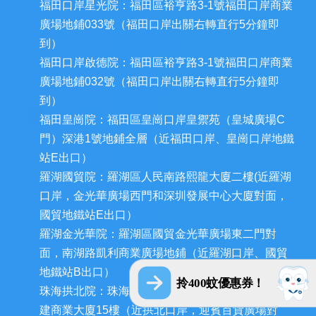
福田口岸星光院：福田區裕亨路3-1號福田口岸商業
廣場地鋪033號（福田口岸出關右轉直行5分鐘即
到）
福田口岸啟德院：福田區裕亨路3-1號福田口岸商業
廣場地鋪032號（福田口岸出關右轉直行5分鐘即
到）
福田皇崗院：福田區皇崗口岸皇禦苑（皇城廣場C
門）深港1號地鋪全層（近福田口岸、皇崗口岸地鐵
站E出口）
羅湖國貿院：羅湖區人民南路熙龍大廈二樓(近羅湖
口岸，金光華廣場西門和深圳發展中心大廈對面，
國貿地鐵站E出口）
羅湖金光華院：羅湖區國貿金光華廣場東二門對
面，南湖路凱利商業廣場地鋪（近羅湖口岸、國貿
地鐵站B出口）
拎400蚊優惠券！
珠海拱北院：珠海市香洲區拱北迎賓南路1155號中
建商業大廈15樓（近拱北口岸，迎賓百貨廣場對