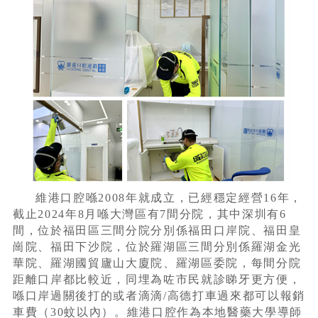
維港口腔喺2008年就成立，已經穩定經營16年，
截止2024年8月喺大灣區有7間分院，其中深圳有6
間，位於福田區三間分院分別係福田口岸院、福田皇
崗院、福田下沙院，位於羅湖區三間分別係羅湖金光
華院、羅湖國貿廬山大廈院、羅湖區委院，每間分院
距離口岸都比較近，同埋為咗市民就診睇牙更方便，
喺口岸過關後打的或者滴滴/高德打車過來都可以報銷
車費（30蚊以內）。維港口腔作為本地醫藥大學導師