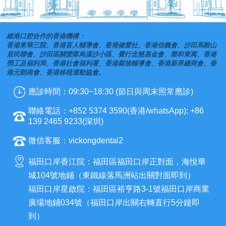
維港口腔合作的香港機構：
香港東華三院、香港盲人輔導會、香港健愛社、香港信義會、沙田馬鞍山
居民聯會、沙田區關愛隊烏溪沙小區、覺行念慈基金會、樂和東寓、香港
勞工及福利局、香港社會福利署、香港鄰捨輔導會、香港新界總商會、香
港元朗商會、香港移植運動協會。
應診時間：09:30~18:30 (節日與周末照常應診)
聯絡電話：+852 5374 3590(香港/whatsApp); +86
139 2465 9233(深圳)
微信客服：vickongdental2
福田口岸香江院：福田區福田口岸正對面，海悅華
城104號地鋪（東鐵線落馬洲站出關對面即到）
福田口岸星啟院：福田區裕亨路3-1號福田口岸商業
廣場地鋪034號（福田口岸出關右轉直行5分鐘即
到）