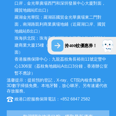
口岸，金光華廣場西門和深圳發展中心大廈對面，
國貿地鐵站E出口）
羅湖金光華院：羅湖區國貿金光華廣場東二門對
面，南湖路凱利商業廣場地鋪（近羅湖口岸、國貿
地鐵站B出口）
珠海拱北院：珠海市香洲區拱北迎賓南路1155號中
建商業大廈15樓（近拱北口岸，迎賓百貨廣場對
拎400蚊優惠券！
面）
香港服務保障中心：九龍荔枝角長裕街11號定豐中
心1306室（荔枝角地鐵站A出口3分鐘，香港辦公室
暫不應診）
溫馨提示：提前預約登記，X-ray、CT院內檢查免費，
3D數字掃描免費。本地牙醫，放心睇牙。另有速遞代收
存放服務。
維港口腔服務保障電話：+852 6847 2582