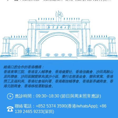
維港口腔合作的香港機構：
香港東華三院、香港盲人輔導會、香港健愛社、香港信義會、沙田馬鞍山
居民聯會、沙田區關愛隊烏溪沙小區、覺行念慈基金會、樂和東寓、香港
勞工及福利局、香港社會福利署、香港鄰捨輔導會、香港新界總商會、香
港元朗商會、香港移植運動協會。
應診時間：09:30~18:30 (節日與周末照常應診)
聯絡電話：+852 5374 3590(香港/whatsApp); +86
139 2465 9233(深圳)