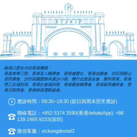
維港口腔合作的香港機構：
香港東華三院、香港盲人輔導會、香港健愛社、香港信義會、沙田馬鞍山
居民聯會、沙田區關愛隊烏溪沙小區、覺行念慈基金會、樂和東寓、香港
勞工及福利局、香港社會福利署、香港鄰捨輔導會、香港新界總商會、香
港元朗商會、香港移植運動協會。
應診時間：09:30~18:30 (節日與周末照常應診)
聯絡電話：+852 5374 3590(香港/whatsApp); +86
139 2465 9233(深圳)
微信客服：vickongdental2