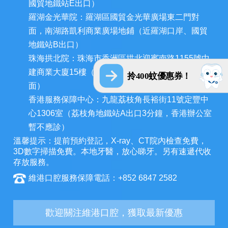
國貿地鐵站E出口）
羅湖金光華院：羅湖區國貿金光華廣場東二門對
面，南湖路凱利商業廣場地鋪（近羅湖口岸、國貿
地鐵站B出口）
珠海拱北院：珠海市香洲區拱北迎賓南路1155號中
建商業大廈15樓（近拱北口岸，迎賓百貨廣場對
拎400蚊優惠券！
面）
香港服務保障中心：九龍荔枝角長裕街11號定豐中
心1306室（荔枝角地鐵站A出口3分鐘，香港辦公室
暫不應診）
溫馨提示：提前預約登記，X-ray、CT院內檢查免費，
3D數字掃描免費。本地牙醫，放心睇牙。另有速遞代收
存放服務。
維港口腔服務保障電話：+852 6847 2582
歡迎關注維港口腔，獲取最新優惠