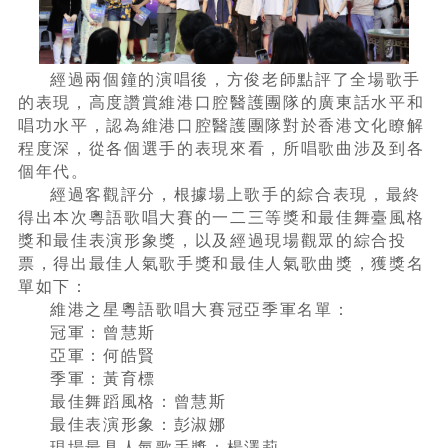
經過兩個鐘的演唱後，方俊老師點評了全場歌手
的表現，高度讚賞維港口腔醫護團隊的廣東話水平和
唱功水平，認為維港口腔醫護團隊對於香港文化瞭解
程度深，從各個選手的表現來看，所唱歌曲涉及到各
個年代。
經過客觀評分，根據場上歌手的綜合表現，最終
得出本次粵語歌唱大賽的一二三等獎和最佳舞臺風格
獎和最佳表演形象獎，以及經過現場觀眾的綜合投
票，得出最佳人氣歌手獎和最佳人氣歌曲獎，獲獎名
單如下：
維港之星粵語歌唱大賽冠亞季軍名單：
冠軍：曾慧斯
亞軍：何皓賢
季軍：黃育標
最佳舞蹈風格：曾慧斯
最佳表演形象：彭淑娜
現場最具人氣歌手獎：楊澤莉