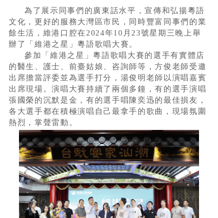
為了展示同事們的廣東話水平，宣傳和弘揚粵語
文化，更好的服務大灣區市民，同時豐富同事們的業
餘生活，維港口腔在2024年10月23號星期三晚上舉
辦了「維港之星」粵語歌唱大賽。
參加「維港之星」粵語歌唱大賽的選手有實體店
的醫生、護士、前臺姑娘、咨詢師等，方俊老師受邀
出席擔當評委並為選手打分，湯俊明老師以演唱嘉賓
出席現場。演唱大賽持續了兩個多鐘，有的選手演唱
張國榮的沉默是金，有的選手唱陳奕迅的最佳損友，
各大選手都在積極演唱自己最拿手的歌曲，現場氛圍
熱烈，掌聲雷動。