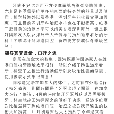
牙齒不好吃東西不方便進而就會影響身體健康，
尤其是冬季需要吃更多的東西維持身體的熱量以及健
康，相對於海外以及香港，深圳牙科的收費會更加優
惠，而且目前深圳牙科治療水準也在不斷提高，維港
口腔目前的治療水準可以媲美香港深圳海外，也是很
好國際友人以及海外華人華僑專門預約過來看牙的牙
科！冬季睇牙到維港口腔，食嘢更方便成個冬季暖笠
笠！
顧客真實反饋，口碑之選
定居在加拿大的黎生，回港探親時因為家人在維
港口腔植牙體驗效果很好，所以介紹了黎生過來看
牙，檢查了之後進行活動假牙以及吸附性義齒修復，
使用後表示效果很滿意！
同樣是定居在加拿大的林生，之前有在外地進行
了植牙修復，期間時間長了牙冠出現了問題，在加拿
大進行了修補，4月的時候植牙牙冠脫落以及需要拔
牙，林生就趁回港探親之前做好了功課，通過多維度
對比後選擇了到維港口腔，治療之後對我們醫生的技
術大加讚賞，11月初還幫他太太預約了今年過來看