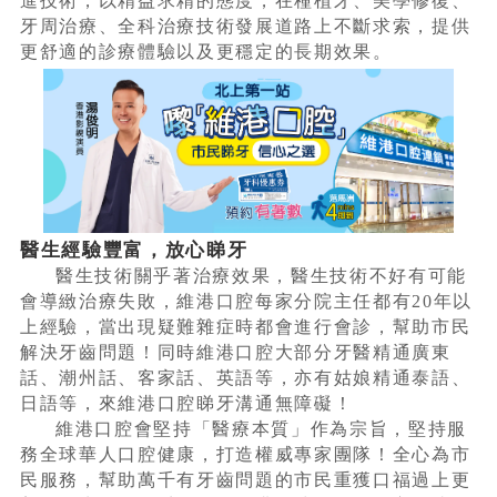
進技術，以精益求精的態度，在種植牙、美學修復、
牙周治療、全科治療技術發展道路上不斷求索，提供
更舒適的診療體驗以及更穩定的長期效果。
醫生經驗豐富，放心睇牙
醫生技術關乎著治療效果，醫生技術不好有可能
會導緻治療失敗，維港口腔每家分院主任都有20年以
上經驗，當出現疑難雜症時都會進行會診，幫助市民
解決牙齒問題！同時維港口腔大部分牙醫精通廣東
話、潮州話、客家話、英語等，亦有姑娘精通泰語、
日語等，來維港口腔睇牙溝通無障礙！
維港口腔會堅持「醫療本質」作為宗旨，堅持服
務全球華人口腔健康，打造權威專家團隊！全心為市
民服務，幫助萬千有牙齒問題的市民重獲口福過上更