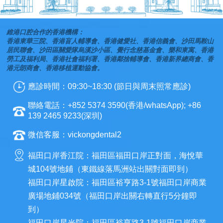
維港口腔合作的香港機構：
香港東華三院、香港盲人輔導會、香港健愛社、香港信義會、沙田馬鞍山
居民聯會、沙田區關愛隊烏溪沙小區、覺行念慈基金會、樂和東寓、香港
勞工及福利局、香港社會福利署、香港鄰捨輔導會、香港新界總商會、香
港元朗商會、香港移植運動協會。
應診時間：09:30~18:30 (節日與周末照常應診)
聯絡電話：+852 5374 3590(香港/whatsApp); +86
139 2465 9233(深圳)
微信客服：vickongdental2
福田口岸香江院：福田區福田口岸正對面，海悅華
城104號地鋪（東鐵線落馬洲站出關對面即到）
福田口岸星啟院：福田區裕亨路3-1號福田口岸商業
廣場地鋪034號（福田口岸出關右轉直行5分鐘即
到）
福田口岸星光院：福田區裕亨路3-1號福田口岸商業