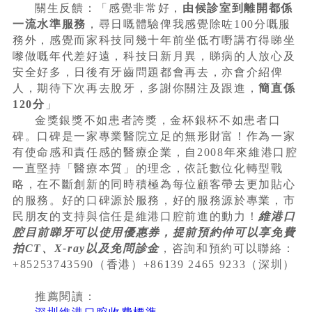
關生反饋：「感覺非常好，
由候診室到離開都係
一流水準服務
，尋日嘅體驗俾我感覺除咗100分嘅服
務外，感覺而家科技同幾十年前坐低冇嘢講冇得睇坐
嚟做嘅年代差好遠，科技日新月異，睇病的人放心及
安全好多，日後有牙齒問題都會再去，亦會介紹俾
人，期待下次再去脫牙，多謝你關注及跟進，
簡直係
120分
」
金獎銀獎不如患者誇獎，金杯銀杯不如患者口
碑。口碑是一家專業醫院立足的無形財富！作為一家
有使命感和責任感的醫療企業，自2008年來維港口腔
一直堅持「醫療本質」的理念，依託數位化轉型戰
略，在不斷創新的同時積極為每位顧客帶去更加貼心
的服務。好的口碑源於服務，好的服務源於專業，市
民朋友的支持與信任是維港口腔前進的動力！
維港口
腔目前睇牙可以使用優惠券，提前預約仲可以享免費
拍CT、X-ray以及免問診金
，咨詢和預約可以聯絡：
+85253743590（香港）+86139 2465 9233（深圳）
推薦閱讀：