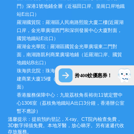
門）深港1號地鋪全層（近福田口岸、皇崗口岸地鐵
站E出口）
羅湖國貿院：羅湖區人民南路熙龍大廈二樓(近羅湖
口岸，金光華廣場西門和深圳發展中心大廈對面，
國貿地鐵站E出口）
羅湖金光華院：羅湖區國貿金光華廣場東二門對
面，南湖路凱利商業廣場地鋪（近羅湖口岸、國貿
地鐵站B出口）
珠海拱北院：珠海市香洲區拱北迎賓南路1155號中
拎400蚊優惠券！
建商業大廈15樓（近拱北口岸，迎賓百貨廣場對
面）
香港服務保障中心：九龍荔枝角長裕街11號定豐中
心1306室（荔枝角地鐵站A出口3分鐘，香港辦公室
暫不應診）
溫馨提示：提前預約登記，X-ray、CT院內檢查免費，
3D數字掃描免費。本地牙醫，放心睇牙。另有速遞代收
存放服務。