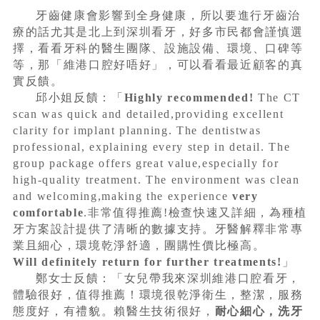
牙齒健康會影響到全身健康，所以要進行牙齒治
療的話尤其是北上到深圳看牙，好多市民都會謹慎選
擇，看看牙科的醫生團隊、設施設備、環境、口碑等
等，那「維港口腔好唔好」，可以看看最近顧客的真
實反饋。
邱小姐反饋：「
Highly recommended!
The CT
scan was quick and detailed,providing excellent
clarity for implant planning. The dentistwas
professional, explaining every step in detail. The
group package offers great value,especially for
high-quality treatment. The environment was clean
and welcoming,making the experience
very
comfortable
.非常值得推薦!檢查快速又詳細，為種植
牙方案設計提供了清晰的數據支持。牙醫解釋非常專
業且細心，環境乾淨舒適，團購性價比極高。
Will definitely return for further treatments!
」
鄭女士反饋：「女兒帶我來深圳維港口腔看牙，
體驗很好，值得推薦！環境很乾淨衛生，整潔，服務
態度好，有禮貌。賴醫生技術很好，
耐心細心，洗牙