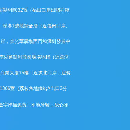
廣場地鋪032號（福田口岸出關右轉
）深港1號地鋪全層（近福田口岸、
口岸，金光華廣場西門和深圳發展中
南湖路凱利商業廣場地鋪（近羅湖
建商業大廈15樓（近拱北口岸，迎賓
306室（荔枝角地鐵站A出口3分
3D數字掃描免費。本地牙醫，放心睇