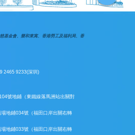
慈基金會、樂和東寓、香港勞工及福利局、香
9 2465 9233(深圳)
104號地鋪（東鐵線落馬洲站出關對
廣場地鋪034號（福田口岸出關右轉
廣場地鋪033號（福田口岸出關右轉