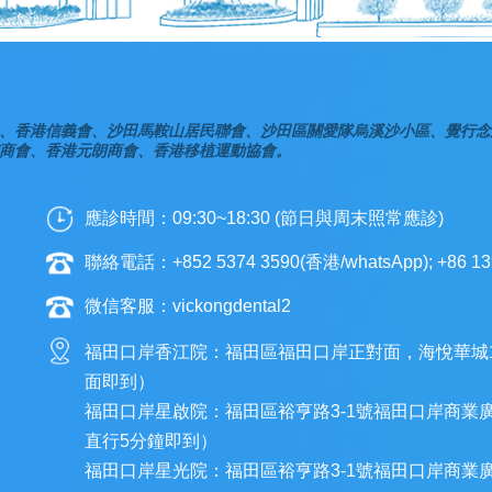
、香港信義會、沙田馬鞍山居民聯會、沙田區關愛隊烏溪沙小區、覺行念
商會、香港元朗商會、香港移植運動協會。
應診時間：09:30~18:30 (節日與周末照常應診)
聯絡電話：+852 5374 3590(香港/whatsApp); +86 13
微信客服：vickongdental2
福田口岸香江院：福田區福田口岸正對面，海悅華城
面即到）
福田口岸星啟院：福田區裕亨路3-1號福田口岸商業
直行5分鐘即到）
福田口岸星光院：福田區裕亨路3-1號福田口岸商業