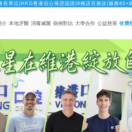
長單位|HKG香港信心保證認證|8種語言接診|服務80+
簡介
本地牙醫
消毒滅菌
病例對比
大學合作
公益慈善
收費