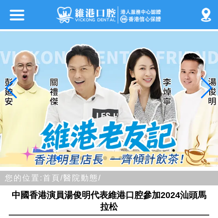
您的位置:
首頁/
醫院動態/
中國香港演員湯俊明代表維港口腔參加2024汕頭馬
拉松