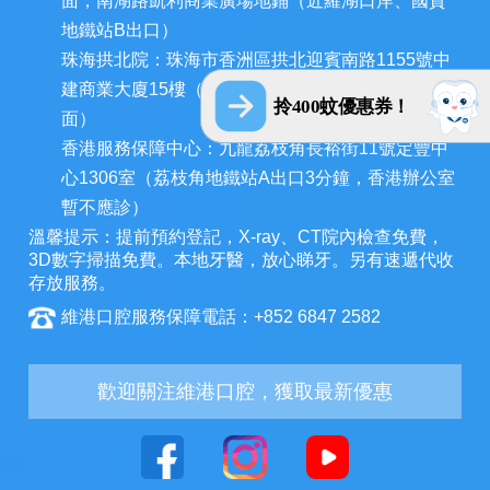
面，南湖路凱利商業廣場地鋪（近羅湖口岸、國貿
地鐵站B出口）
珠海拱北院：珠海市香洲區拱北迎賓南路1155號中
建商業大廈15樓（近拱北口岸，迎賓百貨廣場對
拎400蚊優惠券！
面）
香港服務保障中心：九龍荔枝角長裕街11號定豐中
心1306室（荔枝角地鐵站A出口3分鐘，香港辦公室
暫不應診）
溫馨提示：提前預約登記，X-ray、CT院內檢查免費，
3D數字掃描免費。本地牙醫，放心睇牙。另有速遞代收
存放服務。
維港口腔服務保障電話：+852 6847 2582
歡迎關注維港口腔，獲取最新優惠