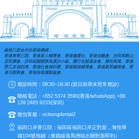
維港口腔合作的香港機構：
香港東華三院、香港盲人輔導會、香港健愛社、香港信義會、沙田馬鞍山
居民聯會、沙田區關愛隊烏溪沙小區、覺行念慈基金會、樂和東寓、香港
勞工及福利局、香港社會福利署、香港鄰捨輔導會、香港新界總商會、香
港元朗商會、香港移植運動協會。
應診時間：09:30~18:30 (節日與周末照常應診)
聯絡電話：+852 5374 3590(香港/whatsApp); +86
139 2465 9233(深圳)
微信客服：vickongdental2
福田口岸香江院：福田區福田口岸正對面，海悅華
城104號地鋪（東鐵線落馬洲站出關對面即到）