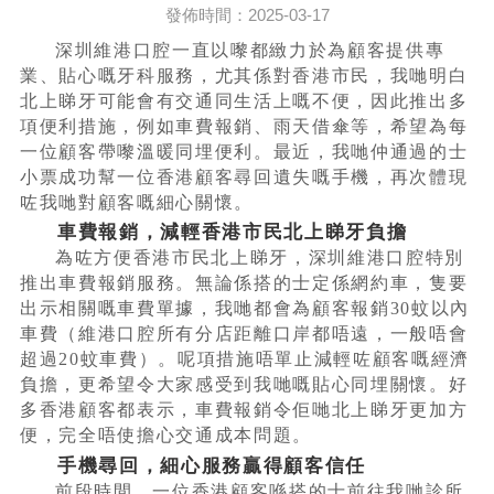
發佈時間：2025-03-17
深圳維港口腔一直以嚟都緻力於為顧客提供專
業、貼心嘅牙科服務，尤其係對香港市民，我哋明白
北上睇牙可能會有交通同生活上嘅不便，因此推出多
項便利措施，例如車費報銷、雨天借傘等，希望為每
一位顧客帶嚟溫暖同埋便利。最近，我哋仲通過的士
小票成功幫一位香港顧客尋回遺失嘅手機，再次體現
咗我哋對顧客嘅細心關懷。
車費報銷，減輕香港市民北上睇牙負擔
為咗方便香港市民北上睇牙，深圳維港口腔特別
推出車費報銷服務。無論係搭的士定係網約車，隻要
出示相關嘅車費單據，我哋都會為顧客報銷30蚊以內
車費（維港口腔所有分店距離口岸都唔遠，一般唔會
超過20蚊車費）。呢項措施唔單止減輕咗顧客嘅經濟
負擔，更希望令大家感受到我哋嘅貼心同埋關懷。好
多香港顧客都表示，車費報銷令佢哋北上睇牙更加方
便，完全唔使擔心交通成本問題。
手機尋回，細心服務贏得顧客信任
前段時間，一位香港顧客喺搭的士前往我哋診所