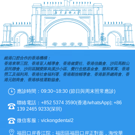
維港口腔合作的香港機構：
香港東華三院、香港盲人輔導會、香港健愛社、香港信義會、沙田馬鞍山
居民聯會、沙田區關愛隊烏溪沙小區、覺行念慈基金會、樂和東寓、香港
勞工及福利局、香港社會福利署、香港鄰捨輔導會、香港新界總商會、香
港元朗商會、香港移植運動協會。
應診時間：09:30~18:30 (節日與周末照常應診)
聯絡電話：+852 5374 3590(香港/whatsApp); +86
139 2465 9233(深圳)
微信客服：vickongdental2
福田口岸香江院：福田區福田口岸正對面，海悅華