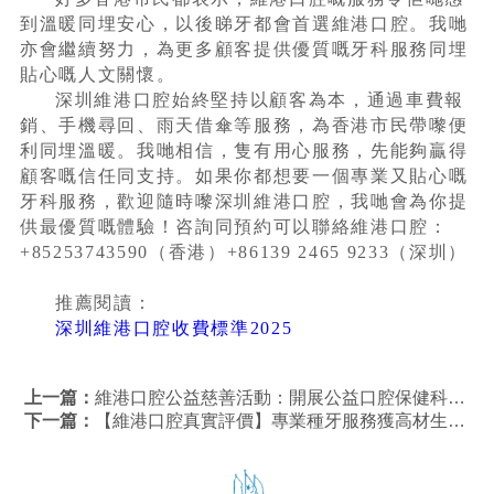
到溫暖同埋安心，以後睇牙都會首選維港口腔。我哋
亦會繼續努力，為更多顧客提供優質嘅牙科服務同埋
貼心嘅人文關懷。
深圳維港口腔始終堅持以顧客為本，通過車費報
銷、手機尋回、雨天借傘等服務，為香港市民帶嚟便
利同埋溫暖。我哋相信，隻有用心服務，先能夠贏得
顧客嘅信任同支持。如果你都想要一個專業又貼心嘅
牙科服務，歡迎隨時嚟深圳維港口腔，我哋會為你提
供最優質嘅體驗！咨詢同預約可以聯絡維港口腔：
+85253743590（香港）+86139 2465 9233（深圳）
推薦閱讀：
深圳維港口腔收費標準2025
上一篇：
維港口腔公益慈善活動：開展公益口腔保健科普講座
下一篇：
【維港口腔真實評價】專業種牙服務獲高材生家庭信賴，堅持醫療本質贏口碑