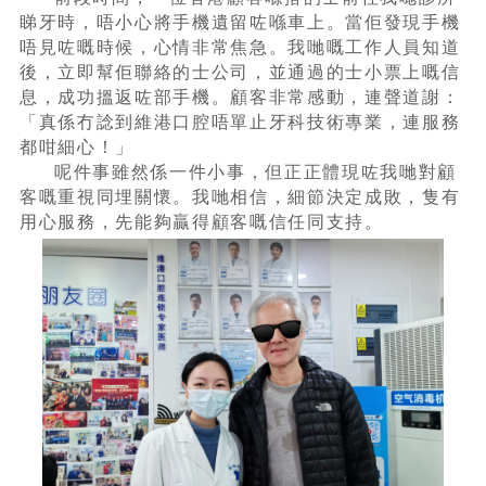
睇牙時，唔小心將手機遺留咗喺車上。當佢發現手機
唔見咗嘅時候，心情非常焦急。我哋嘅工作人員知道
後，立即幫佢聯絡的士公司，並通過的士小票上嘅信
息，成功搵返咗部手機。顧客非常感動，連聲道謝：
「真係冇諗到維港口腔唔單止牙科技術專業，連服務
都咁細心！」
呢件事雖然係一件小事，但正正體現咗我哋對顧
客嘅重視同埋關懷。我哋相信，細節決定成敗，隻有
用心服務，先能夠贏得顧客嘅信任同支持。