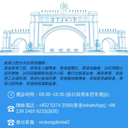
維港口腔合作的香港機構：
香港東華三院、香港盲人輔導會、香港健愛社、香港信義會、沙田馬鞍山
居民聯會、沙田區關愛隊烏溪沙小區、覺行念慈基金會、樂和東寓、香港
勞工及福利局、香港社會福利署、香港鄰捨輔導會、香港新界總商會、香
港元朗商會、香港移植運動協會。
應診時間：09:30~18:30 (節日與周末照常應診)
聯絡電話：+852 5374 3590(香港/whatsApp); +86
139 2465 9233(深圳)
微信客服：vickongdental2