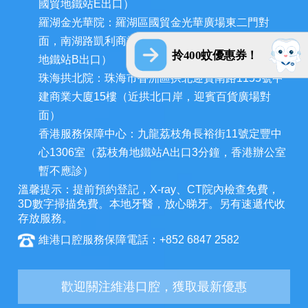
國貿地鐵站E出口）
羅湖金光華院：羅湖區國貿金光華廣場東二門對
面，南湖路凱利商業廣場地鋪（近羅湖口岸、國貿
拎400蚊優惠券！
地鐵站B出口）
珠海拱北院：珠海市香洲區拱北迎賓南路1155號中
建商業大廈15樓（近拱北口岸，迎賓百貨廣場對
面）
香港服務保障中心：九龍荔枝角長裕街11號定豐中
心1306室（荔枝角地鐵站A出口3分鐘，香港辦公室
暫不應診）
溫馨提示：提前預約登記，X-ray、CT院內檢查免費，
3D數字掃描免費。本地牙醫，放心睇牙。另有速遞代收
存放服務。
維港口腔服務保障電話：+852 6847 2582
歡迎關注維港口腔，獲取最新優惠