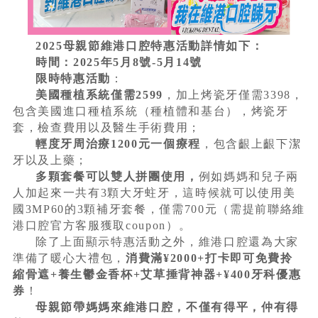
2025母親節維港口腔特惠活動詳情如下：
時間：2025年5月8號-5月14號
限時特惠活動
：
美國種植系統僅需2599
，加上烤瓷牙僅需3398，
包含美國進口種植系統（種植體和基台），烤瓷牙
套，檢查費用以及醫生手術費用；
輕度牙周治療1200元一個療程
，包含齦上齦下潔
牙以及上藥；
多顆套餐可以雙人拼團使用，
例如媽媽和兒子兩
人加起來一共有3顆大牙蛀牙，這時候就可以使用美
國3MP60的3顆補牙套餐，僅需700元（需提前聯絡維
港口腔官方客服獲取coupon）。
除了上面顯示特惠活動之外，維港口腔還為大家
準備了暖心大禮包，
消費滿¥2000+打卡即可免費拎
縮骨遮+養生鬱金香杯+艾草捶背神器+¥400牙科優惠
券
！
母親節帶媽媽來維港口腔，不僅有得平，仲有得