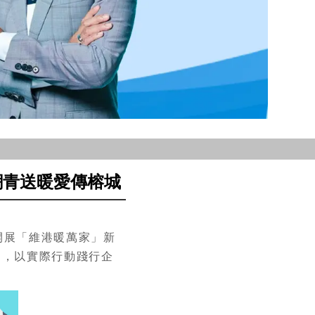
潮青送暖愛傳榕城
開展「維港暖萬家」新
是，以實際行動踐行企