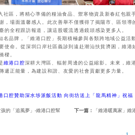
入社區，將精心準備的糧油食品、禦寒物資及新春紅包親
謝，場面溫馨感人。此次善舉不僅獲得了揭陽市、區領導
臺的全程跟訪報道，讓這股暖流透過鏡頭感染更多人。
知名品牌，「維港口腔」長期積極參與各類跨地域公益活
要使命。從深圳口岸社區義診到遠赴潮汕扶貧濟困，維港
橋樑。
是
維港口腔
深耕大灣區、輻射周邊的公益縮影。未來，維
傳遞正能量，為建設和諧、友愛的社會貢獻更多力量。
港口腔贊助深水埗派飯活動 向街坊送上「龍馬精神」祝福
女孩的「追風夢」-維港口腔幫
下一篇：
「維港暖萬家」維