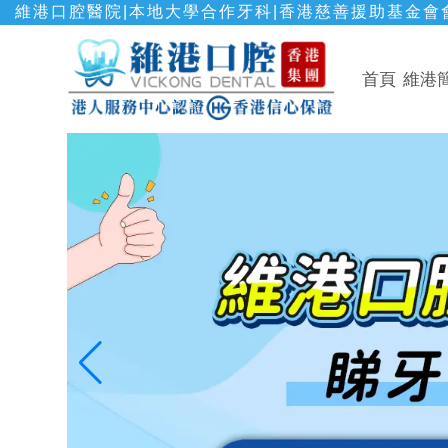
維港口腔醫院|本地大學合作牙科|香港慈善援助基金會會
首頁
維港