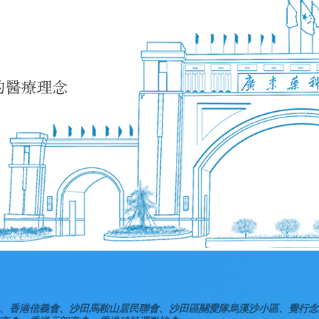
、香港信義會、沙田馬鞍山居民聯會、沙田區關愛隊烏溪沙小區、覺行念