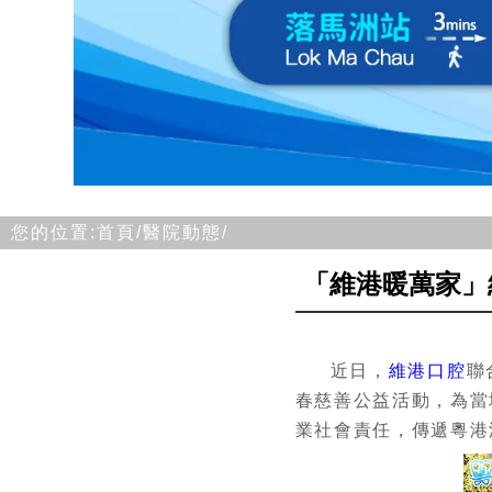
您的位置:
首頁/
醫院動態/
「維港暖萬家」
近日，
維港口腔
聯
春慈善公益活動，為當
業社會責任，傳遞粵港