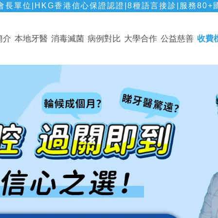
長單位|HKG香港信心保證認證|8種語言接診|服務80+
簡介
本地牙醫
消毒滅菌
病例對比
大學合作
公益慈善
收費