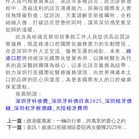
作人員均精通廣東話、英語等多種語言，此次診療過
程中，憑藉流利的語言溝通能力，與兩位國際友人實
現無障礙對接，從諮詢、方案講解至術後囑咐，全程
細緻入微，打破語言壁壘的同時，讓其深切感受賓至
如歸的溫暖。
此次為哈薩克斯坦領事館工作人員提供高品質診
療服務，既是維港口腔國際化服務實力的生動體現，
亦是深圳中外人文交流、服務互通的縮影。未來，
維
港口腔
將持續深化國際化發展布局，以陳曉醫生為代
表的資深醫師團隊為核心，以多元語言服務為紐帶，
助力深圳打造國際化醫療服務環境，向世界傳遞本土
口腔品牌的匠心與溫度，為更多國際友人的口腔健康
保駕護航。
推薦閱讀：
深圳牙科收費_深圳牙科價目表2025_深圳植牙價
錢_深圳杜牙根價錢_大陸植牙費用
上一篇：
維港暖萬家：一輛自行車，跨萬里的愛心之約
下一篇：
喜訊！維港口腔羅湖區委院再次榮獲2025年度醫療質量A級單位認證！