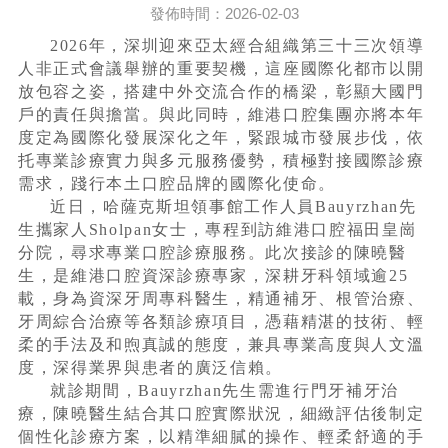
發佈時間：2026-02-03
2026年，深圳迎來亞太經合組織第三十三次領導
人非正式會議舉辦的重要契機，這座國際化都市以開
放包容之姿，搭建中外交流合作的橋梁，彰顯大國門
戶的責任與擔當。與此同時，維港口腔集團亦將本年
度定為國際化發展深化之年，緊跟城市發展步伐，依
托專業診療實力與多元服務優勢，積極對接國際診療
需求，踐行本土口腔品牌的國際化使命。
近日，哈薩克斯坦領事館工作人員Bauyrzhan先
生攜家人Sholpan女士，專程到訪維港口腔福田皇崗
分院，尋求專業口腔診療服務。此次接診的陳曉醫
生，是維港口腔資深診療專家，深耕牙科領域逾25
載，身為資深牙周專科醫生，精通補牙、根管治療、
牙周綜合治療等各類診療項目，憑藉精湛的技術、輕
柔的手法及和煦真誠的態度，兼具專業高度與人文溫
度，深得業界與患者的廣泛信賴。
就診期間，Bauyrzhan先生需進行門牙補牙治
療，陳曉醫生結合其口腔實際狀況，細緻評估後制定
個性化診療方案，以精準細膩的操作、輕柔舒適的手