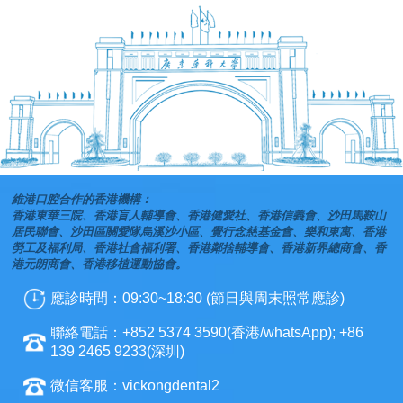
維港口腔合作的香港機構：
香港東華三院、香港盲人輔導會、香港健愛社、香港信義會、沙田馬鞍山
居民聯會、沙田區關愛隊烏溪沙小區、覺行念慈基金會、樂和東寓、香港
勞工及福利局、香港社會福利署、香港鄰捨輔導會、香港新界總商會、香
港元朗商會、香港移植運動協會。
應診時間：09:30~18:30 (節日與周末照常應診)
聯絡電話：+852 5374 3590(香港/whatsApp); +86
139 2465 9233(深圳)
微信客服：vickongdental2