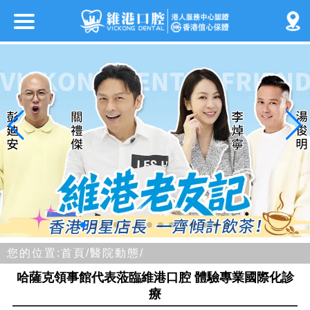
您的位置:
首頁/
醫院動態/
哈薩克領事館代表蒞臨維港口腔 體驗專業國際化診
療