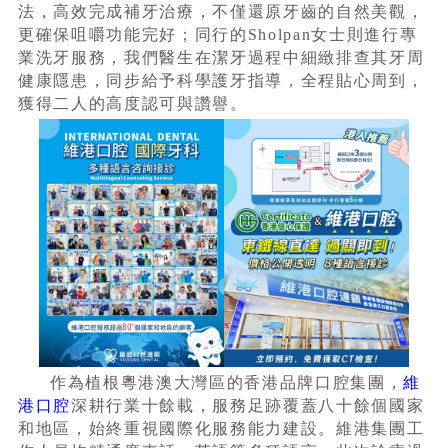
法，高效完成補牙治療，不僅還原牙齒的自然美觀，
更確保咀嚼功能完好；同行的Sholpan女士則進行專
業洗牙服務，我們醫生在潔牙過程中細緻排查其牙周
健康隱患，同步給予科學護牙指導，全程貼心周到，
獲得二人的高度認可與讚譽。
作為植根粵港澳大灣區的香港品牌口腔集團，
維
港口腔
深耕行業十餘載，服務足跡覆蓋八十餘個國家
和地區，始終重視國際化服務能力建設。維港集團工