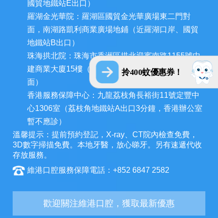
國貿地鐵站E出口）
羅湖金光華院：羅湖區國貿金光華廣場東二門對
面，南湖路凱利商業廣場地鋪（近羅湖口岸、國貿
地鐵站B出口）
珠海拱北院：珠海市香洲區拱北迎賓南路1155號中
建商業大廈15樓（近拱北口岸，迎賓百貨廣場對
拎400蚊優惠券！
面）
香港服務保障中心：九龍荔枝角長裕街11號定豐中
心1306室（荔枝角地鐵站A出口3分鐘，香港辦公室
暫不應診）
溫馨提示：提前預約登記，X-ray、CT院內檢查免費，
3D數字掃描免費。本地牙醫，放心睇牙。另有速遞代收
存放服務。
維港口腔服務保障電話：+852 6847 2582
歡迎關注維港口腔，獲取最新優惠