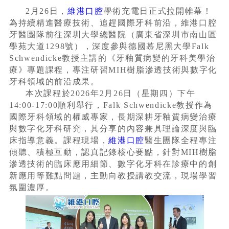
2月26日，
維港口腔
學術充電日正式拉開帷幕！
為持續精進醫療技術、追趕國際牙科前沿，維港口腔
牙醫團隊前往深圳大學總醫院（廣東省深圳市南山區
學苑大道1298號），深度參與德國慕尼黑大學Falk
Schwendicke教授主講的《牙釉質病變的牙科美學治
療》專題課程，專注研習MIH樹脂滲透技術與數字化
牙科領域的前沿成果。
本次課程於2026年2月26日（星期四）下午
14:00-17:00順利舉行，Falk Schwendicke教授作為
國際牙科領域的權威專家，長期深耕牙釉質病變治療
與數字化牙科研究，其分享的內容兼具理論深度與臨
床指導意義。課程現場，
維港口腔
醫生團隊全程專注
傾聽、積極互動，認真記錄核心要點，針對MIH樹脂
滲透技術的臨床應用細節、數字化牙科在診療中的創
新應用等難點問題，主動向教授請教交流，現場學習
氛圍濃厚。