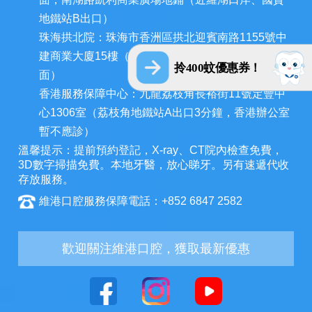
地鐵站B出口）
珠海拱北院：珠海市香洲區拱北迎賓南路1155號中
建商業大廈15樓（近拱北口岸，迎賓百貨廣場對
拎400蚊優惠券！
面）
香港服務保障中心：九龍荔枝角長裕街11號定豐中
心1306室（荔枝角地鐵站A出口3分鐘，香港辦公室
暫不應診）
溫馨提示：提前預約登記，X-ray、CT院內檢查免費，
3D數字掃描免費。本地牙醫，放心睇牙。另有速遞代收
存放服務。
維港口腔服務保障電話：+852 6847 2582
歡迎關注維港口腔，獲取最新優惠