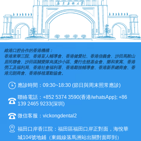
維港口腔合作的香港機構：
香港東華三院、香港盲人輔導會、香港健愛社、香港信義會、沙田馬鞍山
居民聯會、沙田區關愛隊烏溪沙小區、覺行念慈基金會、樂和東寓、香港
勞工及福利局、香港社會福利署、香港鄰捨輔導會、香港新界總商會、香
港元朗商會、香港移植運動協會。
應診時間：09:30~18:30 (節日與周末照常應診)
聯絡電話：+852 5374 3590(香港/whatsApp); +86
139 2465 9233(深圳)
微信客服：vickongdental2
福田口岸香江院：福田區福田口岸正對面，海悅華
城104號地鋪（東鐵線落馬洲站出關對面即到）