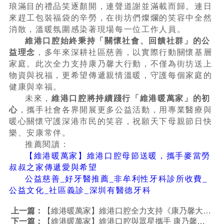
琅滿目的禮品笑逐顏開，連聲道謝並滿載而歸。連日
來趕工包裝福袋的辛勞，在街坊們燦爛的笑容中全然
消散，溫暖氛圍感染著現場每一位工作人員。
維港口腔始終秉持「關懷社會、回饋社群」的公
益理念
，多年來深耕社區慈善，以實際行動關懷基層
家庭。此次全力支持康乃馨大行動，不僅為街坊送上
物資與祝福，更希望傳遞親情溫暖，守護每個家庭的
健康與幸福。
未來，
維港口腔將持續踐行「維港暖萬家」的初
心
，攜手社會各界開展更多公益活動，用專業醫療與
暖心關懷守護深港市民的笑容，祝願天下母親節日快
樂、安康常伴。
推薦閱讀：
【維港暖萬家】維港口腔母節送暖，攜手麥當勞
叔叔之家傳遞愛與希望
公益慈善_好牙醫推薦_非牟利性牙科診所收費_
公益文化_社區義診_深圳有醫德牙科
上一篇：
【維港暖萬家】維港口腔全力支持《康乃馨大行動 2026》 童心繪卡獻母愛溫情滿滿
下一篇：
【維港暖萬家】維港口腔與眾星攜手 康乃馨大行動2026溫暖母親節