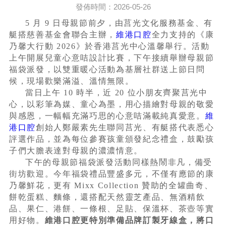
發佈時間：2026-05-26
5 月 9 日母親節前夕，由莒光文化服務基金、有
艇搭慈善基金會聯合主辦，
維港口腔
全力支持的《康
乃馨大行動 2026》於香港莒光中心溫馨舉行。活動
上午開展兒童心意咭設計比賽，下午接續舉辦母親節
福袋派發，以雙重暖心活動為基層社群送上節日問
候，現場歡樂滿溢、溫情無限。
當日上午 10 時半，近 20 位小朋友齊聚莒光中
心，以彩筆為媒、童心為墨，用心描繪對母親的敬愛
與感恩，一幅幅充滿巧思的心意咭滿載純真愛意。
維
港口腔
創始人鄭嚴素先生聯同莒光、有艇搭代表悉心
評選作品，並為每位參賽孩童頒發紀念禮盒，鼓勵孩
子們大膽表達對母親的濃濃情意。
下午的母親節福袋派發活動同樣熱鬧非凡，備受
街坊歡迎。今年福袋禮品豐盛多元，不僅有應節的康
乃馨鮮花，更有 Mixx Collection 贊助的全罐曲奇、
餅乾蛋糕、麵條，還搭配天然靈芝產品、無酒精飲
品、果仁、港餅、一條根、足貼、保溫杯、茶壺等實
用好物。
維港口腔更特別準備品牌訂製牙線盒，將口