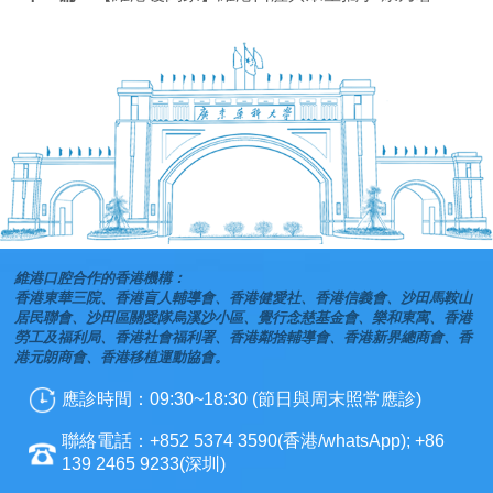
維港口腔合作的香港機構：
香港東華三院、香港盲人輔導會、香港健愛社、香港信義會、沙田馬鞍山
居民聯會、沙田區關愛隊烏溪沙小區、覺行念慈基金會、樂和東寓、香港
勞工及福利局、香港社會福利署、香港鄰捨輔導會、香港新界總商會、香
港元朗商會、香港移植運動協會。
應診時間：09:30~18:30 (節日與周末照常應診)
聯絡電話：+852 5374 3590(香港/whatsApp); +86
139 2465 9233(深圳)