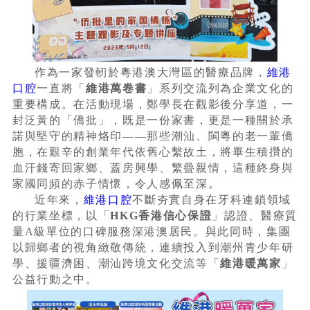
作為一家發軔於粵港澳大灣區的醫療品牌，
維港
口腔
一直將「
維港萬卷書
」系列交流列為企業文化的
重要構成。在活動現場，鄭學長在觀影後分享道，一
封泛黃的「僑批」，既是一份家書，更是一種關於承
諾與堅守的精神烙印——那些潮汕、閩粵的老一輩僑
胞，在艱辛的創業年代依舊心繫故土，將畢生積攢的
血汗錢寄回家鄉、蓋房興學、繁曡親情，這種終身與
家國同頻的赤子情懷，令人感佩至深。
近年來，
維港口腔
不斷夯實自身在牙科連鎖領域
的行業坐標，以「
HKG香港信心保證
」認證、醫療質
量A級單位的口碑服務深港澳居民。與此同時，集團
以歸鄉者的視角緻敬傳統，連續投入到潮州青少年研
學、援疆濟困、潮汕跨境文化交流等「
維港暖萬家
」
公益行動之中。