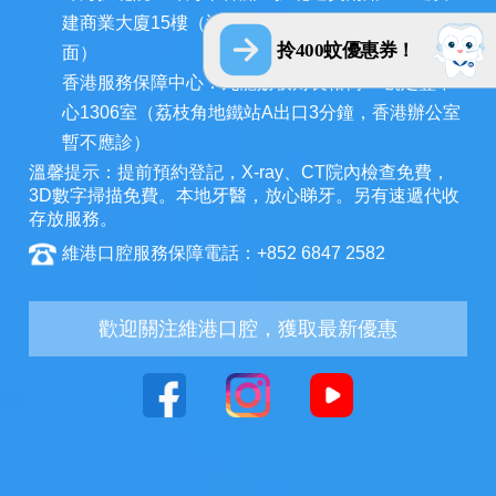
建商業大廈15樓（近拱北口岸，迎賓百貨廣場對
拎400蚊優惠券！
面）
香港服務保障中心：九龍荔枝角長裕街11號定豐中
心1306室（荔枝角地鐵站A出口3分鐘，香港辦公室
暫不應診）
溫馨提示：提前預約登記，X-ray、CT院內檢查免費，
3D數字掃描免費。本地牙醫，放心睇牙。另有速遞代收
存放服務。
維港口腔服務保障電話：+852 6847 2582
歡迎關注維港口腔，獲取最新優惠