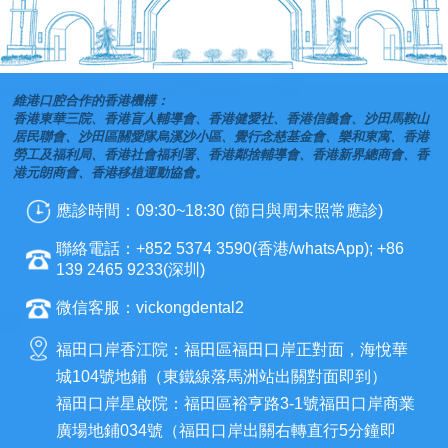
維港口腔合作的香港機構：
香港東華三院、香港盲人輔導會、香港健愛社、香港信義會、沙田馬鞍山
居民聯會、沙田區關愛隊烏溪沙小區、覺行念慈基金會、樂和東寓、香港
勞工及福利局、香港社會福利署、香港鄰捨輔導會、香港新界總商會、香
港元朗商會、香港移植運動協會。
應診時間：09:30~18:30 (節日與周末照常應診)
聯絡電話：+852 5374 3590(香港/whatsApp); +86
139 2465 9233(深圳)
微信客服：vickongdental2
福田口岸香江院：福田區福田口岸正對面，海悅華
城104號地鋪（東鐵線落馬洲站出關對面即到）
福田口岸星啟院：福田區裕亨路3-1號福田口岸商業
廣場地鋪034號（福田口岸出關右轉直行5分鐘即