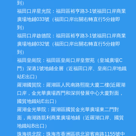
到）
福田口岸星光院：福田區裕亨路3-1號福田口岸商業
廣場地鋪033號（福田口岸出關右轉直行5分鐘即
到）
福田口岸啟德院：福田區裕亨路3-1號福田口岸商業
廣場地鋪032號（福田口岸出關右轉直行5分鐘即
到）
福田皇崗院：福田區皇崗口岸皇禦苑（皇城廣場C
門）深港1號地鋪全層（近福田口岸、皇崗口岸地鐵
站E出口）
羅湖國貿院：羅湖區人民南路熙龍大廈二樓(近羅湖
口岸，金光華廣場西門和深圳發展中心大廈對面，
國貿地鐵站E出口）
羅湖金光華院：羅湖區國貿金光華廣場東二門對
面，南湖路凱利商業廣場地鋪（近羅湖口岸、國貿
地鐵站B出口）
珠海拱北院：珠海市香洲區拱北迎賓南路1155號中