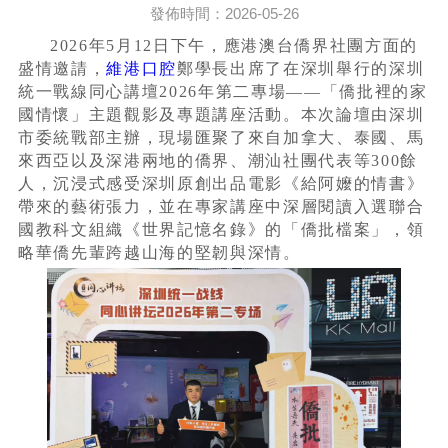
發佈時間：2026-05-26
2026年5月12日下午，應港澳台僑界社團方面的
盛情邀請，
維港口腔
鄭學長出席了在深圳舉行的深圳
統一戰線同心講壇2026年第二專場——「僑批裡的家
國情懷」主題觀影及專題講座活動。本次論壇由深圳
市委統戰部主辦，現場匯聚了來自加拿大、泰國、馬
來西亞以及深港兩地的僑界、潮汕社團代表等300餘
人，沉浸式感受深圳原創出品電影《給阿嬤的情書》
帶來的藝術張力，並在專家講座中深層閱讀入選聯合
國教科文組織《世界記憶名錄》的「僑批檔案」，領
略華僑先輩跨越山海的堅韌與深情。