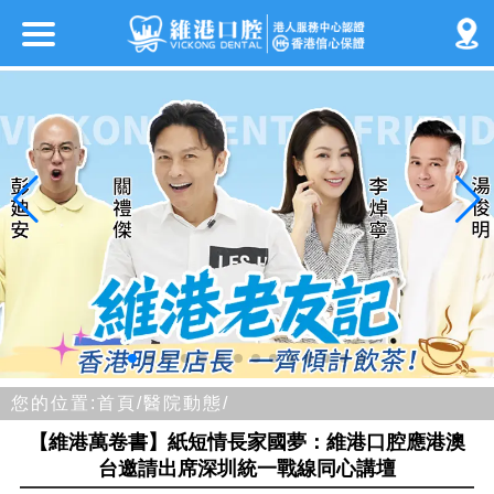
您的位置:
首頁/
醫院動態/
【維港萬卷書】紙短情長家國夢：維港口腔應港澳
台邀請出席深圳統一戰線同心講壇