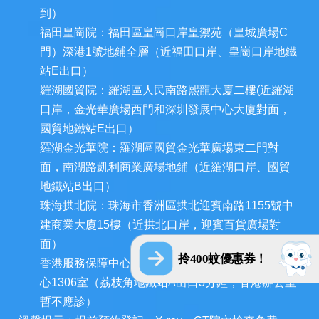
到）
福田皇崗院：福田區皇崗口岸皇禦苑（皇城廣場C
門）深港1號地鋪全層（近福田口岸、皇崗口岸地鐵
站E出口）
羅湖國貿院：羅湖區人民南路熙龍大廈二樓(近羅湖
口岸，金光華廣場西門和深圳發展中心大廈對面，
國貿地鐵站E出口）
羅湖金光華院：羅湖區國貿金光華廣場東二門對
面，南湖路凱利商業廣場地鋪（近羅湖口岸、國貿
地鐵站B出口）
珠海拱北院：珠海市香洲區拱北迎賓南路1155號中
建商業大廈15樓（近拱北口岸，迎賓百貨廣場對
面）
拎400蚊優惠券！
香港服務保障中心：九龍荔枝角長裕街11號定豐中
心1306室（荔枝角地鐵站A出口3分鐘，香港辦公室
暫不應診）