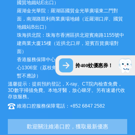
國貿地鐵站E出口）
羅湖金光華院：羅湖區國貿金光華廣場東二門對
面，南湖路凱利商業廣場地鋪（近羅湖口岸、國貿
地鐵站B出口）
珠海拱北院：珠海市香洲區拱北迎賓南路1155號中
建商業大廈15樓（近拱北口岸，迎賓百貨廣場對
面）
香港服務保障中心：九龍荔枝角長裕街11號定豐中
拎400蚊優惠券！
心1306室（荔枝角地鐵站A出口3分鐘，香港辦公室
暫不應診）
溫馨提示：提前預約登記，X-ray、CT院內檢查免費，
3D數字掃描免費。本地牙醫，放心睇牙。另有速遞代收
存放服務。
維港口腔服務保障電話：+852 6847 2582
歡迎關注維港口腔，獲取最新優惠