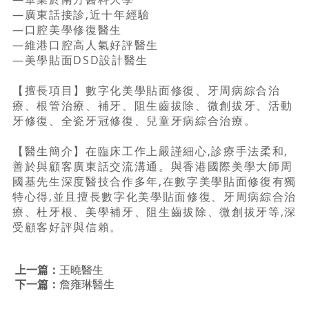
—廣東話接診,近十年經驗
—口腔美學修復醫生
—維港口腔高人氣好評醫生
—美學貼面DSD設計醫生
【擅長項目】數字化美學貼面修復、牙周病綜合治
療、根管治療、補牙、阻生齒拔除、微創拔牙、活動
牙修復、全瓷牙冠修復、兒童牙病綜合治療。
【醫生簡介】在臨床工作上嚴謹細心,診療手法柔和,
善於與顧客廣東話交流溝通。與香港國際美學大師周
國基先生深度醫技合作多年,在數字美學貼面修復有獨
特心得,並且擅長數字化美學貼面修復、牙周病綜合治
療、杜牙根、美學補牙、阻生齒拔除、微創拔牙等,深
受顧客好評與信賴。
上一篇：
王曉醫生
下一篇：
詹雍琳醫生