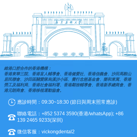
維港口腔合作的香港機構：
香港東華三院、香港盲人輔導會、香港健愛社、香港信義會、沙田馬鞍山
居民聯會、沙田區關愛隊烏溪沙小區、覺行念慈基金會、樂和東寓、香港
勞工及福利局、香港社會福利署、香港鄰捨輔導會、香港新界總商會、香
港元朗商會、香港移植運動協會。
應診時間：09:30~18:30 (節日與周末照常應診)
聯絡電話：+852 5374 3590(香港/whatsApp); +86
139 2465 9233(深圳)
微信客服：vickongdental2