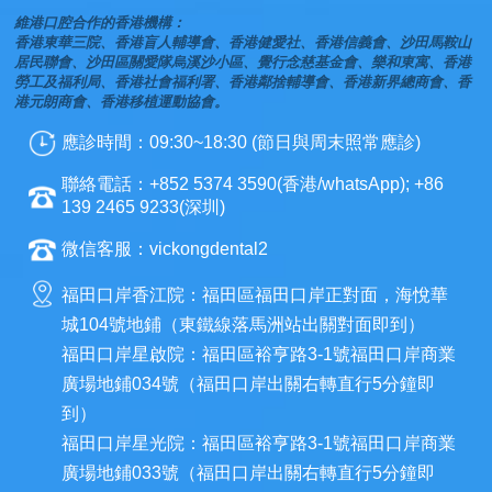
維港口腔合作的香港機構：
香港東華三院、香港盲人輔導會、香港健愛社、香港信義會、沙田馬鞍山
居民聯會、沙田區關愛隊烏溪沙小區、覺行念慈基金會、樂和東寓、香港
勞工及福利局、香港社會福利署、香港鄰捨輔導會、香港新界總商會、香
港元朗商會、香港移植運動協會。
應診時間：09:30~18:30 (節日與周末照常應診)
聯絡電話：+852 5374 3590(香港/whatsApp); +86
139 2465 9233(深圳)
微信客服：vickongdental2
福田口岸香江院：福田區福田口岸正對面，海悅華
城104號地鋪（東鐵線落馬洲站出關對面即到）
福田口岸星啟院：福田區裕亨路3-1號福田口岸商業
廣場地鋪034號（福田口岸出關右轉直行5分鐘即
到）
福田口岸星光院：福田區裕亨路3-1號福田口岸商業
廣場地鋪033號（福田口岸出關右轉直行5分鐘即