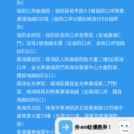
到）
福田口岸啟德院：福田區裕亨路3-1號福田口岸商業
廣場地鋪032號（福田口岸出關右轉直行5分鐘即
到）
福田皇崗院：福田區皇崗口岸皇禦苑（皇城廣場C
門）深港1號地鋪全層（近福田口岸、皇崗口岸地鐵
站E出口）
羅湖國貿院：羅湖區人民南路熙龍大廈二樓(近羅湖
口岸，金光華廣場西門和深圳發展中心大廈對面，
國貿地鐵站E出口）
羅湖金光華院：羅湖區國貿金光華廣場東二門對
面，南湖路凱利商業廣場地鋪（近羅湖口岸、國貿
地鐵站B出口）
珠海拱北院：珠海市香洲區拱北迎賓南路1155號中
建商業大廈15樓（近拱北口岸，迎賓百貨廣場對
面）
拎400蚊優惠券！
香港服務保障中心：九龍荔枝角長裕街11號定豐中