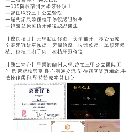
—985院校蘭州大學牙醫碩士
—曾任職於三甲公立醫院
—瑞典諾貝爾種植牙修復認證醫生
—韓國登騰種植牙修復認證醫生
【擅長項目】美學貼面修復、美學補牙、根管治療、
全瓷牙冠緊密修復、牙周治療、嵌體修復、單顆牙種
植、種植二期手術、種植牙冠修復。
【醫生簡介】畢業於蘭州大學,曾在三甲公立醫院工
作,臨床經驗豐富,耐心溝通交流,對待顧客認真細緻,手
法操作柔和,堅持醫療本質初心。