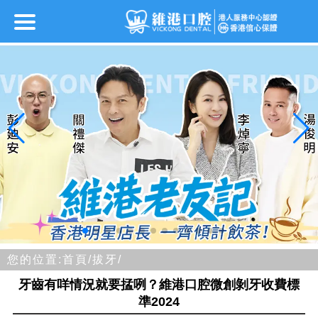
您的位置:
首頁/
拔牙/
牙齒有咩情況就要掹咧？維港口腔微創剝牙收費標
準2024