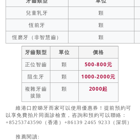
牙齒類型
單位
兒童乳牙
顆
恆前牙
顆
恆磨牙（非智慧齒）
顆
牙齒類型
單位
價格
正位智齒
顆
500-800元
阻生牙
顆
1000-2000元
複雜牙齒
顆
2000起
拔除
維港口腔睇牙而家可以使用優惠券！提前預約可
以享免費拍片同面診檢查，咨詢和預約可以聯絡：
+85253743590（香港）+86139 2465 9233（深圳）
推薦閱讀: