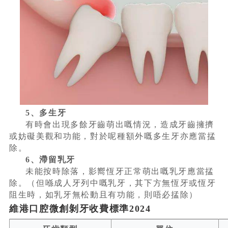
5、多生牙
有時會出現多餘牙齒萌出嘅情況，造成牙齒擁擠
或妨礙美觀和功能，對於呢種額外嘅多生牙亦應當掹
除。
6、滯留乳牙
未能按時除落，影嚮恆牙正常萌出嘅乳牙應當掹
除。（但喺成人牙列中嘅乳牙，其下方無恆牙或恆牙
阻生時，如乳牙無松動且有功能，則唔必掹除）
維港口腔微創剝牙收費標準2024