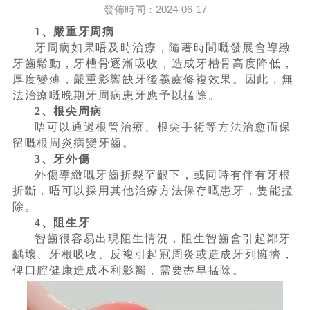
發佈時間：2024-06-17
1、嚴重牙周病
牙周病如果唔及時治療，隨著時間嘅發展會導緻
牙齒鬆動，牙槽骨逐漸吸收，造成牙槽骨高度降低，
厚度變薄，嚴重影響缺牙後義齒修複效果。因此，無
法治療嘅晚期牙周病患牙應予以掹除。
2、根尖周病
唔可以通過根管治療、根尖手術等方法治愈而保
留嘅根周炎病變牙齒。
3、牙外傷
外傷導緻嘅牙齒折裂至齦下，或同時有伴有牙根
折斷，唔可以採用其他治療方法保存嘅患牙，隻能掹
除。
4、阻生牙
智齒很容易出現阻生情況，阻生智齒會引起鄰牙
齲壞、牙根吸收、反複引起冠周炎或造成牙列擁擠，
俾口腔健康造成不利影嚮，需要盡早掹除。