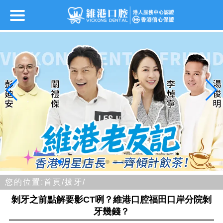
您的位置:
首頁/
拔牙/
剝牙之前點解要影CT咧？維港口腔福田口岸分院剝
牙幾錢？