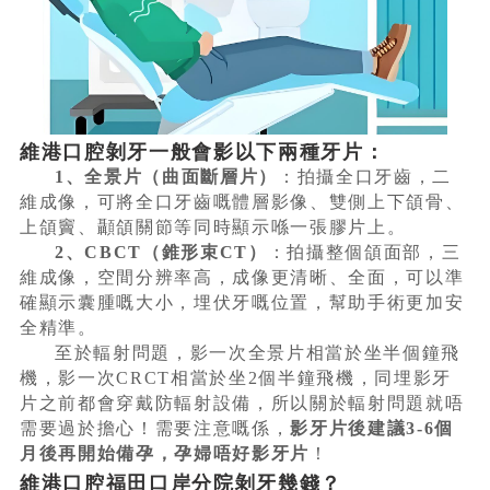
維港口腔剝牙一般會影以下兩種牙片：
1、全景片（曲面斷層片）
：拍攝全口牙齒，二
維成像，可將全口牙齒嘅體層影像、雙側上下頜骨、
上頜竇、顳頜關節等同時顯示喺一張膠片上。
2、CBCT（錐形束CT）
：拍攝整個頜面部，三
維成像，空間分辨率高，成像更清晰、全面，可以準
確顯示囊腫嘅大小，埋伏牙嘅位置，幫助手術更加安
全精準。
至於輻射問題，影一次全景片相當於坐半個鐘飛
機，影一次CRCT相當於坐2個半鐘飛機，同埋影牙
片之前都會穿戴防輻射設備，所以關於輻射問題就唔
需要過於擔心！需要注意嘅係，
影牙片後建議3-6個
月後再開始備孕，孕婦唔好影牙片
！
維港口腔福田口岸分院剝牙幾錢？