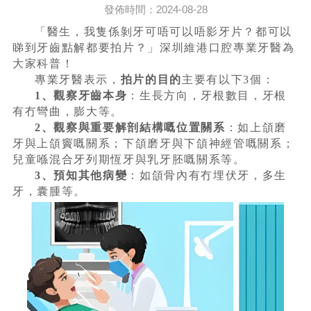
發佈時間：2024-08-28
「醫生，我隻係剝牙可唔可以唔影牙片？都可以
睇到牙齒點解都要拍片？」深圳維港口腔專業牙醫為
大家科普！
專業牙醫表示，
拍片的目的
主要有以下3個：
1、觀察牙齒本身
：生長方向，牙根數目，牙根
有冇彎曲，膨大等。
2、觀察與重要解剖結構嘅位置關系
：如上頜磨
牙與上頜竇嘅關系；下頜磨牙與下頜神經管嘅關系；
兒童喺混合牙列期恆牙與乳牙胚嘅關系等。
3、預知其他病變
：如頜骨內有冇埋伏牙，多生
牙，囊腫等。