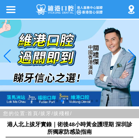
您的位置:
首頁/
拔牙/
拔殘根/
港人北上拔牙實錄｜術後48小時黃金護理期 深圳診
所獨家防感染指南