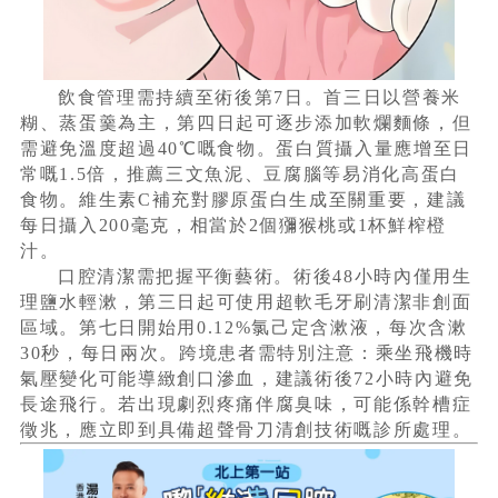
飲食管理需持續至術後第7日。首三日以營養米
糊、蒸蛋羹為主，第四日起可逐步添加軟爛麵條，但
需避免溫度超過40℃嘅食物。蛋白質攝入量應增至日
常嘅1.5倍，推薦三文魚泥、豆腐腦等易消化高蛋白
食物。維生素C補充對膠原蛋白生成至關重要，建議
每日攝入200毫克，相當於2個獼猴桃或1杯鮮榨橙
汁。
口腔清潔需把握平衡藝術。術後48小時內僅用生
理鹽水輕漱，第三日起可使用超軟毛牙刷清潔非創面
區域。第七日開始用0.12%氯己定含漱液，每次含漱
30秒，每日兩次。跨境患者需特別注意：乘坐飛機時
氣壓變化可能導緻創口滲血，建議術後72小時內避免
長途飛行。若出現劇烈疼痛伴腐臭味，可能係幹槽症
徵兆，應立即到具備超聲骨刀清創技術嘅診所處理。