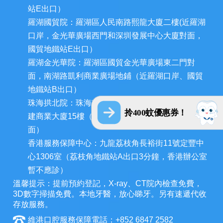
站E出口）
羅湖國貿院：羅湖區人民南路熙龍大廈二樓(近羅湖
口岸，金光華廣場西門和深圳發展中心大廈對面，
國貿地鐵站E出口）
羅湖金光華院：羅湖區國貿金光華廣場東二門對
面，南湖路凱利商業廣場地鋪（近羅湖口岸、國貿
地鐵站B出口）
珠海拱北院：珠海市香洲區拱北迎賓南路1155號中
拎400蚊優惠券！
建商業大廈15樓（近拱北口岸，迎賓百貨廣場對
面）
香港服務保障中心：九龍荔枝角長裕街11號定豐中
心1306室（荔枝角地鐵站A出口3分鐘，香港辦公室
暫不應診）
溫馨提示：提前預約登記，X-ray、CT院內檢查免費，
3D數字掃描免費。本地牙醫，放心睇牙。另有速遞代收
存放服務。
維港口腔服務保障電話：+852 6847 2582