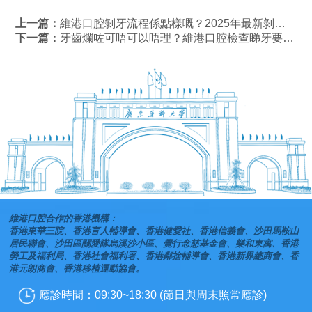
上一篇：
維港口腔剝牙流程係點樣嘅？2025年最新剝牙價目表公開
下一篇：
牙齒爛咗可唔可以唔理？維港口腔檢查睇牙要幾錢？
維港口腔合作的香港機構：
香港東華三院、香港盲人輔導會、香港健愛社、香港信義會、沙田馬鞍山
居民聯會、沙田區關愛隊烏溪沙小區、覺行念慈基金會、樂和東寓、香港
勞工及福利局、香港社會福利署、香港鄰捨輔導會、香港新界總商會、香
港元朗商會、香港移植運動協會。
應診時間：09:30~18:30 (節日與周末照常應診)