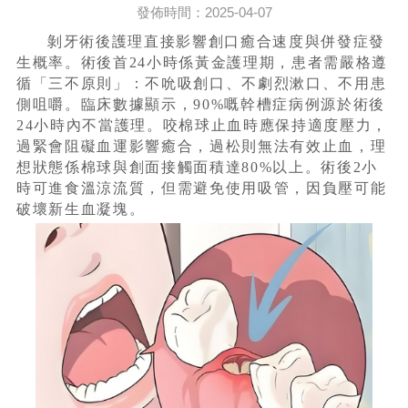
發佈時間：2025-04-07
剝牙術後護理直接影響創口癒合速度與併發症發
生概率。術後首24小時係黃金護理期，患者需嚴格遵
循「三不原則」：不吮吸創口、不劇烈漱口、不用患
側咀嚼。臨床數據顯示，90%嘅幹槽症病例源於術後
24小時內不當護理。咬棉球止血時應保持適度壓力，
過緊會阻礙血運影響癒合，過松則無法有效止血，理
想狀態係棉球與創面接觸面積達80%以上。術後2小
時可進食溫涼流質，但需避免使用吸管，因負壓可能
破壞新生血凝塊。