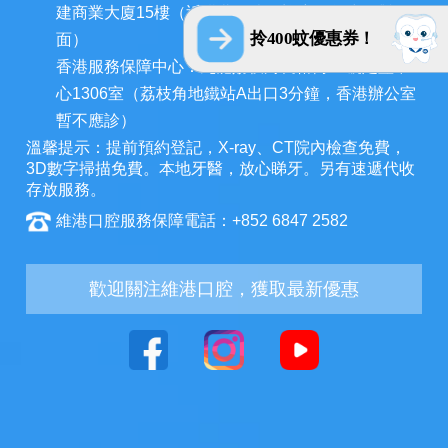
建商業大廈15樓（近拱北口岸，迎賓百貨廣場對
拎400蚊優惠券！
面）
香港服務保障中心：九龍荔枝角長裕街11號定豐中
心1306室（荔枝角地鐵站A出口3分鐘，香港辦公室
暫不應診）
溫馨提示：提前預約登記，X-ray、CT院內檢查免費，
3D數字掃描免費。本地牙醫，放心睇牙。另有速遞代收
存放服務。
維港口腔服務保障電話：+852 6847 2582
歡迎關注維港口腔，獲取最新優惠