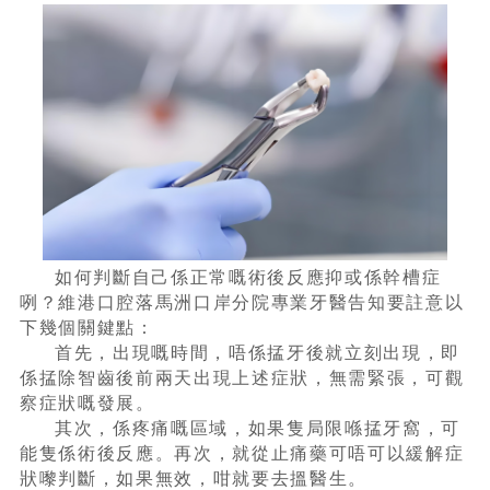
如何判斷自己係正常嘅術後反應抑或係幹槽症
咧？維港口腔落馬洲口岸分院專業牙醫告知要註意以
下幾個關鍵點：
首先，出現嘅時間，唔係掹牙後就立刻出現，即
係掹除智齒後前兩天出現上述症狀，無需緊張，可觀
察症狀嘅發展。
其次，係疼痛嘅區域，如果隻局限喺掹牙窩，可
能隻係術後反應。再次，就從止痛藥可唔可以緩解症
狀嚟判斷，如果無效，咁就要去搵醫生。