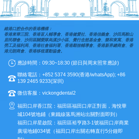
維港口腔合作的香港機構：
香港東華三院、香港盲人輔導會、香港健愛社、香港信義會、沙田馬鞍山
居民聯會、沙田區關愛隊烏溪沙小區、覺行念慈基金會、樂和東寓、香港
勞工及福利局、香港社會福利署、香港鄰捨輔導會、香港新界總商會、香
港元朗商會、香港移植運動協會。
應診時間：09:30~18:30 (節日與周末照常應診)
聯絡電話：+852 5374 3590(香港/whatsApp); +86
139 2465 9233(深圳)
微信客服：vickongdental2
福田口岸香江院：福田區福田口岸正對面，海悅華
城104號地鋪（東鐵線落馬洲站出關對面即到）
福田口岸星啟院：福田區裕亨路3-1號福田口岸商業
廣場地鋪034號（福田口岸出關右轉直行5分鐘即