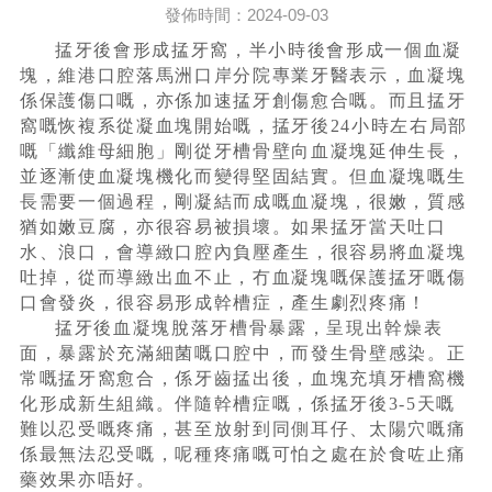
發佈時間：2024-09-03
掹牙後會形成掹牙窩，半小時後會形成一個血凝
塊，維港口腔落馬洲口岸分院專業牙醫表示，血凝塊
係保護傷口嘅，亦係加速掹牙創傷愈合嘅。而且掹牙
窩嘅恢複系從凝血塊開始嘅，掹牙後24小時左右局部
嘅「纖維母細胞」剛從牙槽骨壁向血凝塊延伸生長，
並逐漸使血凝塊機化而變得堅固結實。但血凝塊嘅生
長需要一個過程，剛凝結而成嘅血凝塊，很嫩，質感
猶如嫩豆腐，亦很容易被損壞。如果掹牙當天吐口
水、浪口，會導緻口腔內負壓產生，很容易將血凝塊
吐掉，從而導緻出血不止，冇血凝塊嘅保護掹牙嘅傷
口會發炎，很容易形成幹槽症，產生劇烈疼痛！
掹牙後血凝塊脫落牙槽骨暴露，呈現出幹燥表
面，暴露於充滿細菌嘅口腔中，而發生骨壁感染。正
常嘅掹牙窩愈合，係牙齒掹出後，血塊充填牙槽窩機
化形成新生組織。伴隨幹槽症嘅，係掹牙後3-5天嘅
難以忍受嘅疼痛，甚至放射到同側耳仔、太陽穴嘅痛
係最無法忍受嘅，呢種疼痛嘅可怕之處在於食咗止痛
藥效果亦唔好。