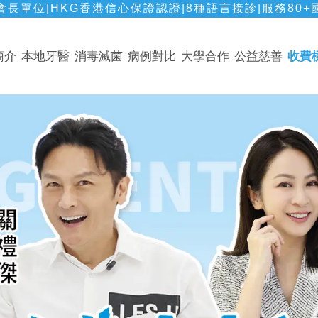
長單位|HKG香港信心保證認證|8種語言接診|服務80+
簡介
本地牙醫
消毒滅菌
病例對比
大學合作
公益慈善
收費