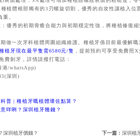
)表面處理：SA處理可增加種植體螺紋表面的粗糙度，令
種植體根部獨有的3刃螺旋切割，優秀的自攻性讓植入位
負重。
：優秀的初期骨癒合能力與初期穩定性強，將種植修復縮
做一次牙科植體周圍組織維護。種植牙係目前最優解嘅
植牙現在最平隻需6580元/隻
，提前預約可享受免費照X
免費剝牙，詳情請撥打電話：
港/whatsApp)
33(深圳)
科普 | 種植牙嘅植體壞佐點算？
注意咩咧？深圳植牙幾錢？
？深圳植牙價錢？
下一篇：
深圳植