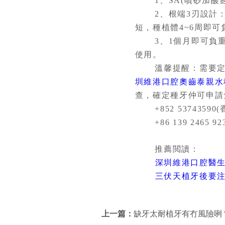
1、SA(噴砂加酸蝕
2、根端3刃設計：
短，種植體4~6周即可
3、1個月即可負重
使用。
溫馨提醒：需要定期
圳維港口腔奧齒泰親水種
查，確定種牙仲可申請
+852 53743590(香
+86 139 2465 92
推薦閲讀：
深圳維港口腔醫生
三伏天植牙後要
上一篇：
缺牙太耐植牙有冇風險咧