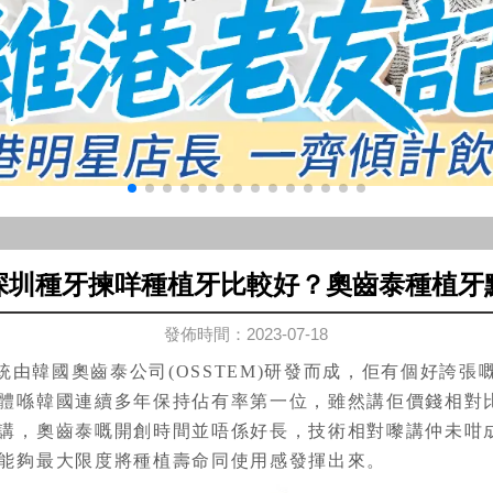
深圳種牙揀咩種植牙比較好？奧齒泰種植牙
發佈時間：2023-07-18
統由韓國奧齒泰公司(OSSTEM)研發而成，佢有個好誇
體喺韓國連續多年保持佔有率第一位，雖然講佢價錢相對
講，奧齒泰嘅開創時間並唔係好長，技術相對嚟講仲未咁
能夠最大限度將種植壽命同使用感發揮出來。