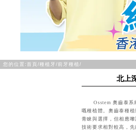
您的位置:
首頁/
種植牙/
前牙種植/
北上
Osstem 奧齒泰系
嘅種植體。奧齒泰種植
青睞與選擇，但相應嚟
技術要求相對較高，先