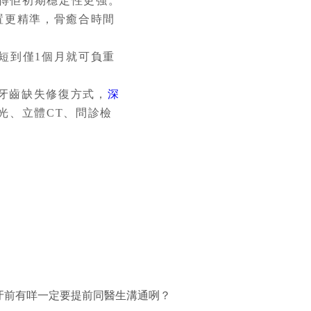
得佢初期穩定性更強。
置更精準，骨癒合時間
短到僅1個月就可負重
牙齒缺失修復方式，
深
光、立體CT、問診檢
牙前有咩一定要提前同醫生溝通咧？