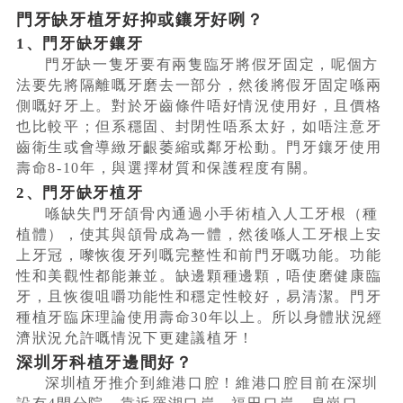
門牙缺牙植牙好抑或鑲牙好咧？
1、門牙缺牙鑲牙
門牙缺一隻牙要有兩
隻
臨牙將假牙固定，呢個方
法要先將隔離嘅牙磨去一部分，然後將假牙固定喺兩
側嘅好牙上。對於牙齒條件唔好情況使用好，且價格
也比較平；但系穩固、封閉性唔系太好，如唔注意牙
齒衛生或會導緻牙齦萎縮或鄰牙松動。門牙鑲牙使用
壽命8-10年，與選擇材質和保護程度有關。
2、門牙缺牙植牙
喺缺失門牙頜骨內通過小手術植入人工牙根（種
植體），使其與頜骨成為一體，然後喺人工牙根上安
上牙冠，嚟恢復牙列嘅完整性和前門牙嘅功能。功能
性和美觀性都能兼並。缺邊顆種邊顆，唔使磨健康臨
牙，且恢復咀嚼功能性和穩定性較好，易清潔。門牙
種植牙臨床理論使用壽命30年以上。所以身體狀況經
濟狀況允許嘅情況下更建議植牙！
深圳牙科植牙邊間好？
深圳植牙推介到維港口腔！維港口腔目前在深圳