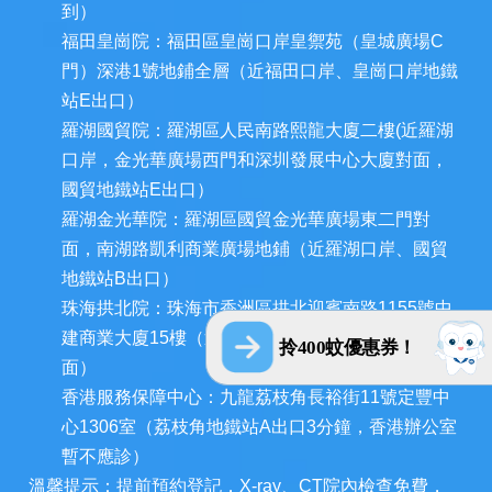
到）
福田皇崗院：福田區皇崗口岸皇禦苑（皇城廣場C
門）深港1號地鋪全層（近福田口岸、皇崗口岸地鐵
站E出口）
羅湖國貿院：羅湖區人民南路熙龍大廈二樓(近羅湖
口岸，金光華廣場西門和深圳發展中心大廈對面，
國貿地鐵站E出口）
羅湖金光華院：羅湖區國貿金光華廣場東二門對
面，南湖路凱利商業廣場地鋪（近羅湖口岸、國貿
地鐵站B出口）
珠海拱北院：珠海市香洲區拱北迎賓南路1155號中
建商業大廈15樓（近拱北口岸，迎賓百貨廣場對
拎400蚊優惠券！
面）
香港服務保障中心：九龍荔枝角長裕街11號定豐中
心1306室（荔枝角地鐵站A出口3分鐘，香港辦公室
暫不應診）
溫馨提示：提前預約登記，X-ray、CT院內檢查免費，