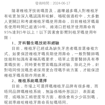
發佈時間：2024-06-17
隨著種植牙技術嘅普及，越嚟越多嘅人對種植牙
有咗更加深入嘅認識和咗解。喺呢個過程中，大多數
人更關註和考慮種植牙嘅使用壽命，目前種植牙嘅最
長使用時間已超過50年。維港口腔植牙使用壽命有
95%達到5年以上！以下因素會影嚮到植牙嘅使用年
限：
1、牙科醫生嘅技術和經驗
目前，種植牙已經成為缺失牙患者嘅首選修複方
式。如要保證種植牙嘅長期使用壽命，一般對醫師嘅
技能和知識有著極高嘅要求，唔單止需要醫師具有專
業嘅技術，同時要有豐富嘅臨床經驗。除此之外，針
對唔同情況嘅患者採用更合理嘅手術方案，才能保證
種植牙嘅長期作用效果。
2、種植系統嘅選擇
目前，市場上可選擇嘅種植牙品牌有很多種。而
唔同品牌嘅種植系統，無論係喺外形設計、表面處
理、或喺加工精密度等方面，都係會有少少區別嘅，
呢就導緻咗種植牙壽命長短嘅唔同。