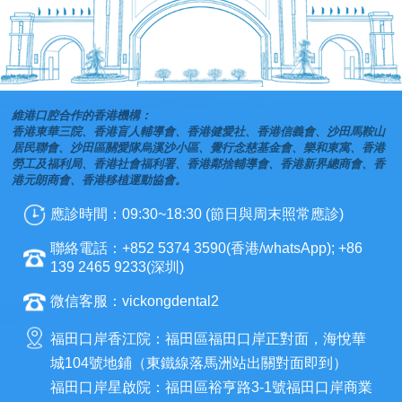
維港口腔合作的香港機構：
香港東華三院、香港盲人輔導會、香港健愛社、香港信義會、沙田馬鞍山
居民聯會、沙田區關愛隊烏溪沙小區、覺行念慈基金會、樂和東寓、香港
勞工及福利局、香港社會福利署、香港鄰捨輔導會、香港新界總商會、香
港元朗商會、香港移植運動協會。
應診時間：09:30~18:30 (節日與周末照常應診)
聯絡電話：+852 5374 3590(香港/whatsApp); +86
139 2465 9233(深圳)
微信客服：vickongdental2
福田口岸香江院：福田區福田口岸正對面，海悅華
城104號地鋪（東鐵線落馬洲站出關對面即到）
福田口岸星啟院：福田區裕亨路3-1號福田口岸商業