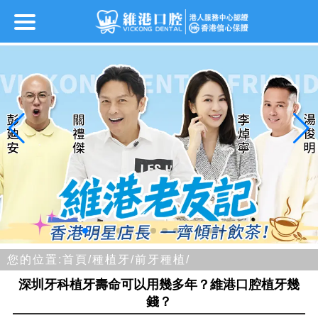
您的位置:
首頁/
種植牙/
前牙種植/
深圳牙科植牙壽命可以用幾多年？維港口腔植牙幾
錢？