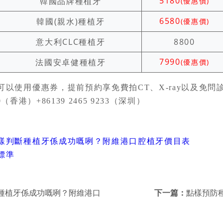
5180
韓國品牌種植牙
(優惠價)
6580
韓國(親水)種植牙
(優惠價)
意大利CLC種植牙
8800
7990
法國安卓健種植牙
(優惠價)
可以使用優惠券，提前預約享免費拍CT、X-ray以及免問
90（香港）+86139 2465 9233（深圳）
樣判斷種植牙係成功嘅咧？附維港口腔植牙價目表
標準
種植牙係成功嘅咧？附維港口
下一篇：
點樣預防