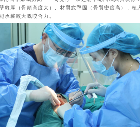
壁愈厚（骨頭高度大）、材質愈堅固（骨質密度高），植
能承載較大嘅咬合力。