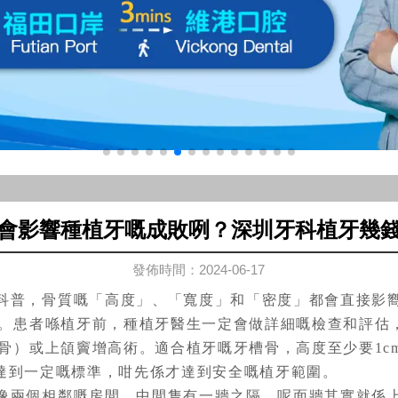
會影響種植牙嘅成敗咧？深圳牙科植牙幾
發佈時間：2024-06-17
科普，骨質嘅「高度」、「寬度」和「密度」都會直接影
。患者喺植牙前，種植牙醫生一定會做詳細嘅檢查和評估
骨）或上頜竇增高術。適合植牙嘅牙槽骨，高度至少要1c
也要達到一定嘅標準，咁先係才達到安全嘅植牙範圍。
像兩個相鄰嘅房間，中間隻有一牆之隔，呢面牆其實就係