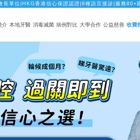
長單位|HKG香港信心保證認證|8種語言接診|服務80+
簡介
本地牙醫
消毒滅菌
病例對比
大學合作
公益慈善
收費