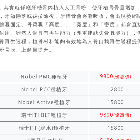
，其實就係喺牙槽骨內植入人工骨粉，使牙槽骨骨量增加
，牙齒除落或被掹除後，牙槽骨會逐漸吸收，會出現萎縮
體嘅固定。骨質嘅「高度」、「寬度」和「密度」都會直
耐用。雖然人骨具有再生能力（即重建缺失骨嘅能力），
骨再生過程，植骨材料能夠有效地為人骨自我再生過程提
粉骨膜、上頜竇提升。
9800
Nobel PMC種植牙
(優惠價)
Nobel PCC種植牙
12800
Nobel Active種植牙
15800
9800
瑞士ITI BLT種植牙
(優惠價)
瑞士ITI (親水)種植牙
15800