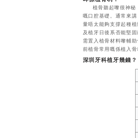
植骨聽起嚟很神秘
嘅口腔基礎。通常來講
量唔太能夠支撐起種植
及植牙日後系否能堅固
需置入植骨材料嚟輔助
前植骨常用嘅係植入骨
深圳牙科植牙幾錢？