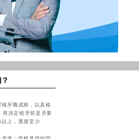
錢？
嚮植牙嘅成敗，以及植
，再決定植牙前是否要
m以上，寬度至少
上牙床；而植牙就如同