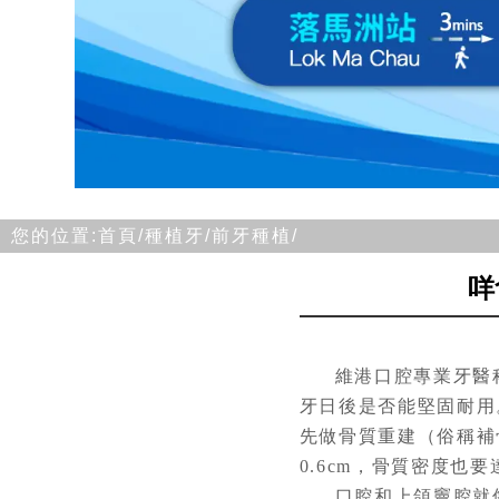
您的位置:
首頁/
種植牙/
前牙種植/
咩
維港口腔專業牙醫
牙日後是否能堅固耐用
先做骨質重建（俗稱補
0.6cm，骨質密度
口腔和上頜竇腔就