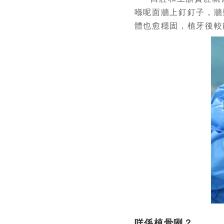
喺呢面牆上釘釘子，牆
體也愈穩固，植牙後較
咩係植骨咧？