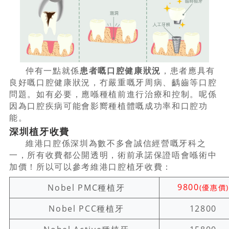
仲有一點就係
患者嘅口腔健康狀況
，患者應具有
良好嘅口腔健康狀況，冇嚴重嘅牙周病、齲齒等口腔
問題。如有必要，應喺種植前進行治療和控制。呢係
因為口腔疾病可能會影嚮種植體嘅成功率和口腔功
能。
深圳植牙收費
維港口腔係深圳為數不多會誠信經營嘅牙科之
一，所有收費都公開透明，術前承諾保證唔會喺術中
加價！所以可以參考維港口腔植牙收費：
9800
Nobel PMC種植牙
(優惠價)
Nobel PCC種植牙
12800