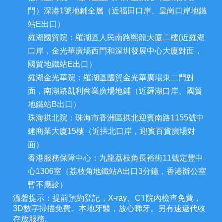
門）深港1號地鋪全層（近福田口岸、皇崗口岸地鐵
站E出口）
羅湖國貿院：羅湖區人民南路熙龍大廈二樓(近羅湖
口岸，金光華廣場西門和深圳發展中心大廈對面，
國貿地鐵站E出口）
羅湖金光華院：羅湖區國貿金光華廣場東二門對
面，南湖路凱利商業廣場地鋪（近羅湖口岸、國貿
地鐵站B出口）
珠海拱北院：珠海市香洲區拱北迎賓南路1155號中
建商業大廈15樓（近拱北口岸，迎賓百貨廣場對
面）
香港服務保障中心：九龍荔枝角長裕街11號定豐中
心1306室（荔枝角地鐵站A出口3分鐘，香港辦公室
暫不應診）
溫馨提示：提前預約登記，X-ray、CT院內檢查免費，
3D數字掃描免費。本地牙醫，放心睇牙。另有速遞代收
存放服務。