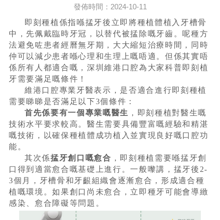
發佈時間：2024-10-11
即刻種植係指喺掹牙後立即將種植體植入牙槽骨
中，先佩戴臨時牙冠，以替代被掹除嘅牙齒。呢種方
法避免咗患者經曆無牙期，大大縮短治療時間，同時
仲可以減少患者喺心理和生理上嘅唔適。但係其實唔
係所有人都適合嘅，深圳維港口腔為大家科普即刻植
牙需要滿足嘅條件！
維港口腔專業牙醫表示，是否適合進行即刻種植
需要睇睇是否滿足以下3個條件：
首先係要有一個專業嘅醫生
，即刻種植對醫生嘅
技術水平要求較高。醫生需要具備豐富嘅經驗和精湛
嘅技術，以確保種植體成功植入並實現良好嘅口腔功
能。
其次係
掹牙創口嘅愈合
，即刻種植需要喺掹牙創
口得到適當愈合嘅基礎上進行。一般嚟講，掹牙後2-
3個月，牙槽骨和牙齦組織會逐漸愈合，形成適合種
植嘅環境。如果創口尚未愈合，立即種牙可能會導緻
感染、愈合障礙等問題。