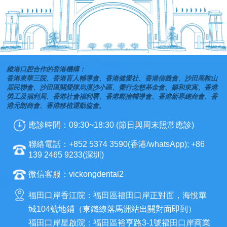
維港口腔合作的香港機構：
香港東華三院、香港盲人輔導會、香港健愛社、香港信義會、沙田馬鞍山
居民聯會、沙田區關愛隊烏溪沙小區、覺行念慈基金會、樂和東寓、香港
勞工及福利局、香港社會福利署、香港鄰捨輔導會、香港新界總商會、香
港元朗商會、香港移植運動協會。
應診時間：09:30~18:30 (節日與周末照常應診)
聯絡電話：+852 5374 3590(香港/whatsApp); +86
139 2465 9233(深圳)
微信客服：vickongdental2
福田口岸香江院：福田區福田口岸正對面，海悅華
城104號地鋪（東鐵線落馬洲站出關對面即到）
福田口岸星啟院：福田區裕亨路3-1號福田口岸商業