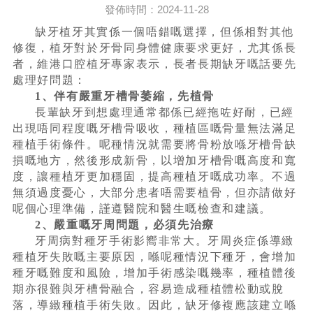
發佈時間：2024-11-28
缺牙植牙其實係一個唔錯嘅選擇，但係相對其他
修復，植牙對於牙骨同身體健康要求更好，尤其係長
者，維港口腔植牙專家表示，長者長期缺牙嘅話要先
處理好問題：
1、伴有嚴重牙槽骨萎縮，先植骨
長輩缺牙到想處理通常都係已經拖咗好耐，已經
出現唔同程度嘅牙槽骨吸收，種植區嘅骨量無法滿足
種植手術條件。呢種情況就需要將骨粉放喺牙槽骨缺
損嘅地方，然後形成新骨，以增加牙槽骨嘅高度和寬
度，讓種植牙更加穩固，提高種植牙嘅成功率。不過
無須過度憂心，大部分患者唔需要植骨，但亦請做好
呢個心理準備，謹遵醫院和醫生嘅檢查和建議。
2、嚴重嘅牙周問題，必須先治療
牙周病對種牙手術影嚮非常大。牙周炎症係導緻
種植牙失敗嘅主要原因，喺呢種情況下種牙，會增加
種牙嘅難度和風險，增加手術感染嘅幾率，種植體後
期亦很難與牙槽骨融合，容易造成種植體松動或脫
落，導緻種植手術失敗。因此，缺牙修複應該建立喺