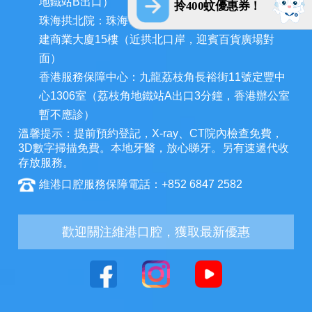
地鐵站B出口）
拎400蚊優惠券！
珠海拱北院：珠海市香洲區拱北迎賓南路1155號中
建商業大廈15樓（近拱北口岸，迎賓百貨廣場對
面）
香港服務保障中心：九龍荔枝角長裕街11號定豐中
心1306室（荔枝角地鐵站A出口3分鐘，香港辦公室
暫不應診）
溫馨提示：提前預約登記，X-ray、CT院內檢查免費，
3D數字掃描免費。本地牙醫，放心睇牙。另有速遞代收
存放服務。
維港口腔服務保障電話：+852 6847 2582
歡迎關注維港口腔，獲取最新優惠