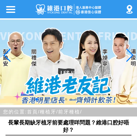
您的位置:
首頁/
種植牙/
前牙種植/
長輩長期缺牙植牙前要處理咩問題？維港口腔好唔
好？