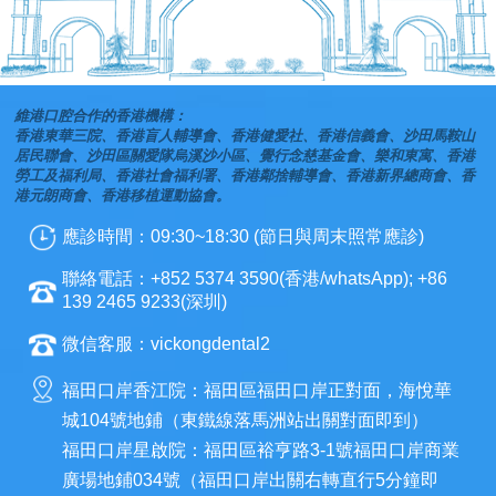
維港口腔合作的香港機構：
香港東華三院、香港盲人輔導會、香港健愛社、香港信義會、沙田馬鞍山
居民聯會、沙田區關愛隊烏溪沙小區、覺行念慈基金會、樂和東寓、香港
勞工及福利局、香港社會福利署、香港鄰捨輔導會、香港新界總商會、香
港元朗商會、香港移植運動協會。
應診時間：09:30~18:30 (節日與周末照常應診)
聯絡電話：+852 5374 3590(香港/whatsApp); +86
139 2465 9233(深圳)
微信客服：vickongdental2
福田口岸香江院：福田區福田口岸正對面，海悅華
城104號地鋪（東鐵線落馬洲站出關對面即到）
福田口岸星啟院：福田區裕亨路3-1號福田口岸商業
廣場地鋪034號（福田口岸出關右轉直行5分鐘即