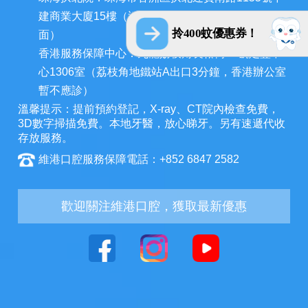
建商業大廈15樓（近拱北口岸，迎賓百貨廣場對
拎400蚊優惠券！
面）
香港服務保障中心：九龍荔枝角長裕街11號定豐中
心1306室（荔枝角地鐵站A出口3分鐘，香港辦公室
暫不應診）
溫馨提示：提前預約登記，X-ray、CT院內檢查免費，
3D數字掃描免費。本地牙醫，放心睇牙。另有速遞代收
存放服務。
維港口腔服務保障電話：+852 6847 2582
歡迎關注維港口腔，獲取最新優惠