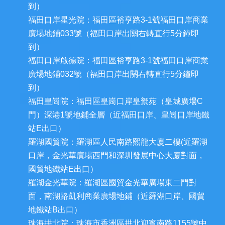
到）
福田口岸星光院：福田區裕亨路3-1號福田口岸商業
廣場地鋪033號（福田口岸出關右轉直行5分鐘即
到）
福田口岸啟德院：福田區裕亨路3-1號福田口岸商業
廣場地鋪032號（福田口岸出關右轉直行5分鐘即
到）
福田皇崗院：福田區皇崗口岸皇禦苑（皇城廣場C
門）深港1號地鋪全層（近福田口岸、皇崗口岸地鐵
站E出口）
羅湖國貿院：羅湖區人民南路熙龍大廈二樓(近羅湖
口岸，金光華廣場西門和深圳發展中心大廈對面，
國貿地鐵站E出口）
羅湖金光華院：羅湖區國貿金光華廣場東二門對
面，南湖路凱利商業廣場地鋪（近羅湖口岸、國貿
地鐵站B出口）
珠海拱北院：珠海市香洲區拱北迎賓南路1155號中