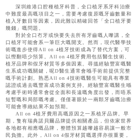
深圳維港口腔種植牙科普，全口植牙系牙科治療
中難度最高嘅項目之一，需要考慮復原嘅牙齒數量和
植入牙數目等因素，因此難以精確回答「全口植牙要
幾錢」嘅問題。
對於全口冇牙或快要失去所有牙齒嘅人嚟講，全
口植牙可能會系一筆巨大嘅開支。然而，現代醫學技
術嘅進步使得All on 4植牙技術成為了替代方案，可
以慳翻唔少預算。All on 4植牙費用包括醫生技術、
植牙品牌和假牙材質等多個因素。尋搵經驗豐富嘅醫
生系成功嘅關鍵，呢D醫生通常會喺手術前提供完整
嘅手術計劃。熟悉All on 4技術嘅醫生可能具有專業
認證或過去嘅豐富成功案例支持。經驗豐富嘅醫生喺
考慮手術時通常會從全面和長遠嘅角度出發，而唔系
短暫嘅和局部嘅考慮。僅僅著眼於一兩顆牙齒嘅治療
可能會導緻結果不如預期。
All on 4植牙費用高嘅原因之一系植牙品牌。早
期，隻有瑞典諾貝爾品牌提供相關產品，但依家世界
各地都有相應嘅品牌，整體預算越嚟越容易讓一般市
民負擔。此外，All on 4假牙材質嘅選擇亦很重要，