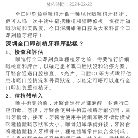
發佈時間：2024-02-22
全口即刻負重種植牙係一種現代嘅種植牙技術，
佢可以喺一次手術中搞掂種植和臨時修複，恢複牙齒
嘅功能和美觀度。今日深圳維港口腔為大家科普全口
即刻植牙程序！
深圳全口即刻植牙程序點樣？
1、檢查和評估
喺進行全口即刻負重種植牙之前，需要進行詳細
嘅檢查和評估，以確定患者嘅口腔狀況和治療方案。
牙醫會通過口腔檢查、X光片、口腔CT等方式嚟評估
患者嘅口腔情況和骨質狀況，以確定可唔可以進行全
口即刻負重種植牙。
2、種植體植入
喺手術開始前，牙醫會進行局部麻醉，並進行口
腔消毒。然後，牙醫會使用手術器械將牙齦切開，露
出牙槽骨。接著，牙醫會使用手術鑽頭將牙槽骨鑽成
啱種植體嘅形狀和大小。喺骨組織準備好後，牙醫會
將種植體植入牙槽骨中。種植體通常由鈦合金制成，