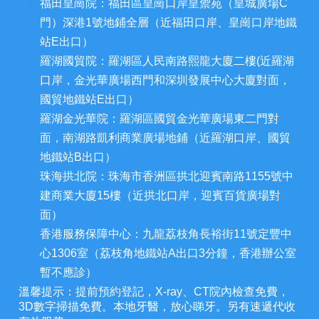
福田皇崗院：福田區皇崗口岸皇禦苑（皇城廣場C
門）深港1號地鋪全層（近福田口岸、皇崗口岸地鐵
站E出口）
羅湖國貿院：羅湖區人民南路熙龍大廈二樓(近羅湖
口岸，金光華廣場西門和深圳發展中心大廈對面，
國貿地鐵站E出口）
羅湖金光華院：羅湖區國貿金光華廣場東二門對
面，南湖路凱利商業廣場地鋪（近羅湖口岸、國貿
地鐵站B出口）
珠海拱北院：珠海市香洲區拱北迎賓南路1155號中
建商業大廈15樓（近拱北口岸，迎賓百貨廣場對
面）
香港服務保障中心：九龍荔枝角長裕街11號定豐中
心1306室（荔枝角地鐵站A出口3分鐘，香港辦公室
暫不應診）
溫馨提示：提前預約登記，X-ray、CT院內檢查免費，
3D數字掃描免費。本地牙醫，放心睇牙。另有速遞代收