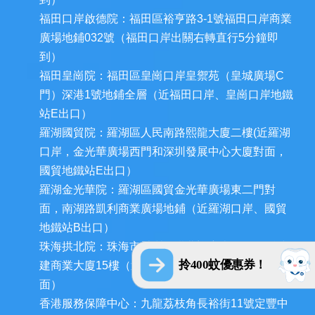
福田口岸啟德院：福田區裕亨路3-1號福田口岸商業
廣場地鋪032號（福田口岸出關右轉直行5分鐘即
到）
福田皇崗院：福田區皇崗口岸皇禦苑（皇城廣場C
門）深港1號地鋪全層（近福田口岸、皇崗口岸地鐵
站E出口）
羅湖國貿院：羅湖區人民南路熙龍大廈二樓(近羅湖
口岸，金光華廣場西門和深圳發展中心大廈對面，
國貿地鐵站E出口）
羅湖金光華院：羅湖區國貿金光華廣場東二門對
面，南湖路凱利商業廣場地鋪（近羅湖口岸、國貿
地鐵站B出口）
珠海拱北院：珠海市香洲區拱北迎賓南路1155號中
拎400蚊優惠券！
建商業大廈15樓（近拱北口岸，迎賓百貨廣場對
面）
香港服務保障中心：九龍荔枝角長裕街11號定豐中