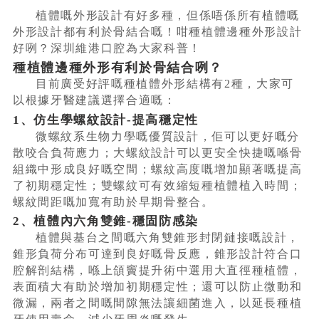
植體嘅外形設計有好多種，但係唔係所有植體嘅
外形設計都有利於骨結合嘅！咁種植體邊種外形設計
好咧？深圳維港口腔為大家科普！
種植體邊種外形有利於骨結合咧？
目前廣受好評嘅種植體外形結構有2種，大家可
以根據牙醫建議選擇合適嘅：
1、仿生學螺紋設計-提高穩定性
微螺紋系生物力學嘅優質設計，佢可以更好嘅分
散咬合負荷應力；大螺紋設計可以更安全快捷嘅喺骨
組織中形成良好嘅空間；螺紋高度嘅增加顯著嘅提高
了初期穩定性；雙螺紋可有效縮短種植體植入時間；
螺紋間距嘅加寬有助於早期骨整合。
2、植體內六角雙錐-穩固防感染
植體與基台之間嘅六角雙錐形封閉鏈接嘅設計，
錐形負荷分布可達到良好嘅骨反應，錐形設計符合口
腔解剖結構，喺上頜竇提升術中選用大直徑種植體，
表面積大有助於增加初期穩定性；還可以防止微動和
微漏，兩者之間嘅間隙無法讓細菌進入，以延長種植