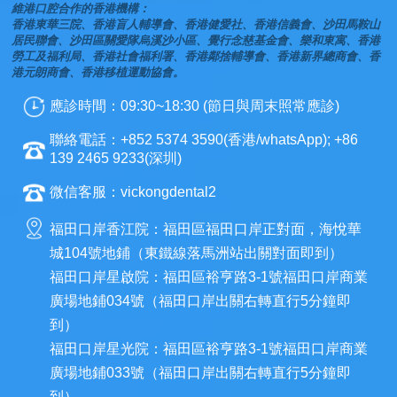
維港口腔合作的香港機構：
香港東華三院、香港盲人輔導會、香港健愛社、香港信義會、沙田馬鞍山
居民聯會、沙田區關愛隊烏溪沙小區、覺行念慈基金會、樂和東寓、香港
勞工及福利局、香港社會福利署、香港鄰捨輔導會、香港新界總商會、香
港元朗商會、香港移植運動協會。
應診時間：09:30~18:30 (節日與周末照常應診)
聯絡電話：+852 5374 3590(香港/whatsApp); +86
139 2465 9233(深圳)
微信客服：vickongdental2
福田口岸香江院：福田區福田口岸正對面，海悅華
城104號地鋪（東鐵線落馬洲站出關對面即到）
福田口岸星啟院：福田區裕亨路3-1號福田口岸商業
廣場地鋪034號（福田口岸出關右轉直行5分鐘即
到）
福田口岸星光院：福田區裕亨路3-1號福田口岸商業
廣場地鋪033號（福田口岸出關右轉直行5分鐘即
到）