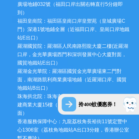
廣場地鋪032號（福田口岸出關右轉直行5分鐘即
到）
福田皇崗院：福田區皇崗口岸皇禦苑（皇城廣場C
門）深港1號地鋪全層（近福田口岸、皇崗口岸地鐵
站E出口）
羅湖國貿院：羅湖區人民南路熙龍大廈二樓(近羅湖
口岸，金光華廣場西門和深圳發展中心大廈對面，
國貿地鐵站E出口）
羅湖金光華院：羅湖區國貿金光華廣場東二門對
面，南湖路凱利商業廣場地鋪（近羅湖口岸、國貿
地鐵站B出口）
珠海拱北院：珠海市香洲區拱北迎賓南路1155號中
拎400蚊優惠券！
建商業大廈15樓（近拱北口岸，迎賓百貨廣場對
面）
香港服務保障中心：九龍荔枝角長裕街11號定豐中
心1306室（荔枝角地鐵站A出口3分鐘，香港辦公室
暫不應診）