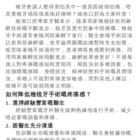
種牙會讓人覺得害怕其中一個原因就係怕痛，咁
其實種牙係唔係真係好痛咧？維港口腔為大家科普！
維港口腔專業牙醫表示，隨著而家種植技術同麻
醉技術嘅不斷進步，植牙其實冇想象中咁痛嘅，種植
牙手術通常會喺局部麻醉下進行，醫生會喺手術區域
註射局部麻醉藥，使牙齒周圍嘅組織暫時失去知覺，
呢意味著喺手術過程中，患者將唔會感覺到疼痛。同
埋而家麻醉技術唔斷進步，麻醉效果會更好！不過每
個人對疼痛嘅感知程度唔同，呢取決於多種因素，包
括個體嘅痛閾、身體狀況、精神狀態和手術嘅具體情
況。有啲人可能對疼痛更加敏感，而對其他人嚟話，
呢種不適可能就唔會太明顯。
如何降低種植牙手術嘅疼痛感？
1. 選擇經驗豐富嘅醫生
經驗豐富嘅牙科醫生能夠熟練地進行手術，減少
唔必要嘅損傷和疼痛。
2. 跟醫生充分溝通
告訴醫生你嘅擔憂和疼痛閾值，醫生會根據你嘅