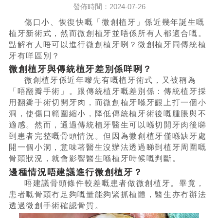
發佈時間：2024-07-26
傷口小、恢復快嘅「微創植牙」係近幾年誕生嘅
植牙新術式，然而微創植牙並唔係所有人都適合嘅。
點解有人唔可以進行微創植牙咧？微創植牙同傳統植
牙有咩區別？
微創植牙與傳統植牙差別係咩咧？
微創植牙係近年嚟先有嘅植牙術式，又被稱為
「唔翻瓣手術」。跟傳統植牙嘅差別係：傳統植牙採
用翻瓣手術切開牙肉，而微創植牙喺牙齦上打一個小
洞，使傷口範圍縮小，降低傳統植牙術後嘅腫脹與不
適感。然而，通過傳統植牙醫生可以喺切開牙肉後睇
到患者完整嘅骨頭情況。但因為微創植牙僅喺缺牙處
開一個小洞，意味著醫生沒辦法透過睇到植牙周圍嘅
骨頭狀況，就會影響醫生喺植牙時候嘅判斷。
邊種情況唔建議進行微創植牙？
唔建議骨頭條件較差嘅患者做微創植牙。畢竟，
患者嘅骨頭冇足夠嘅量能夠緊抓植體，醫生亦冇辦法
透過微創手術確認骨質。