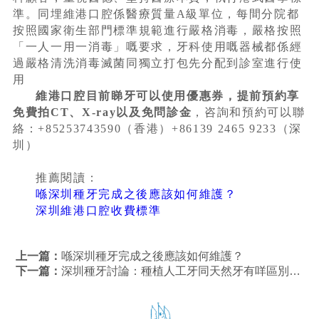
準。同埋維港口腔係醫療質量A級單位，每間分院都
按照國家衛生部門標準規範進行嚴格消毒，嚴格按照
「一人一用一消毒」嘅要求，牙科使用嘅器械都係經
過嚴格清洗消毒滅菌同獨立打包先分配到診室進行使
用
維港口腔目前睇牙可以使用優惠券，提前預約享
免費拍CT、X-ray以及免問診金
，咨詢和預約可以聯
絡：+85253743590（香港）+86139 2465 9233（深
圳）
推薦閱讀：
喺深圳種牙完成之後應該如何維護？
深圳維港口腔收費標準
上一篇：
喺深圳種牙完成之後應該如何維護？
下一篇：
深圳種牙討論：種植人工牙同天然牙有咩區別？深圳植牙收費2024