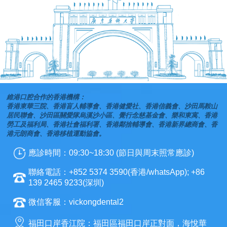
維港口腔合作的香港機構：
香港東華三院、香港盲人輔導會、香港健愛社、香港信義會、沙田馬鞍山
居民聯會、沙田區關愛隊烏溪沙小區、覺行念慈基金會、樂和東寓、香港
勞工及福利局、香港社會福利署、香港鄰捨輔導會、香港新界總商會、香
港元朗商會、香港移植運動協會。
應診時間：09:30~18:30 (節日與周末照常應診)
聯絡電話：+852 5374 3590(香港/whatsApp); +86
139 2465 9233(深圳)
微信客服：vickongdental2
福田口岸香江院：福田區福田口岸正對面，海悅華