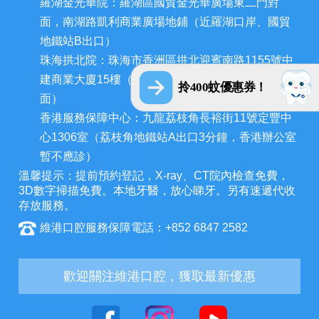
羅湖金光華院：羅湖區國貿金光華廣場東二門對
面，南湖路凱利商業廣場地鋪（近羅湖口岸、國貿
地鐵站B出口）
珠海拱北院：珠海市香洲區拱北迎賓南路1155號中
建商業大廈15樓（近拱北口岸，迎賓百貨廣場對
拎400蚊優惠券！
面）
香港服務保障中心：九龍荔枝角長裕街11號定豐中
心1306室（荔枝角地鐵站A出口3分鐘，香港辦公室
暫不應診）
溫馨提示：提前預約登記，X-ray、CT院內檢查免費，
3D數字掃描免費。本地牙醫，放心睇牙。另有速遞代收
存放服務。
維港口腔服務保障電話：+852 6847 2582
歡迎關注維港口腔，獲取最新優惠