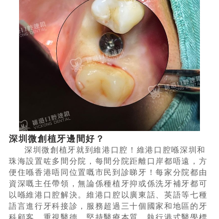
深圳微創植牙邊間好？
深圳微創植牙就到維港口腔！維港口腔喺深圳和
珠海設置咗多間分院，每間分院距離口岸都唔遠，方
便住喺香港唔同位置嘅市民到診睇牙！每家分院都由
資深嘅主任帶領，無論係種植牙抑或係洗牙補牙都可
以喺維港口腔解決。維港口腔以廣東話、英語等七種
語言進行牙科接診，服務超過三十個國家和地區的牙
科顧客，重視醫德、堅持醫療本質，執行港式醫學標