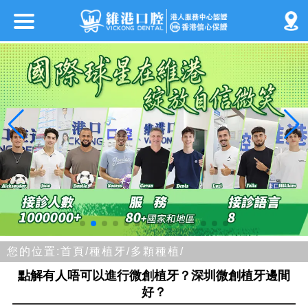
您的位置:
首頁/
種植牙/
多顆種植/
點解有人唔可以進行微創植牙？深圳微創植牙邊間
好？