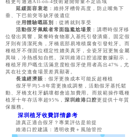
植更可通過All-on-4技術避開骨量不足區域
延緩面容衰老
：維持牙槽骨高度，防止嘴角下
垂、下巴前突等缺牙後遺症
使
用體驗嘅區別
：從將就到享受
活動假牙佩戴者常面臨尷尬場景
：講嘢時假牙移
位發出異響，聚餐時食物塞入基托引發潰瘍。固定假
牙則有清潔死角，牙橋底部易堆積腐食引發蛀牙。而
種植牙不僅固位穩定性媲美真牙，全瓷牙冠更無金屬
異味，冷熱感知自然。深圳維港口腔追蹤數據顯示，
種植牙用戶嘅生活滿意度較假牙使用者高出47%，尤
其在社交進食場景差異顯著。
長遠經濟賬
：假牙更換成本可能反超種植
假牙平均5-8年需更換或調整，活動假牙基托鬆
動、牙橋支柱牙齲壞都會追加費用。而規範操作嘅種
植牙十年存活率超95%，
深圳維港口腔
更提供十年質
保服務。
深圳植牙收費詳情參考
誰真正適合假牙？專業評估是前提
維港口腔建議：透明收費＋風險管控