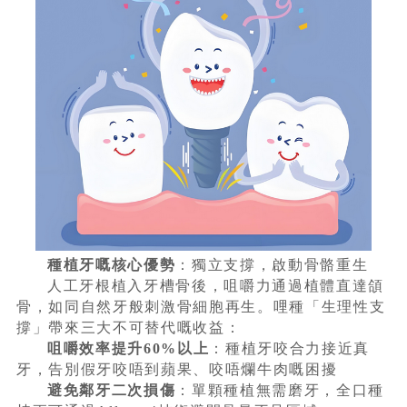
種植牙嘅核心優勢
：獨立支撐，啟動骨骼重生
人工牙根植入牙槽骨後，咀嚼力通過植體直達頜
骨，如同自然牙般刺激骨細胞再生。哩種「生理性支
撐」帶來三大不可替代嘅收益：
咀嚼效率提升60%以上
：種植牙咬合力接近真
牙，告別假牙咬唔到蘋果、咬唔爛牛肉嘅困擾
避免鄰牙二次損傷
：單顆種植無需磨牙，全口種