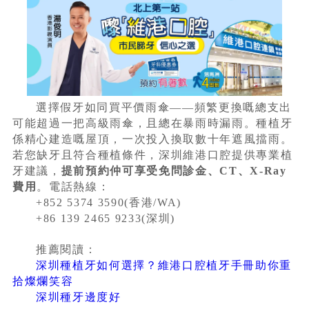
選擇假牙如同買平價雨傘——頻繁更換嘅總支出
可能超過一把高級雨傘，且總在暴雨時漏雨。種植牙
係精心建造嘅屋頂，一次投入換取數十年遮風擋雨。
若您缺牙且符合種植條件，深圳維港口腔提供專業植
牙建議，
提前預約仲可享受免問診金、CT、X-Ray
費用
。電話熱線：
+852 5374 3590(香港/WA)
+86 139 2465 9233(深圳)
推薦閱讀：
深圳種植牙如何選擇？維港口腔植牙手冊助你重
拾燦爛笑容
深圳種牙邊度好