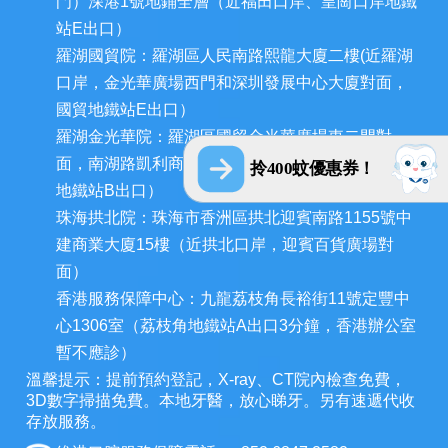
門）深港1號地鋪全層（近福田口岸、皇崗口岸地鐵
站E出口）
羅湖國貿院：羅湖區人民南路熙龍大廈二樓(近羅湖
口岸，金光華廣場西門和深圳發展中心大廈對面，
國貿地鐵站E出口）
羅湖金光華院：羅湖區國貿金光華廣場東二門對
面，南湖路凱利商業廣場地鋪（近羅湖口岸、國貿
拎400蚊優惠券！
地鐵站B出口）
珠海拱北院：珠海市香洲區拱北迎賓南路1155號中
建商業大廈15樓（近拱北口岸，迎賓百貨廣場對
面）
香港服務保障中心：九龍荔枝角長裕街11號定豐中
心1306室（荔枝角地鐵站A出口3分鐘，香港辦公室
暫不應診）
溫馨提示：提前預約登記，X-ray、CT院內檢查免費，
3D數字掃描免費。本地牙醫，放心睇牙。另有速遞代收
存放服務。