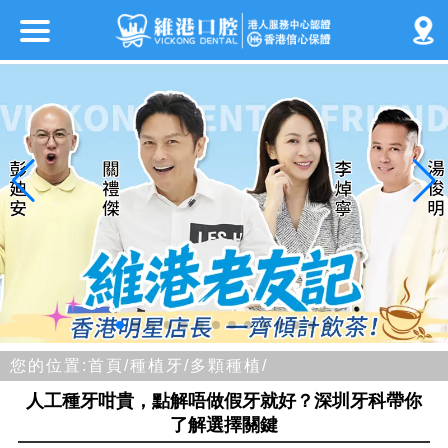
您的位置:
首頁/
種植牙/
多顆種植/
人工種牙咁貴，點解唔做假牙就好？深圳牙科帶你
了解選擇關鍵