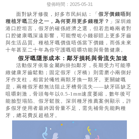
發佈時間：2025-05-31
面對缺牙修復，好多市民糾結：「
假牙價錢唔到
種植牙嘅三分之一，為何要用更多錢種牙？
」深圳維
港口腔坦言，假牙的確係經濟之選，但若忽略兩者對
口腔健康嘅深遠影響，可能慳咗小錢卻賠上更多牙齒
與生活品質。種植牙嘅價值唔係當下價錢，而係未來
十年甚至二十年為你守護嘅咀嚼功能與骨骼健康。
假牙嘅隱形成本：鄰牙損耗與骨流失加速
活動假牙依靠金屬鉤掛扣鄰牙，長期受力可能導
緻健康牙齒鬆動；固定假牙（牙橋）則需磨小兩側好
牙作支柱，相當於犧牲兩顆牙換一顆牙。更關鍵嘅
是，兩種假牙都無法阻止牙槽骨流失——缺牙區缺乏
咀嚼刺激，骨頭每年以0.5-1mm速度萎縮，數年後可
能臉型塌陷、假牙鬆脫。深圳種牙推薦案例顯示，許
多假牙使用者最終因骨量不足，需先補骨先能夠種
牙，總花費反超植牙。