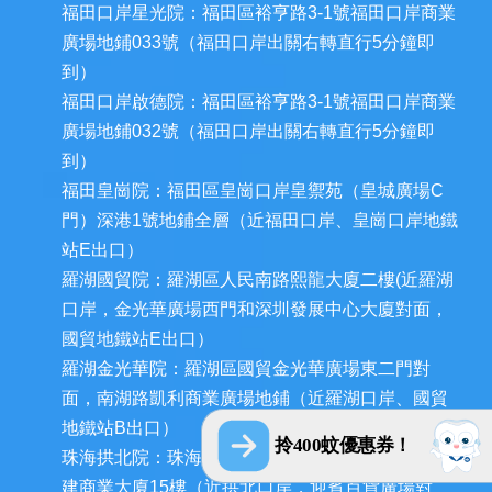
福田口岸星光院：福田區裕亨路3-1號福田口岸商業
廣場地鋪033號（福田口岸出關右轉直行5分鐘即
到）
福田口岸啟德院：福田區裕亨路3-1號福田口岸商業
廣場地鋪032號（福田口岸出關右轉直行5分鐘即
到）
福田皇崗院：福田區皇崗口岸皇禦苑（皇城廣場C
門）深港1號地鋪全層（近福田口岸、皇崗口岸地鐵
站E出口）
羅湖國貿院：羅湖區人民南路熙龍大廈二樓(近羅湖
口岸，金光華廣場西門和深圳發展中心大廈對面，
國貿地鐵站E出口）
羅湖金光華院：羅湖區國貿金光華廣場東二門對
面，南湖路凱利商業廣場地鋪（近羅湖口岸、國貿
地鐵站B出口）
拎400蚊優惠券！
珠海拱北院：珠海市香洲區拱北迎賓南路1155號中
建商業大廈15樓（近拱北口岸，迎賓百貨廣場對