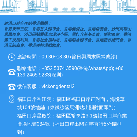
維港口腔合作的香港機構：
香港東華三院、香港盲人輔導會、香港健愛社、香港信義會、沙田馬鞍山
居民聯會、沙田區關愛隊烏溪沙小區、覺行念慈基金會、樂和東寓、香港
勞工及福利局、香港社會福利署、香港鄰捨輔導會、香港新界總商會、香
港元朗商會、香港移植運動協會。
應診時間：09:30~18:30 (節日與周末照常應診)
聯絡電話：+852 5374 3590(香港/whatsApp); +86
139 2465 9233(深圳)
微信客服：vickongdental2
福田口岸香江院：福田區福田口岸正對面，海悅華
城104號地鋪（東鐵線落馬洲站出關對面即到）
福田口岸星啟院：福田區裕亨路3-1號福田口岸商業
廣場地鋪034號（福田口岸出關右轉直行5分鐘即
到）