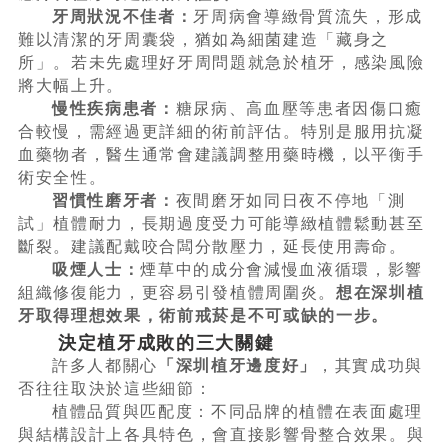
牙周狀況不佳者：
牙周病會導緻骨質流失，形成
難以清潔的牙周囊袋，猶如為細菌建造「藏身之
所」。若未先處理好牙周問題就急於植牙，感染風險
將大幅上升。
慢性疾病患者：
糖尿病、高血壓等患者因傷口癒
合較慢，需經過更詳細的術前評估。特別是服用抗凝
血藥物者，醫生通常會建議調整用藥時機，以平衡手
術安全性。
習慣性磨牙者：
夜間磨牙如同日夜不停地「測
試」植體耐力，長期過度受力可能導緻植體鬆動甚至
斷裂。建議配戴咬合闆分散壓力，延長使用壽命。
吸煙人士：
煙草中的成分會減慢血液循環，影響
組織修復能力，更容易引發植體周圍炎。
想在深圳植
牙取得理想效果，術前戒菸是不可或缺的一步。
決定植牙成敗的三大關鍵
許多人都關心
「深圳植牙邊度好」
，其實成功與
否往往取決於這些細節：
植體品質與匹配度：不同品牌的植體在表面處理
與結構設計上各具特色，會直接影響骨整合效果。與