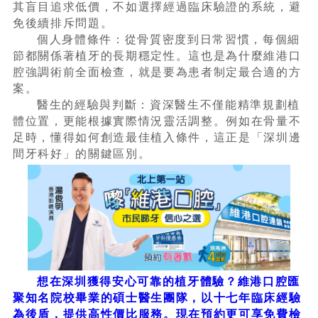
其盲目追求低價，不如選擇經過臨床驗證的系統，避
免後續排斥問題。
個人身體條件：從骨質密度到日常習慣，每個細
節都關係著植牙的長期穩定性。這也是為什麼維港口
腔強調術前全面檢查，就是要為患者制定最合適的方
案。
醫生的經驗與判斷：資深醫生不僅能精準規劃植
體位置，更能根據實際情況靈活調整。例如在骨量不
足時，懂得如何創造最佳植入條件，這正是「深圳邊
間牙科好」的關鍵區別。
想在深圳獲得安心可靠的植牙體驗？維港口腔匯
聚知名院校畢業的碩士醫生團隊，以十七年臨床經驗
為後盾，提供高性價比服務。現在預約更可享免費檢