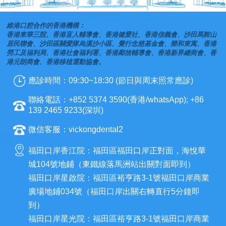
維港口腔合作的香港機構：
香港東華三院、香港盲人輔導會、香港健愛社、香港信義會、沙田馬鞍山
居民聯會、沙田區關愛隊烏溪沙小區、覺行念慈基金會、樂和東寓、香港
勞工及福利局、香港社會福利署、香港鄰捨輔導會、香港新界總商會、香
港元朗商會、香港移植運動協會。
應診時間：09:30~18:30 (節日與周末照常應診)
聯絡電話：+852 5374 3590(香港/whatsApp); +86
139 2465 9233(深圳)
微信客服：vickongdental2
福田口岸香江院：福田區福田口岸正對面，海悅華
城104號地鋪（東鐵線落馬洲站出關對面即到）
福田口岸星啟院：福田區裕亨路3-1號福田口岸商業
廣場地鋪034號（福田口岸出關右轉直行5分鐘即
到）
福田口岸星光院：福田區裕亨路3-1號福田口岸商業