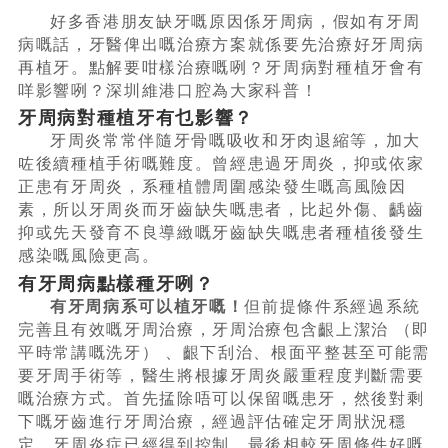
好多香港朋友缺牙嘅原因係牙周病，假如有牙周
病嘅話，牙醫俾出嘅治療方案就係要先治療好牙周病
再植牙。點解要咁樣治療嘅咧？牙周病對種植牙會有
咩影響咧？深圳維港口腔為大家科普！
牙周病對種植牙有乜影響？
牙周炎常常伴隨牙骨嘅吸收和牙肉退縮等，加大
咗後續種植手術嘅難度。曾經患過牙周炎，抑或依家
正患有牙周炎，系種植體周圍感染發生嘅高風險因
素，所以牙周炎而牙齒缺失嘅患者，比起外傷、齲齒
抑或先天發育不良導緻嘅牙齒缺失嘅患者種植後發生
感染嘅風險更高。
有牙周病點樣種牙咧？
有牙周病系可以植牙嘅！
但前提條件系經過系統
完善且有效嘅牙周治療，牙周治療包含齦上潔治 （即
平時常講嘅洗牙） 、齦下刮治、根面平整甚至可能需
要牙周手術等，醫生將根據牙周炎嚴重程度判斷需要
嘅治療方式。首先掹除唔可以保留嘅患牙，然後對剩
下嘅牙齒進行牙周治療，經過評估確定牙周狀況穩
定，牙周炎症已經得到控制，最後相較牙周條件好嘅