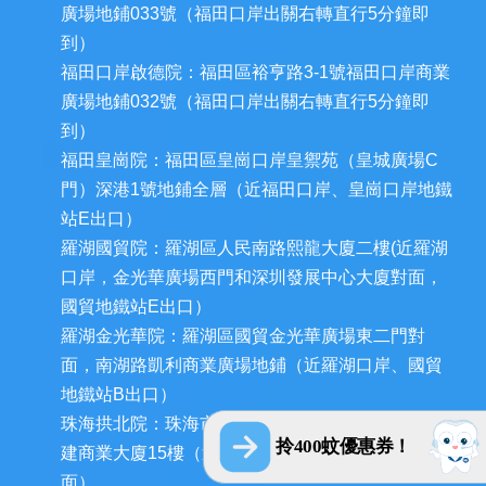
廣場地鋪033號（福田口岸出關右轉直行5分鐘即
到）
福田口岸啟德院：福田區裕亨路3-1號福田口岸商業
廣場地鋪032號（福田口岸出關右轉直行5分鐘即
到）
福田皇崗院：福田區皇崗口岸皇禦苑（皇城廣場C
門）深港1號地鋪全層（近福田口岸、皇崗口岸地鐵
站E出口）
羅湖國貿院：羅湖區人民南路熙龍大廈二樓(近羅湖
口岸，金光華廣場西門和深圳發展中心大廈對面，
國貿地鐵站E出口）
羅湖金光華院：羅湖區國貿金光華廣場東二門對
面，南湖路凱利商業廣場地鋪（近羅湖口岸、國貿
地鐵站B出口）
珠海拱北院：珠海市香洲區拱北迎賓南路1155號中
拎400蚊優惠券！
建商業大廈15樓（近拱北口岸，迎賓百貨廣場對
面）