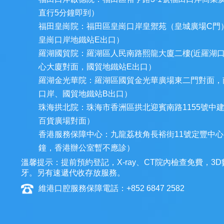
直行5分鐘即到）
福田皇崗院：福田區皇崗口岸皇禦苑（皇城廣場C門
皇崗口岸地鐵站E出口）
羅湖國貿院：羅湖區人民南路熙龍大廈二樓(近羅湖
心大廈對面，國貿地鐵站E出口）
羅湖金光華院：羅湖區國貿金光華廣場東二門對面，
口岸、國貿地鐵站B出口）
珠海拱北院：珠海市香洲區拱北迎賓南路1155號中
百貨廣場對面）
香港服務保障中心：九龍荔枝角長裕街11號定豐中心1
鐘，香港辦公室暫不應診）
溫馨提示：提前預約登記，X-ray、CT院內檢查免費，
牙。另有速遞代收存放服務。
維港口腔服務保障電話：+852 6847 2582