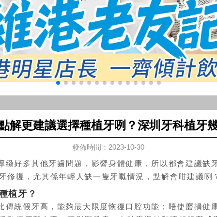
點解更建議選擇種植牙咧？深圳牙科植牙
發佈時間：2023-10-30
導緻好多其他牙齒問題，影響身體健康，所以都會建議缺
牙修復，尤其係年輕人缺一隻牙嘅情況，點解會咁建議咧
種植牙？
比傳統假牙高，能夠最大限度恢復口腔功能；唔使磨損健