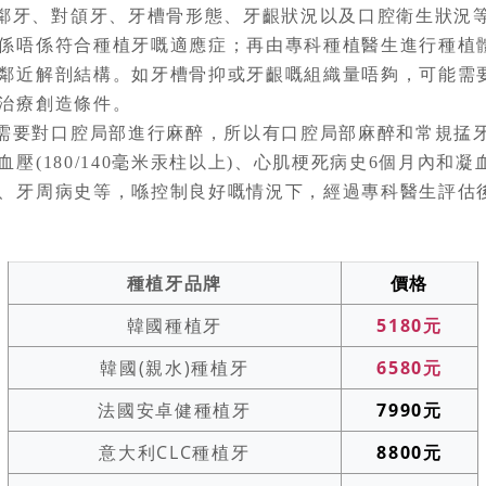
鄰牙、對頜牙、牙槽骨形態、牙齦狀況以及口腔衛生狀況
係唔係符合種植牙嘅適應症；再由專科種植醫生進行種植
鄰近解剖結構。如牙槽骨抑或牙齦嘅組織量唔夠，可能需
治療創造條件。
需要對口腔局部進行麻醉，所以有口腔局部麻醉和常規掹
壓(180/140毫米汞柱以上)、心肌梗死病史6個月內和
、牙周病史等，喺控制良好嘅情況下，經過專科醫生評估
種植牙品牌
價格
韓國種植牙
5180元
韓國(親水)種植牙
6580元
法國安卓健種植牙
7990元
意大利CLC種植牙
8800元