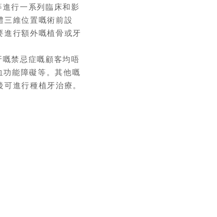
等進行一系列臨床和影
體三維位置嘅術前設
要進行額外嘅植骨或牙
牙嘅禁忌症嘅顧客均唔
凝血功能障礙等。其他嘅
後可進行種植牙治療。