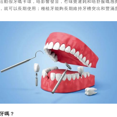
活動假牙嘅卡環，唔影響發音，冇味覺遲鈍和唔舒服嘅感
，就可以長期使用；種植牙能夠長期維持牙槽突出和豐滿
牙嗎？