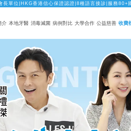
長單位|HKG香港信心保證認證|8種語言接診|服務80+
簡介
本地牙醫
消毒滅菌
病例對比
大學合作
公益慈善
收費