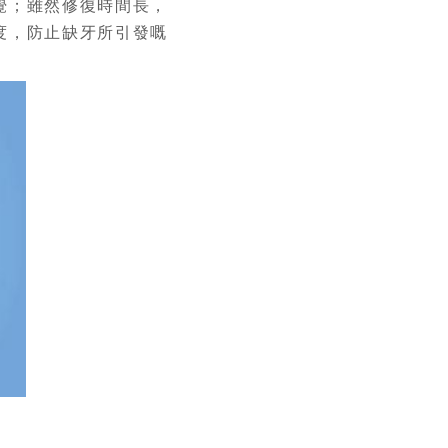
覺；雖然修復時間長，
度，防止缺牙所引發嘅