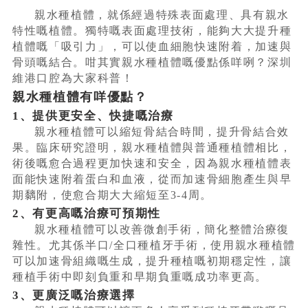
親水種植體，就係經過特殊表面處理、具有親水
特性嘅植體。獨特嘅表面處理技術，能夠大大提升種
植體嘅「吸引力」，可以使血細胞快速附着，加速與
骨頭嘅結合。咁其實親水種植體嘅優點係咩咧？深圳
維港口腔為大家科普！
親水種植體有咩優點？
1、提供更安全、快捷嘅治療
親水種植體可以縮短骨結合時間，提升骨結合效
果。臨床研究證明，親水種植體與普通種植體相比，
術後嘅愈合過程更加快速和安全，因為親水種植體表
面能快速附着蛋白和血液，從而加速骨細胞產生與早
期黐附，使愈合期大大縮短至3-4周。
2、有更高嘅治療可預期性
親水種植體可以改善微創手術，簡化整體治療復
雜性。尤其係半口/全口種植牙手術，使用親水種植體
可以加速骨組織嘅生成，提升種植嘅初期穩定性，讓
種植手術中即刻負重和早期負重嘅成功率更高。
3、更廣泛嘅治療選擇