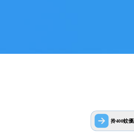
拎400蚊