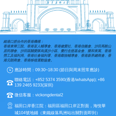
維港口腔合作的香港機構：
香港東華三院、香港盲人輔導會、香港健愛社、香港信義會、沙田馬鞍山
居民聯會、沙田區關愛隊烏溪沙小區、覺行念慈基金會、樂和東寓、香港
勞工及福利局、香港社會福利署、香港鄰捨輔導會、香港新界總商會、香
港元朗商會、香港移植運動協會。
應診時間：09:30~18:30 (節日與周末照常應診)
聯絡電話：+852 5374 3590(香港/whatsApp); +86
139 2465 9233(深圳)
微信客服：vickongdental2
福田口岸香江院：福田區福田口岸正對面，海悅華
城104號地鋪（東鐵線落馬洲站出關對面即到）