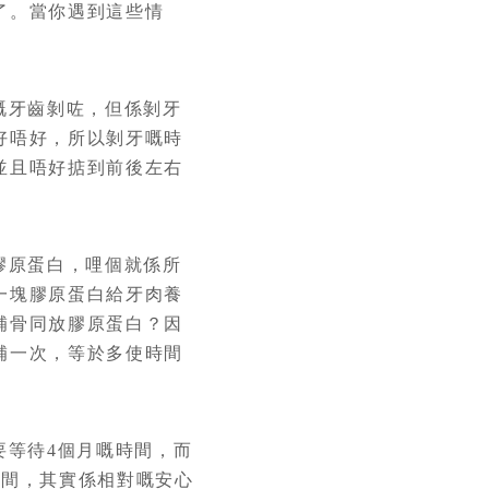
了。當你遇到這些情
嘅牙齒剝咗，但係剝牙
好唔好，所以剝牙嘅時
並且唔好掂到前後左右
膠原蛋白，哩個就係所
一塊膠原蛋白給牙肉養
補骨同放膠原蛋白？因
補一次，等於多使時間
等待4個月嘅時間，而
時間，其實係相對嘅安心