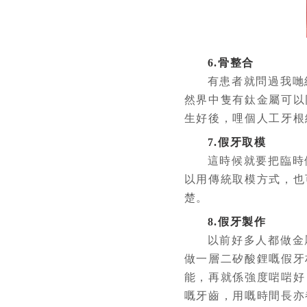
6.骨整合
有患者就問過我哋維
然界中隻有鈦金屬可以
生好後，哩個人工牙根
7.假牙取模
這時候就要把臨時假
以用傳統取模方式，也
楚。
8.假牙製作
以前好多人都做金屬
做一層二矽酸鋰嘅假牙
能，再就係強度啱啱好
嘅牙齒，用嘅時間長亦