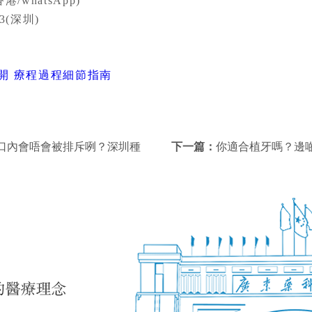
港/whatsApp)
33(深圳)
開 療程過程細節指南
口內會唔會被排斥咧？深圳種
下一篇：
你適合植牙嗎？邊