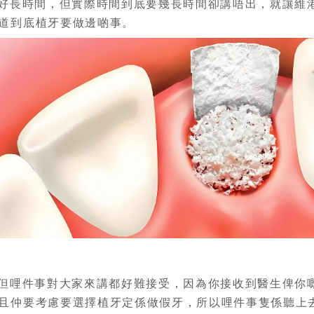
長時間，但實際時間到底要幾長時間卻講唔出，就讓維
道到底植牙要做邊啲事。
哩件事對大家來講都好難接受，因為你接收到醫生俾你
且仲要考慮要選擇植牙定係做假牙，所以哩件事隻係聽上