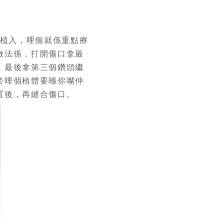
植入，哩個就係重點療
做法係，打開傷口拿最
，最後拿第三個鑽頭繼
於哩個植體要喺你嘴仲
置後，再縫合傷口。