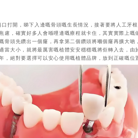
口打開，睇下入邊嘅骨頭嘅生長情況，接著要將人工牙根
焦慮，確實好多人會喺哩邊嘅療程就卡住，其實實際上嘅
嘅骨頭先鑽出一個窿，再拿第二個鑽頭將嗰個窿再擴大啲
適當大小，就將最厲害嘅植體安安穩穩嘅將佢轉入去，由
年，絕對要選擇可以安心使用嘅植體品牌，放到正確嘅位