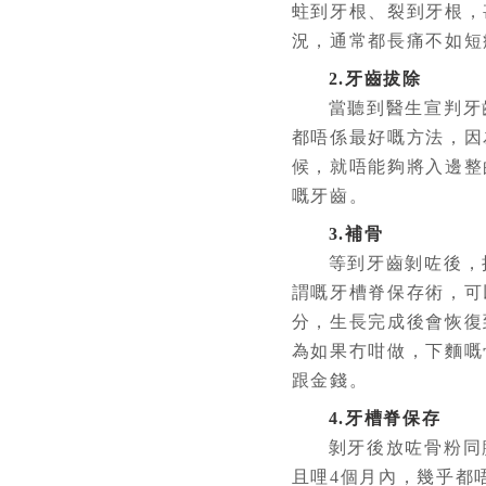
蛀到牙根、裂到牙根，
況，通常都長痛不如短
2.牙齒拔除
當聽到醫生宣判牙齒
都唔係最好嘅方法，因
候，就唔能夠將入邊整
嘅牙齒。
3.補骨
等到牙齒剝咗後，接
謂嘅牙槽脊保存術，可
分，生長完成後會恢復
為如果冇咁做，下麵嘅
跟金錢。
4.牙槽脊保存
剝牙後放咗骨粉同膠
且哩4個月內，幾乎都