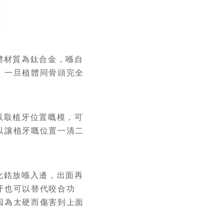
體材質為鈦合金，喺自
。一旦植體同骨頭完全
以取植牙位置嘅模，可
以讓植牙嘅位置一清二
化鋯放喺入邊，出面再
牙也可以替代咬合功
因為太硬而傷害到上面