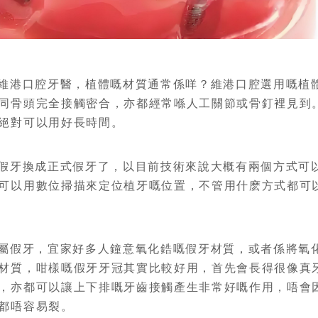
港口腔牙醫，植體嘅材質通常係咩？維港口腔選用嘅植
同骨頭完全接觸密合，亦都經常喺人工關節或骨釘裡見到
絕對可以用好長時間。
牙換成正式假牙了，以目前技術來說大概有兩個方式可
可以用數位掃描來定位植牙嘅位置，不管用什麽方式都可
假牙，宜家好多人鐘意氧化鋯嘅假牙材質，或者係將氧
材質，咁樣嘅假牙牙冠其實比較好用，首先會長得很像真
，亦都可以讓上下排嘅牙齒接觸產生非常好嘅作用，唔會
都唔容易裂。