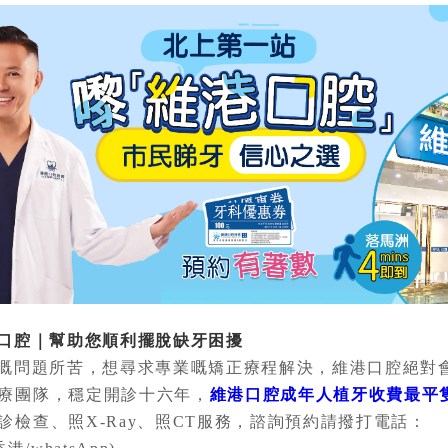
腔｜幫助您順利擺脫缺牙困擾
問題所苦，想尋求專業嘅矯正療程解決，維港口腔絕對
療團隊，穩定開診十六年，
維港口腔成年人植牙收費最平隻
診檢查、照X-Ray、照CT服務，諮詢預約請撥打電話：