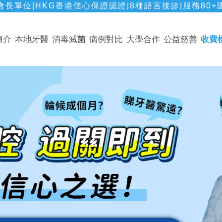
長單位|HKG香港信心保證認證|8種語言接診|服務80+
簡介
本地牙醫
消毒滅菌
病例對比
大學合作
公益慈善
收費