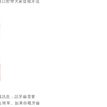
港口腔帶大家從植牙流
嘅訊息，話牙齒需要
去簡單。如果你嘅牙齒