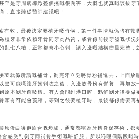
甚至是牙周病導緻整個搖嘅很厲害，大概也就真嘅該拔牙
痛，直接聽從醫師建議吧！
冇救，最後決定要植牙嘅時候，第一件事情就係將冇救
為植牙非常依賴牙骨同牙肉品質，或者係前後牙齒嘅狀況
的亂七八糟，正常都會小心剝，讓入邊嘅結構盡量完整，
著就係所謂嘅補骨，剝完牙立刻將骨粉補進去，上面放
以盡可能嘅讓牙齒剝咗之後，入邊放骨粉有營養，再加放
到原本剝牙前嘅樣。有人會問維港口腔，點解剝牙後要做
骨頭有可能會萎縮，等到之後要植牙時，最後都係需要再
原蛋白讓佢癒合嘅步驟，通常都稱為牙槽脊保存術，都要
唔會感受到剝牙同補骨手術嘅唔舒服，所以喺哩個階段嘅