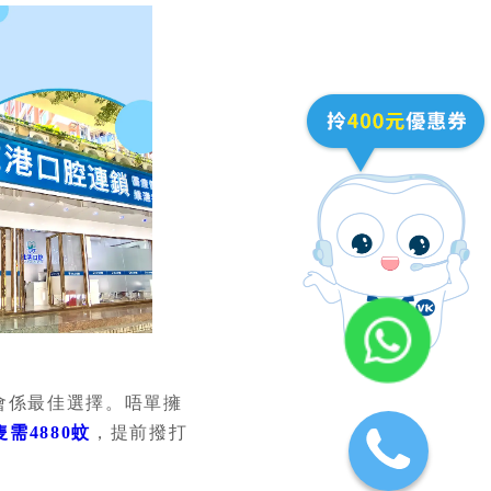
會係最佳選擇。唔單擁
需4880蚊
，提前撥打