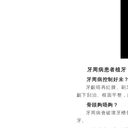
牙周病患者植牙
牙周病控制好未
牙齦唔再紅腫、刷
齦下刮治、根面平整，
骨頭夠唔夠？
牙周病會破壞牙槽
牙。