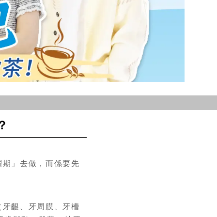
？
躍期」去做，而係要先
（牙齦、牙周膜、牙槽