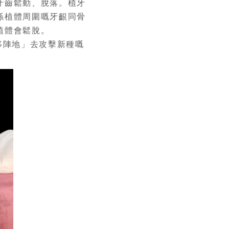
牙齒鬆動、脫落。植牙
係植體周圍嘅牙齦同骨
植體會鬆脫。
移陣地」去攻擊新種嘅