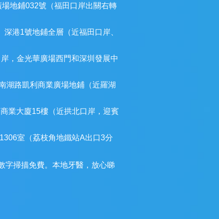
廣場地鋪032號（福田口岸出關右轉
）深港1號地鋪全層（近福田口岸、
口岸，金光華廣場西門和深圳發展中
南湖路凱利商業廣場地鋪（近羅湖
建商業大廈15樓（近拱北口岸，迎賓
306室（荔枝角地鐵站A出口3分
3D數字掃描免費。本地牙醫，放心睇