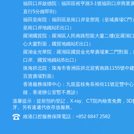
福田口岸啟德院：福田區裕亨路3-1號福田口岸商業
直行5分鐘即到）
福田皇崗院：福田區皇崗口岸皇禦苑（皇城廣場C門
皇崗口岸地鐵站E出口）
羅湖國貿院：羅湖區人民南路熙龍大廈二樓(近羅湖
心大廈對面，國貿地鐵站E出口）
羅湖金光華院：羅湖區國貿金光華廣場東二門對面，
口岸、國貿地鐵站B出口）
珠海拱北院：珠海市香洲區拱北迎賓南路1155號中
百貨廣場對面）
香港服務保障中心：九龍荔枝角長裕街11號定豐中心1
鐘，香港辦公室暫不應診）
溫馨提示：提前預約登記，X-ray、CT院內檢查免費，
牙。另有速遞代收存放服務。
維港口腔服務保障電話：+852 6847 2582