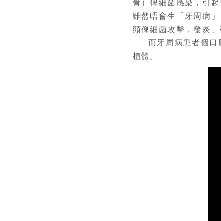
骨）俾細菌感染，引起
雖然唔會生「牙周病」
頭俾細菌攻擊，發炎、
而牙周病患者個口
植體。