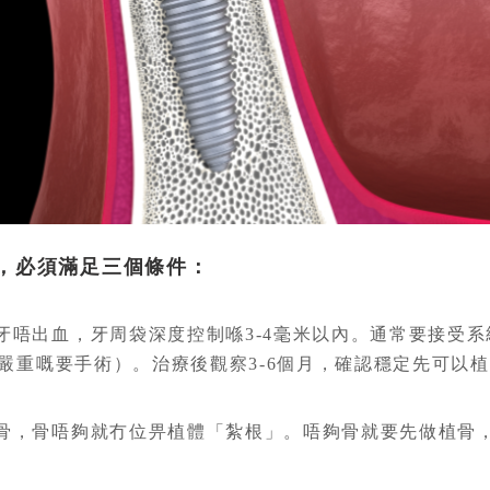
，必須滿足三個條件：
？
牙唔出血，牙周袋深度控制喺3-4毫米以內。通常要接受
嚴重嘅要手術）。治療後觀察3-6個月，確認穩定先可以
骨，骨唔夠就冇位畀植體「紮根」。唔夠骨就要先做植骨，