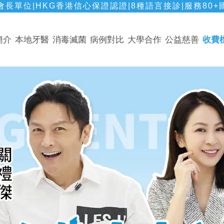
長單位|HKG香港信心保證認證|8種語言接診|服務80+
簡介
本地牙醫
消毒滅菌
病例對比
大學合作
公益慈善
收費