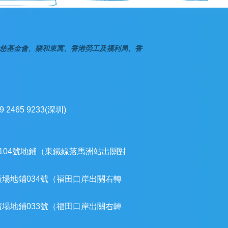
慈基金會、樂和東寓、香港勞工及福利局、香
9 2465 9233(深圳)
104號地鋪（東鐵線落馬洲站出關對
廣場地鋪034號（福田口岸出關右轉
廣場地鋪033號（福田口岸出關右轉