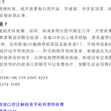
護？
嘅慢性病。植牙後要每日用牙線、牙縫刷、沖牙器清潔，戒
咗都好易出事。
樣？
連鎖牙科集團，深圳、珠海多間分院均鄰近口岸，方便港
畢業嘅資深醫生組成，具備20年以上植牙經驗，擅長處理
病例。診所配備3D數碼導航系統及錐形束CT，可精準規劃
細評估牙周病狀況——對活動期牙周病患者，會建議先完
制後再安排植牙，以降低植體周圍炎風險。術後設有定期
提前預約到維港口腔睇牙可以免費拍片、免醫生診金同獲
：
90/+86 139 2465 9233
5374 3590
維港口腔詳解植骨手術與透明收費