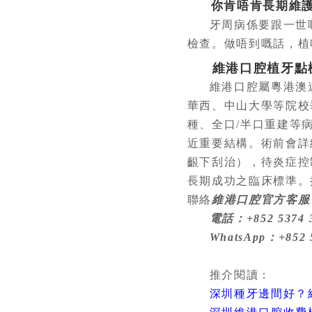
你肯唔肯長期維
牙周病係要跟一世
檢查。做唔到嘅話，植
維港口腔植牙點
維港口腔屬粵港澳
華西、中山大學等院校
種、全口/半口重建等
近重要結構。術前會詳
齦下刮治），待炎症控
長期成功之臨床標準。
聯絡
維港口腔官方客服
電話：+852 5374 35
WhatsApp：+852 
推介閱讀：
深圳種牙邊間好？