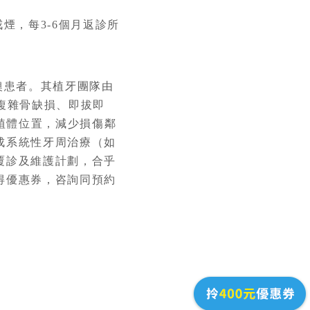
煙，每3-6個月返診所
澳患者。其植牙團隊由
複雜骨缺損、即拔即
植體位置，減少損傷鄰
成系統性牙周治療（如
覆診及維護計劃，合乎
得優惠券，咨詢同預約