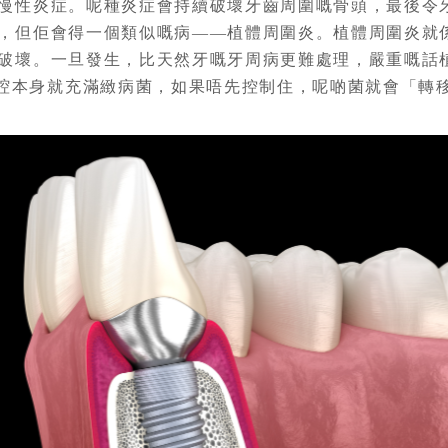
慢性炎症。呢種炎症會持續破壞牙齒周圍嘅骨頭，最後令
，但佢會得一個類似嘅病——植體周圍炎。植體周圍炎就
破壞。一旦發生，比天然牙嘅牙周病更難處理，嚴重嘅話
腔本身就充滿緻病菌，如果唔先控制住，呢啲菌就會「轉