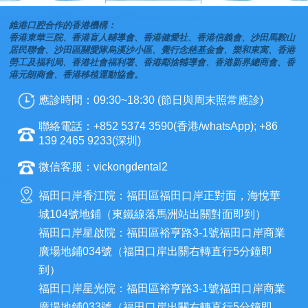
維港口腔合作的香港機構：
香港東華三院、香港盲人輔導會、香港健愛社、香港信義會、沙田馬鞍山
居民聯會、沙田區關愛隊烏溪沙小區、覺行念慈基金會、樂和東寓、香港
勞工及福利局、香港社會福利署、香港鄰捨輔導會、香港新界總商會、香
港元朗商會、香港移植運動協會。
應診時間：09:30~18:30 (節日與周末照常應診)
聯絡電話：+852 5374 3590(香港/whatsApp); +86
139 2465 9233(深圳)
微信客服：vickongdental2
福田口岸香江院：福田區福田口岸正對面，海悅華
城104號地鋪（東鐵線落馬洲站出關對面即到）
福田口岸星啟院：福田區裕亨路3-1號福田口岸商業
廣場地鋪034號（福田口岸出關右轉直行5分鐘即
到）
福田口岸星光院：福田區裕亨路3-1號福田口岸商業
廣場地鋪033號（福田口岸出關右轉直行5分鐘即