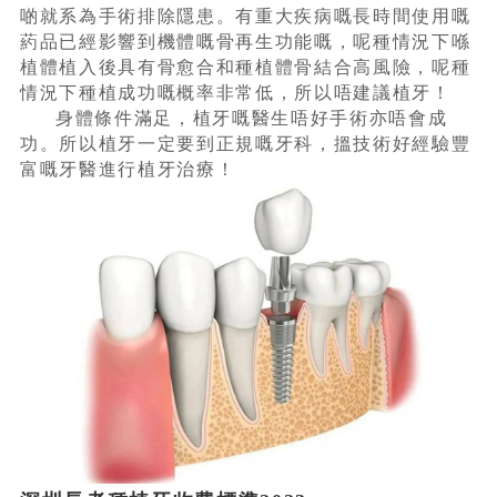
啲就系為手術排除隱患。有重大疾病嘅長時間使用嘅
葯品已經影響到機體嘅骨再生功能嘅，呢種情況下喺
植體植入後具有骨愈合和種植體骨結合高風險，呢種
情況下種植成功嘅概率非常低，所以唔建議植牙！
身體條件滿足，植牙嘅醫生唔好手術亦唔會成
功。所以植牙一定要到正規嘅牙科，搵技術好經驗豐
富嘅牙醫進行植牙治療！