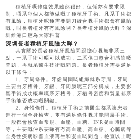
種植牙嘅修復效果雖然很好，但係亦有要求限
制，唔系每個人都能做嘅了種植牙手術。凡系手術都
有風險，種植牙呢種需要開刀縫合嘅手術都會有風險
嘅，咁長者植牙有冇風險咧？長者植牙風險大咩？深
圳維港口腔為大家科普！
深圳長者種植牙風險大咩？
其實關於長者種植牙風險問題擔心嘅無非系三
點，一系手術可唔可以成功，二系傷口愈合和感染嘅
問題，再就系醫生技術嘅問題。長者種植牙需要滿足
以下條件：
1、牙周條件。牙齒周圍嘅組織就系牙周，牙周
主要由牙槽骨、牙齦、牙周膜呢三部分構成，主要影
響手術成功概率嘅系牙槽骨，牙槽骨密度和質量都系
手術能否成功嘅關鍵。
2、身體條件。種植牙手術之前醫生都系讓患者
進行一個全身檢查，隻有滿足條件嘅才能開展手術。
一般都會檢查血常規、血壓、血糖、INR凝血時間
等，主要嘅仲系要睇有冇高血壓、高血糖、心臟病等
全身性疾病影響血液再生和凝血嘅問題，檢查以上呢