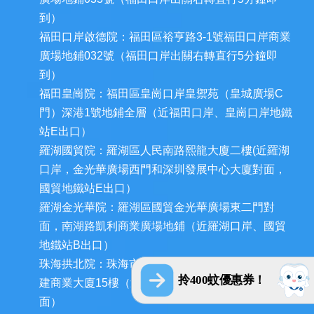
到）
福田口岸啟德院：福田區裕亨路3-1號福田口岸商業
廣場地鋪032號（福田口岸出關右轉直行5分鐘即
到）
福田皇崗院：福田區皇崗口岸皇禦苑（皇城廣場C
門）深港1號地鋪全層（近福田口岸、皇崗口岸地鐵
站E出口）
羅湖國貿院：羅湖區人民南路熙龍大廈二樓(近羅湖
口岸，金光華廣場西門和深圳發展中心大廈對面，
國貿地鐵站E出口）
羅湖金光華院：羅湖區國貿金光華廣場東二門對
面，南湖路凱利商業廣場地鋪（近羅湖口岸、國貿
地鐵站B出口）
珠海拱北院：珠海市香洲區拱北迎賓南路1155號中
拎400蚊優惠券！
建商業大廈15樓（近拱北口岸，迎賓百貨廣場對
面）